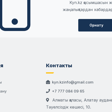
Kyn.kz қосымшасын ж
жаңалықтардан хабарда
Орнату
я
Контакты
ы
kyn.kzinfo@gmail.com
дану
+7 777 084 09 65
Алматы қаласы, Алатау аудан
Тәуелсіздік көшесі, 10.