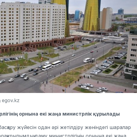
egov.kz
ігінің орнына екі жаңа министрлік құрылады
асқару жүйесін одан әрі жетілдіру жөніндегі шаралар
фрақұрылымдық даму министрлігінің орнына екі жаңа