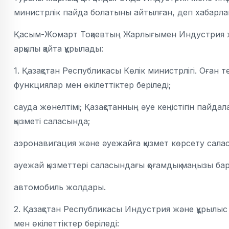
министрлік пайда болатыны айтылған, деп хабарл
Қасым-Жомарт Тоқаевтың Жарлығымен Индустрия жә
арқылы қайта құрылады:
1. Қазақстан Республикасы Көлік министрлігі. Оған т
функциялар мен өкілеттіктер беріледі;
сауда жөнелтімі; Қазақстанның әуе кеңiстiгiн пайд
қызметi саласында;
аэронавигация және әуежайға қызмет көрсету сала
әуежай қызметтері саласындағы қоғамдық маңызы бар
автомобиль жолдары.
2. Қазақстан Республикасы Индустрия және құрылыс
мен өкілеттіктер беріледі: