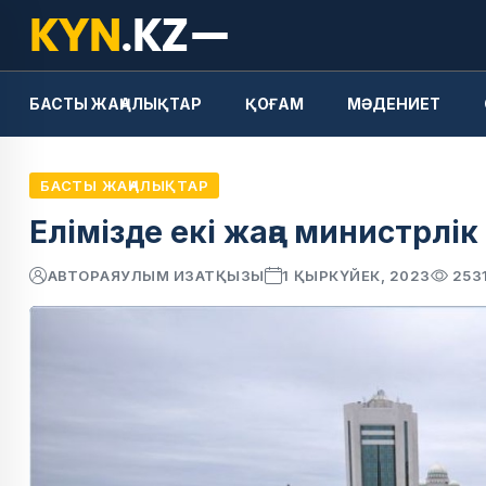
БАСТЫ ЖАҢАЛЫҚТАР
ҚОҒАМ
МӘДЕНИЕТ
БАСТЫ ЖАҢАЛЫҚТАР
Елімізде екі жаңа министрлі
АВТОР
АЯУЛЫМ ИЗАТҚЫЗЫ
1 ҚЫРКҮЙЕК, 2023
253