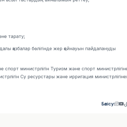
әне тарату;
йдалы қазбалар бөлігінде жер қойнауын пайдалануды
спорт министрлігін Туризм және спорт министрлігін
стрлігін Су ресурстары және ирригация министрлігіне
Бөлісу: