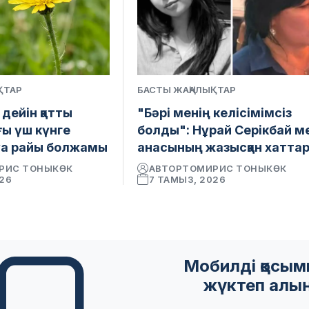
ҚТАР
БАСТЫ ЖАҢАЛЫҚТАР
 дейін қатты
"Бәрі менің келісімімсіз
ғы үш күнге
болды": Нұрай Серікбай м
уа райы болжамы
анасының жазысқан хатта
РИС ТОНЫКӨК
АВТОР
ТОМИРИС ТОНЫКӨК
026
7 ТАМЫЗ, 2026
Мобилді қосы
жүктеп алы