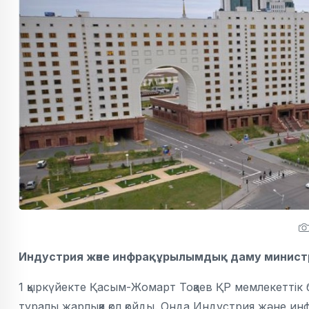
Индустрия және инфрақұрылымдық даму министрл
1 қыркүйекте Қасым-Жомарт Тоқаев ҚР мемлекеттік б
туралы жарлыққа қол қойды. Онда Индустрия және ин