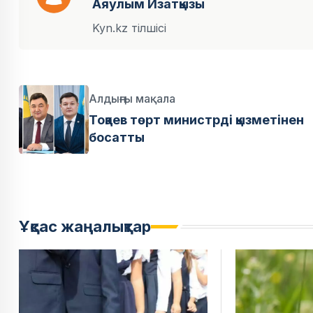
Аяулым Изатқызы
Kyn.kz тілшісі
Алдыңғы мақала
Тоқаев төрт министрді қызметінен
босатты
Ұқсас жаңалықтар