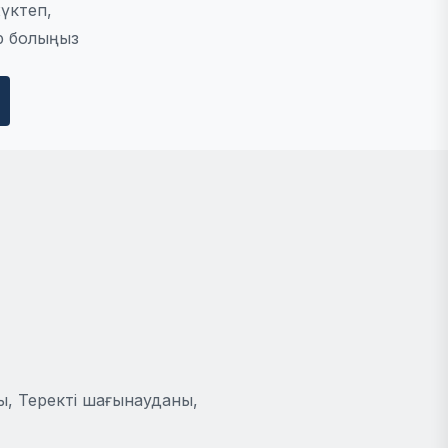
үктеп,
р болыңыз
ы, Теректі шағынауданы,