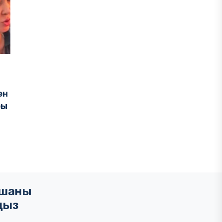
ен
ры
мшаны
ңыз