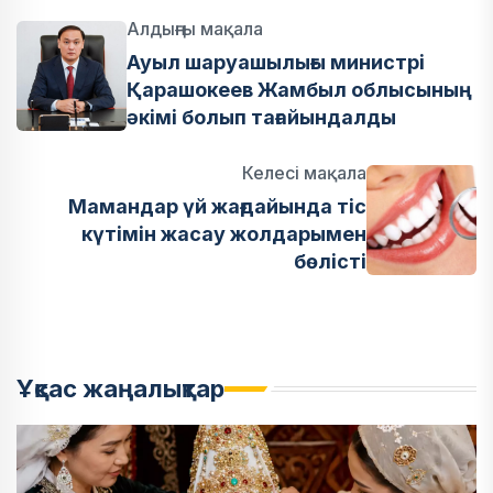
Алдыңғы мақала
Ауыл шаруашылығы министрі
Қарашокеев Жамбыл облысының
әкімі болып тағайындалды
Келесі мақала
Мамандар үй жағдайында тіс
күтімін жасау жолдарымен
бөлісті
Ұқсас жаңалықтар