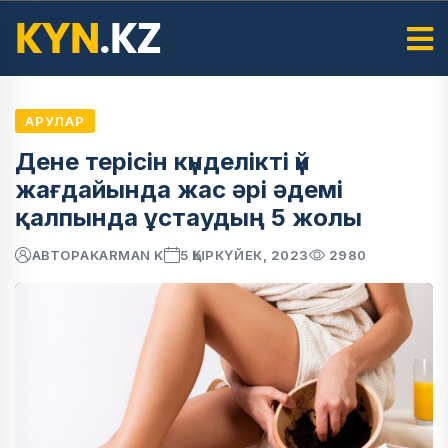
АРУЛАР
Дене терісін күнделікті үй
жағдайында жас әрі әдемі
қалпында ұстаудың 5 жолы
АВТОР
AKARMAN K
5 ҚЫРКҮЙЕК, 2023
2980