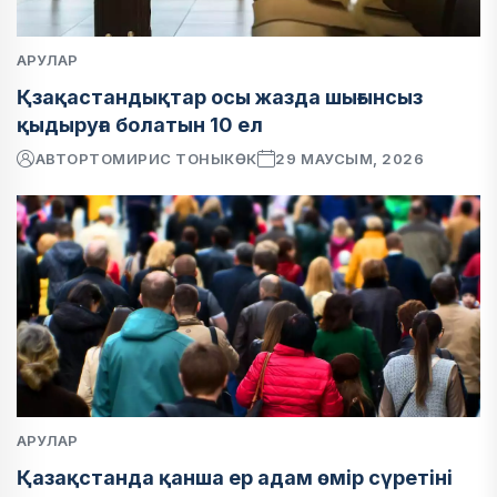
АРУЛАР
Қзақастандықтар осы жазда шығынсыз
қыдыруға болатын 10 ел
АВТОР
ТОМИРИС ТОНЫКӨК
29 МАУСЫМ, 2026
АРУЛАР
Қазақстанда қанша ер адам өмір сүретіні