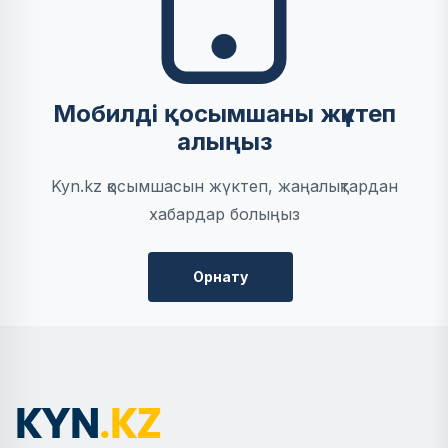
Мобилді қосымшаны жүктеп
алыңыз
Kyn.kz қосымшасын жүктеп, жаңалықтардан
хабардар болыңыз
Орнату