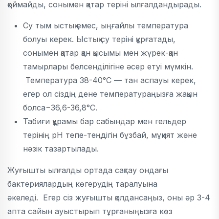
қоймайды, сонымен қатар теріні ылғалдандырады.
Су тым ыстық емес, ыңғайлы температура
болуы керек. Ыстық су теріні құрғатады,
сонымен қатар қан қысымы мен жүрек-қан
тамырлары белсенділігіне әсер етуі мүмкін.
Температура 38-40°C — тан аспауы керек,
егер ол сіздің дене температураңызға жақын
болса−36,6-36,8°C.
Табиғи құрамы бар сабындар мен гельдер
терінің рН тепе-теңдігін бұзбай, мұқият және
нәзік тазартылады.
Жуғышты ылғалды ортада сақтау ондағы
бактериялардың көгерудің таралуына
әкеледі. Егер сіз жуғышты қолдансаңыз, оны әр 3-4
апта сайын ауыстырып тұрғаныңызға көз