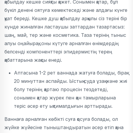
қабылдау кешке сияқты қажет. Сонымен қатар, бұл
бүкіл денені оятуға көмектеседі және алдағы күнге
қуат береді. Кешке душ қабылдау арқылы сіз теріні бір
күнде жиналған ластаушы заттардан тазартасыз:
шаң, май, тер және косметика. Таза терінің тыныс
алуы оңайырақ, оны күтуге арналған өнімдердің
белсенді компоненттері эпидермистің терең
қабаттарына жақсы енеді.
Аптасына 1-2 рет ваннада жатуға болады, бірақ
20 минуттан аспайды. Ыстық суда ұзақ және жиі
болу терінің қартаю процесін тездетеді,
сонымен қатар жүрек пен қан тамырларына
теріс әсер ету ықтималдығын арттырады.
Ваннаға арналған көбікті суға қосуға болады, ол
жүйке жүйесіне тыныштандыратын әсер етіп қана