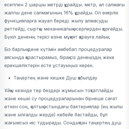
есеппен 2 шаршы метрді құрайды. метр, ал салмағы
жалпы дене салмағының 16% құрайды. Ол өмірлік
функцияларға жауап береді: жылу алмасуды
реттейді, сыртқы механикалық әсерлерден қорғайды.
Бүкіл дененің терісі өзіне мұқият қарауға лайық.
Біз барлық дене күтімін әмбебап процедуралар
аясында қарастырамыз, бірақ сіз денеңіздің жеке
ерекшеліктерін есте ұстауыңыз керек.
Таңертең және кешке Душ қабылдау
Ұйқы кезінде тер бездері жұмысын тоқтатпайды
және кешкі су процедураларынан бірнеше сағат
өткен соң, қолтық астындағы бактериялар (ең жылы
және ылғалды жерде) көбейе бастайды, бұл
жағымсыз иіс тудырады. Сондықтан таңертең душ