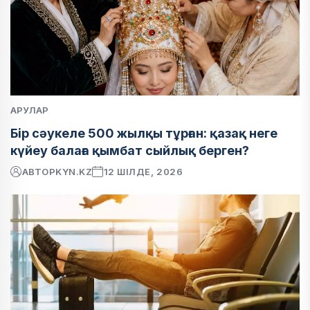
АРУЛАР
Бір сәукеле 500 жылқы тұрған: қазақ неге
күйеу балаға қымбат сыйлық берген?
АВТОР
KYN.KZ
12 ШІЛДЕ, 2026