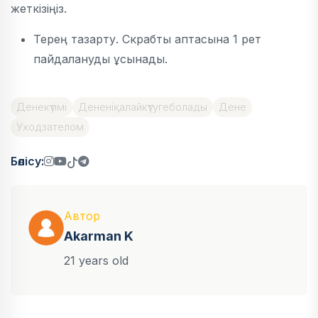
жеткізіңіз.
Терең тазарту. Скрабты аптасына 1 рет
пайдалануды ұсынады.
Денекүтімі
Дененіқалайкүтугеболады
Дене
Уходзателом
Бөлісу:
Автор
Akarman K
21 years old