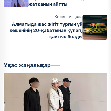
жатқанын айтты
Келесі мақала
Алматыда жас жігіт тұрғын үй
кешенінің 20-қабатынан құлап,
қайтыс болды
Ұқсас жаңалықтар