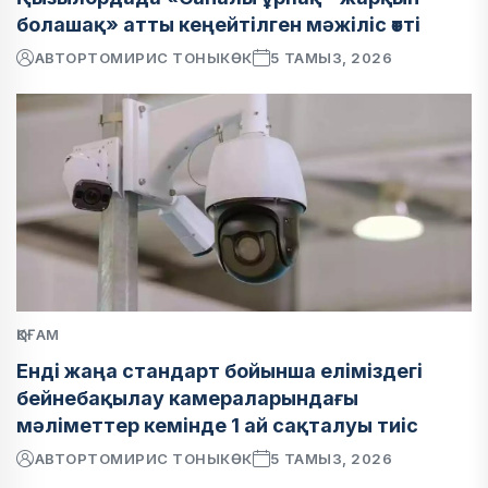
болашақ» атты кеңейтілген мәжіліс өтті
АВТОР
ТОМИРИС ТОНЫКӨК
5 ТАМЫЗ, 2026
ҚОҒАМ
Енді жаңа стандарт бойынша еліміздегі
бейнебақылау камераларындағы
мәліметтер кемінде 1 ай сақталуы тиіс
АВТОР
ТОМИРИС ТОНЫКӨК
5 ТАМЫЗ, 2026