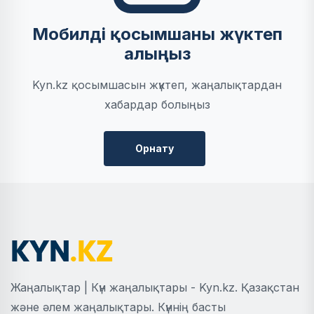
Мобилді қосымшаны жүктеп
алыңыз
Kyn.kz қосымшасын жүктеп, жаңалықтардан
хабардар болыңыз
Орнату
Жаңалықтар | Күн жаңалықтары - Kyn.kz. Қазақстан
және әлем жаңалықтары. Күннің басты