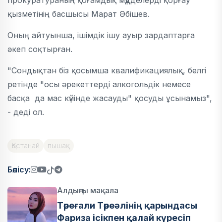
прокуратураның қоғамдық мүдделерді қорғау
қызметінің басшысы Марат Әбішев.
Оның айтуынша, ішімдік ішу ауыр зардаптарға
әкеп соқтырған.
"Сондықтан біз қосымша квалификациялық, белгі
ретінде "осы әрекеттерді алкогольдік немесе
басқа да мас күйінде жасауды" қосуды ұсынамыз",
- деді ол.
Қостанай
пышақ
Бөлісу:
Алдыңғы мақала
Төреғали Төреәлінің қарындасы
Фариза ісікпен қалай күресіп