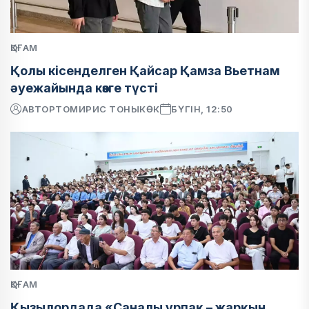
ҚОҒАМ
Қолы кісенделген Қайсар Қамза Вьетнам
әуежайында көзге түсті
АВТОР
ТОМИРИС ТОНЫКӨК
БҮГІН, 12:50
ҚОҒАМ
Қызылордада «Саналы ұрпақ – жарқын