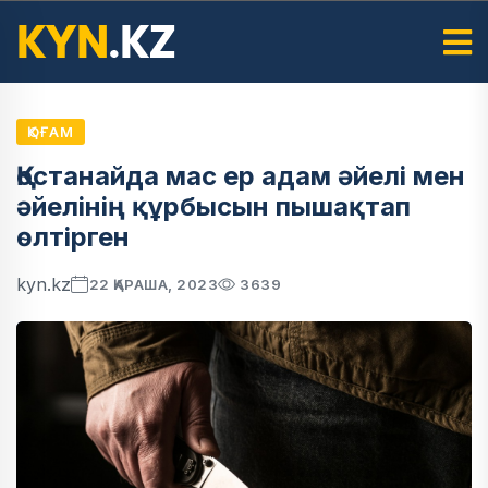
ҚОҒАМ
Қостанайда мас ер адам әйелі мен
әйелінің құрбысын пышақтап
өлтірген
kyn.kz
22 ҚАРАША, 2023
3639