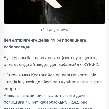
Tengrinews
Әйел өлтірілгенге дейін 49 рет полицияға
хабарласқан
Бұл туралы бас прокуратура үйлестіру кеңесінің
отырысында айтылды, деп хабарлайды KYN.KZ.
"Өткен жылы Қостанайда ер адам алкогольдік
ішімдік ішу кезінде әйелі мен құрбысын пышақтап
елтірген.
Анықталғандай, әйелі кісі өлтіргенге дейін
полицияға 49 рет хабарласқан", - деді бас