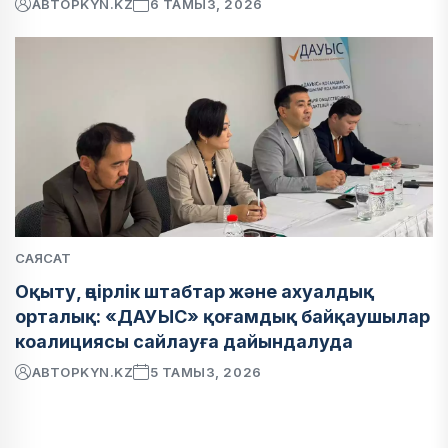
АВТОР
KYN.KZ
6 ТАМЫЗ, 2026
САЯСАТ
Оқыту, өңірлік штабтар және ахуалдық
орталық: «ДАУЫС» қоғамдық байқаушылар
коалициясы сайлауға дайындалуда
АВТОР
KYN.KZ
5 ТАМЫЗ, 2026