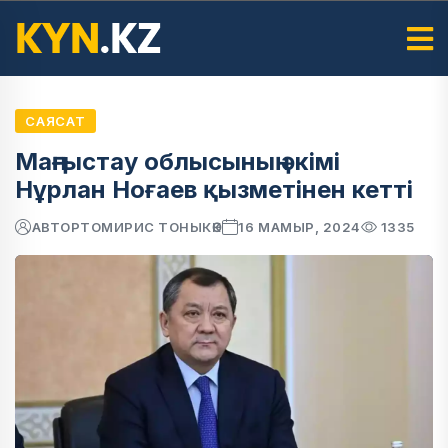
САЯСАТ
Маңғыстау облысының әкімі
Нұрлан Ноғаев қызметінен кетті
АВТОР
ТОМИРИС ТОНЫКӨК
16 МАМЫР, 2024
1335