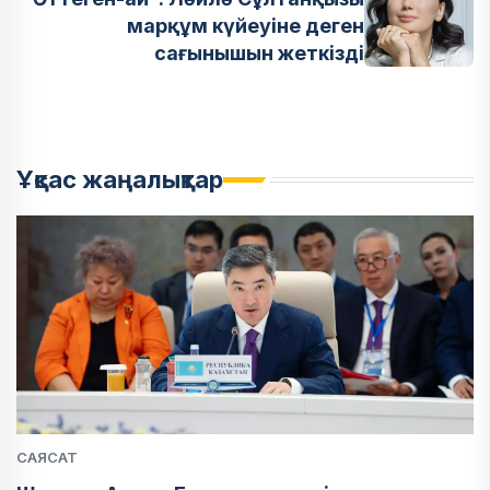
марқұм күйеуіне деген
сағынышын жеткізді
Ұқсас жаңалықтар
САЯСАТ