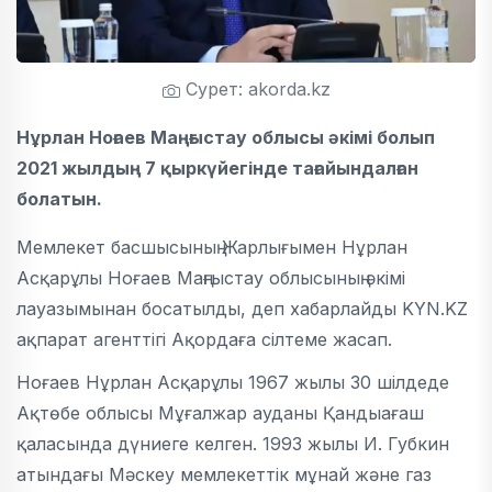
Сурет: akorda.kz
Нұрлан Ноғаев Маңғыстау облысы әкімі болып
2021 жылдың 7 қыркүйегінде тағайындалған
болатын.
Мемлекет басшысының Жарлығымен Нұрлан
Асқарұлы Ноғаев Маңғыстау облысының әкімі
лауазымынан босатылды, деп хабарлайды KYN.KZ
ақпарат агенттігі Ақордаға сілтеме жасап.
Ноғаев Нұрлан Асқарұлы 1967 жылы 30 шілдеде
Ақтөбе облысы Мұғалжар ауданы Қандыағаш
қаласында дүниеге келген. 1993 жылы И. Губкин
атындағы Мәскеу мемлекеттік мұнай және газ