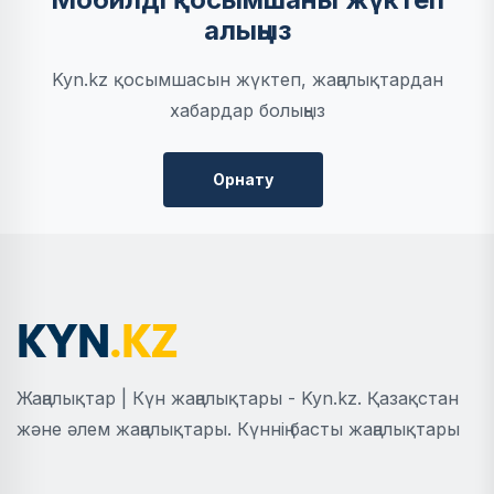
алыңыз
Kyn.kz қосымшасын жүктеп, жаңалықтардан
хабардар болыңыз
Орнату
Жаңалықтар | Күн жаңалықтары - Kyn.kz. Қазақстан
және әлем жаңалықтары. Күннің басты жаңалықтары