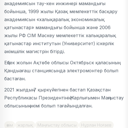
академиясын тау-кен инжинері мамандығы
бойынша, 1999 жылы Қазақ мемлекеттік басқару
академиясын «халықаралық экономикалық
қатынастар» мамандығы бойынша және 2006
жылы РФ СІМ Мәскеу мемлекеттік халықаралық
қатынастар институтын (Университет) іскерлік
әкімшілік магистрін бітірді.
Еңбек жолын Ақтөбе облысы Октябрьск қаласының
Қандыағаш станциясында электромонтер болып
бастаған.
2021 жылдың 7 қыркүйегінен бастап Қазақстан
Республикасы Президентінің Жарлығымен Маңғыстау
облысының әкімі болып тағайындалған.
әкім
жарлық
Маңғыстау облысы
Нұрлан Ноғаев