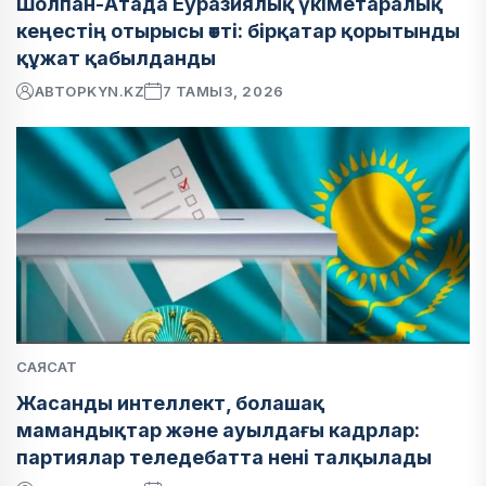
Шолпан-Атада Еуразиялық үкіметаралық
кеңестің отырысы өтті: бірқатар қорытынды
құжат қабылданды
АВТОР
KYN.KZ
7 ТАМЫЗ, 2026
САЯСАТ
Жасанды интеллект, болашақ
мамандықтар және ауылдағы кадрлар:
партиялар теледебатта нені талқылады