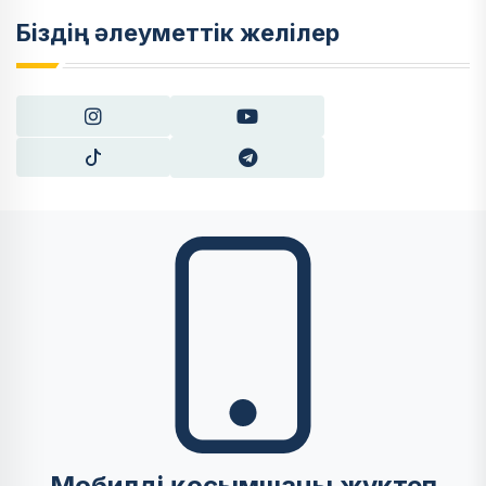
Біздің әлеуметтік желілер
Мобилді қосымшаны жүктеп