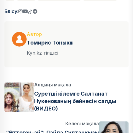
Бөлісу:
Автор
Томирис Тоныкөк
Kyn.kz тілшісі
Алдыңғы мақала
Суретші кілемге Салтанат
Нүкенованың бейнесін салды
(ВИДЕО)
Келесі мақала
“Әттеген-ай”: Ләйлә Сұлтанқызы