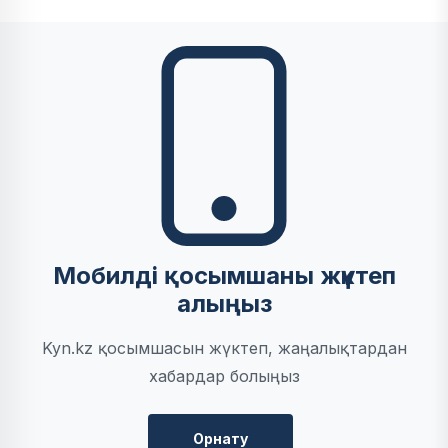
Мобилді қосымшаны жүктеп
алыңыз
Kyn.kz қосымшасын жүктеп, жаңалықтардан
хабардар болыңыз
Орнату