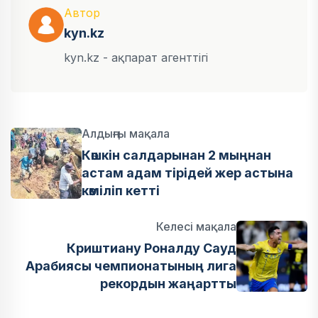
Автор
kyn.kz
kyn.kz - ақпарат агенттігі
Алдыңғы мақала
Көшкін салдарынан 2 мыңнан
астам адам тірідей жер астына
көміліп кетті
Келесі мақала
Криштиану Роналду Сауд
Арабиясы чемпионатының лига
рекордын жаңартты