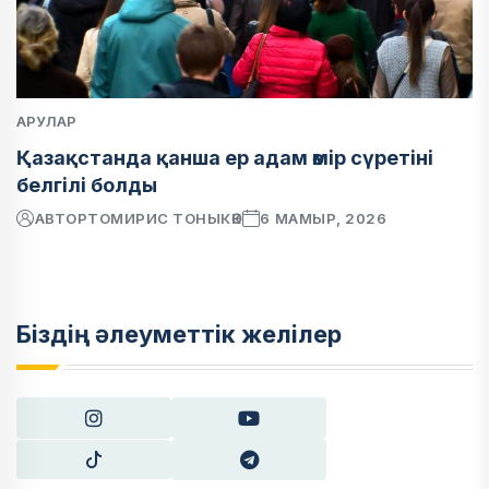
АРУЛАР
Қазақстанда қанша ер адам өмір сүретіні
белгілі болды
АВТОР
ТОМИРИС ТОНЫКӨК
6 МАМЫР, 2026
Біздің әлеуметтік желілер