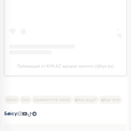
Публикация от KYN.KZ ақпарат агенттігі (@kyn.kz)
Келін
Ене
Шымкенттік келін
қайын жұрт
қайын ене
Бөлісу: