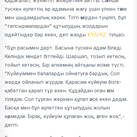
қадағалап, жүнжітіп жіберетінін айтты. Сөзінше
түскен әулеттің әр адамына жағу үшін үлкен төзім
мен шыдамдылық керек. Тіпті өмірден түңіліп, бұл
"тапсырмалардан" құтылудың жолдарын
іздейтіндер бар екен, деп жазды
KYN.KZ
тілшісі.
"Бұл расымен дерт. Басына түскен адам біледі.
Келіндік міндет бітпейді. Шаршап, тозып кетесің,
тойып кетесің. Бір әпкемнің айтқаны есіме түсті.
"Күйеуіммен балаларды ойнатуға бардық. Сол
жерде ойланып жүрдім. Қарасам күйеуім бізге-
қабаттан қарап тұр екен. Құдайдан оған өлім
тіледім. Сол тұрған жерінен құлап өлсе екен дедім.
Басқа мен бұл әулеттен құтылудың жолын
көрмедім. Бірақ, күйеуім құлаған жоқ, өлген жоқ",-
депті.