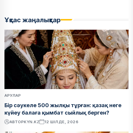
Ұқсас жаңалықтар
АРУЛАР
Бір сәукеле 500 жылқы тұрған: қазақ неге
күйеу балаға қымбат сыйлық берген?
АВТОР
KYN.KZ
12 ШІЛДЕ, 2026