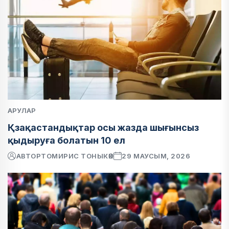
АРУЛАР
Қзақастандықтар осы жазда шығынсыз
қыдыруға болатын 10 ел
АВТОР
ТОМИРИС ТОНЫКӨК
29 МАУСЫМ, 2026