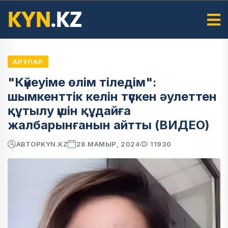
АРУЛАР
"Күйеуіме өлім тіледім":
шымкенттік келін түскен әулеттен
құтылу үшін құдайға
жалбарынғанын айтты (ВИДЕО)
АВТОР
KYN.KZ
28 МАМЫР, 2024
11930