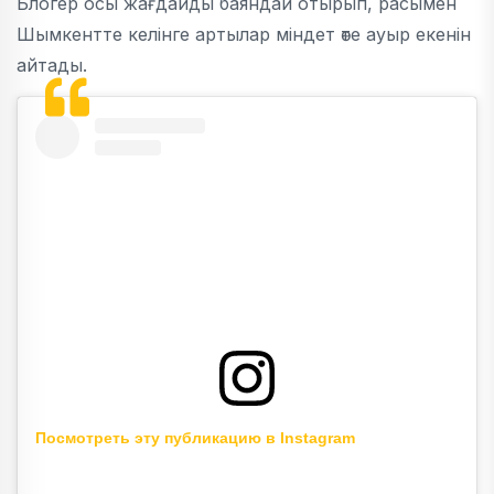
Блогер осы жағдайды баяндай отырып, расымен
Шымкентте келінге артылар міндет өте ауыр екенін
айтады.
Посмотреть эту публикацию в Instagram