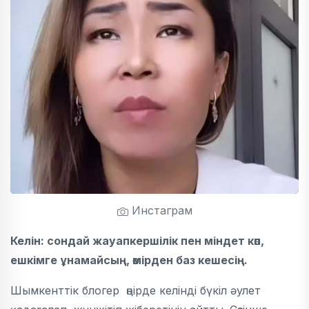
Инстаграм
Келін: сондай жауапкершілік пен міндет көп,
ешкімге ұнамайсың, өмірден баз кешесің.
Шымкенттік блогер өңірде келінді бүкіл әулет