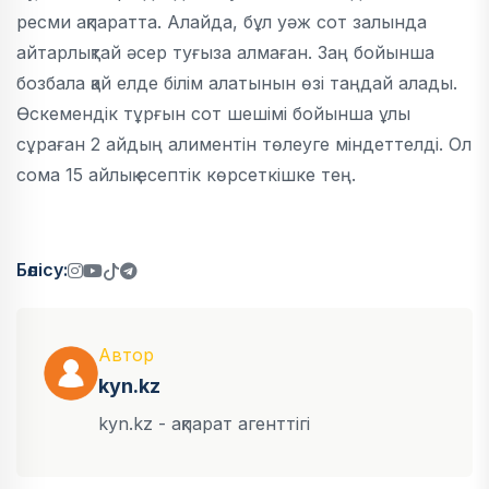
ресми ақпаратта. Алайда, бұл уәж сот залында
айтарлықтай әсер туғыза алмаған. Заң бойынша
бозбала қай елде білім алатынын өзі таңдай алады.
Өскемендік тұрғын сот шешімі бойынша ұлы
сұраған 2 айдың алиментін төлеуге міндеттелді. Ол
сома 15 айлық есептік көрсеткішке тең.
Бөлісу:
Автор
kyn.kz
kyn.kz - ақпарат агенттігі