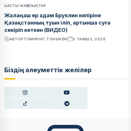
БАСТЫ ЖАҢАЛЫҚТАР
Жалаңаш ер адам Бруклин көпіріне
Қазақстанның туын іліп, артынша суға
секіріп кеткен (ВИДЕО)
АВТОР
ТОМИРИС ТОНЫКӨК
3 ТАМЫЗ, 2026
Біздің әлеуметтік желілер