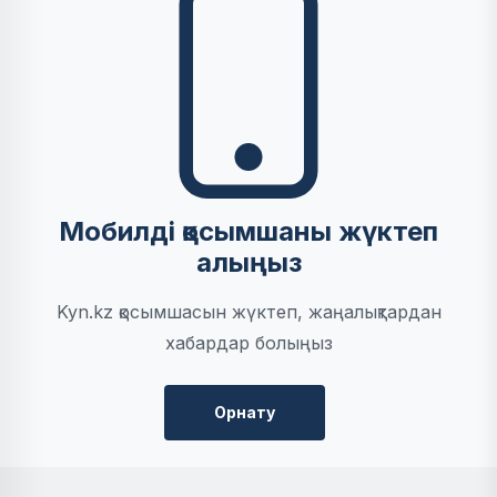
Мобилді қосымшаны жүктеп
алыңыз
Kyn.kz қосымшасын жүктеп, жаңалықтардан
хабардар болыңыз
Орнату