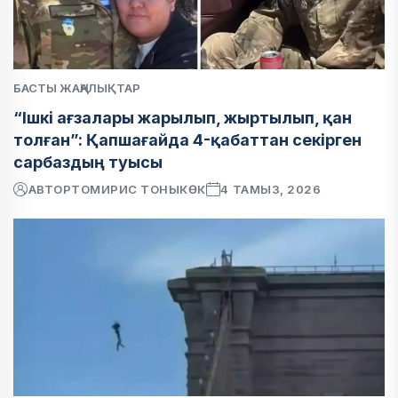
БАСТЫ ЖАҢАЛЫҚТАР
“Ішкі ағзалары жарылып, жыртылып, қан
толған”: Қапшағайда 4-қабаттан секірген
сарбаздың туысы
АВТОР
ТОМИРИС ТОНЫКӨК
4 ТАМЫЗ, 2026