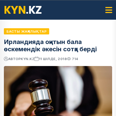
БАСТЫ ЖАҢАЛЫҚТАР
Ирландияда оқитын бала
өскемендік әкесін сотқа берді
АВТОР
KYN.KZ
11 ШІЛДЕ, 2018
714