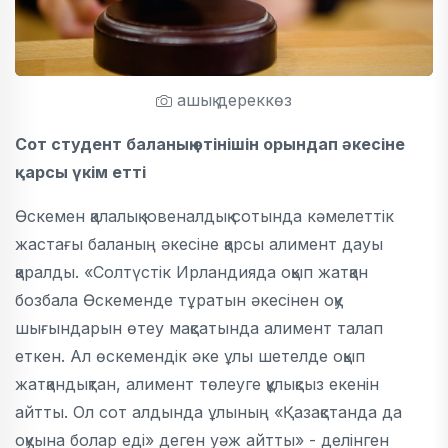
ашық дереккөз
Сот студент баланың өтінішін орындап әкесіне
қарсы үкім етті
Өскемен қалалық ювеналдық сотында кәмелеттік
жастағы баланың әкесіне қарсы алимент дауы
қаралды. «Солтүстік Ирландияда оқып жатқан
бозбала Өскеменде тұратын әкесінен оқу
шығындарын өтеу мақсатында алимент талап
еткен. Ал өскемендік әке ұлы шетелде оқып
жатқандықтан, алимент төлеуге құлықсыз екенін
айтты. Ол сот алдында ұлының «Қазақстанда да
оқуына болар еді» деген уәж айтты» - делінген