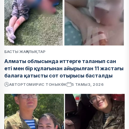
БАСТЫ ЖАҢАЛЫҚТАР
Алматы облысында иттерге таланып сан
еті мен бір құлағынан айырылған 11 жастағы
балаға қатысты сот отырысы басталды
АВТОР
ТОМИРИС ТОНЫКӨК
5 ТАМЫЗ, 2026