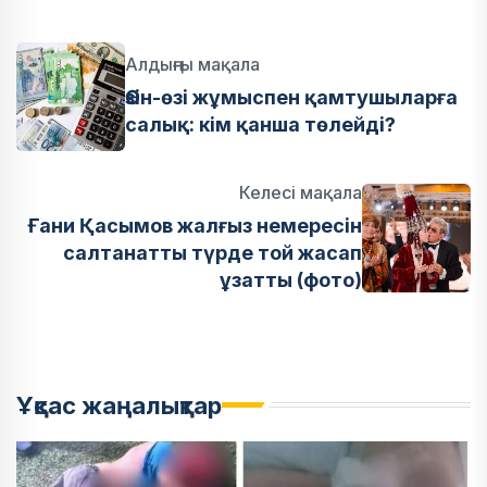
Алдыңғы мақала
Өзін-өзі жұмыспен қамтушыларға
салық: кім қанша төлейді?
Келесі мақала
Ғани Қасымов жалғыз немересін
салтанатты түрде той жасап
ұзатты (фото)
Ұқсас жаңалықтар