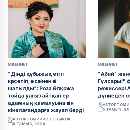
МӘДЕНИЕТ
МӘДЕНИЕТ
"Дінді құбыжық етіп
"Абай" жән
көрсетіп, өз сөзінен өзі
Гүлсары!" 
шатылды": Роза Әлқожа
режиссері 
тойда уағыз айтқан ер
дүниеден о
адамның қамалуына өзін
АВТОР
ТОМИ
5 ТАМЫЗ, 2
кінәлағандарға жауап берді
АВТОР
ТОМИРИС ТОНЫКӨК
6 ТАМЫЗ, 2026