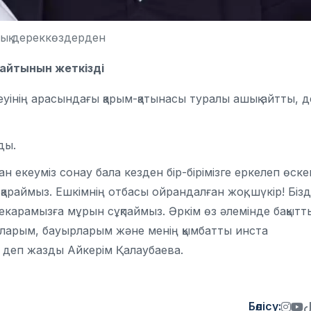
ық дереккөздерден
райтынын жеткізді
уінің арасындағы қарым-қатынасы туралы ашық айтты, д
ды.
екеуміз сонау бала кезден бір-бірімізге еркелеп өске
раймыз. Ешкімнің отбасы ойрандалған жоқ, шүкір! Бізд
шекарамызға мұрын сұқпаймыз. Әркім өз әлемінде бақытт
лаларым, бауырларым және менің қымбатты инста
- деп жазды Айкерім Қалаубаева.
Бөлісу: