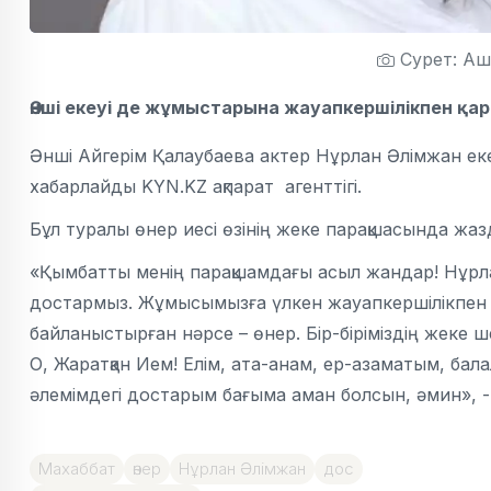
Сурет: Аш
Әнші екеуі де жұмыстарына жауапкершілікпен қа
Әнші Айгерім Қалаубаева актер Нұрлан Әлімжан еке
хабарлайды KYN.KZ ақпарат агенттігі.
Бұл туралы өнер иесі өзінің жеке парақшасында жаз
«Қымбатты менің парақшамдағы асыл жандар! Нұрлан 
достармыз. Жұмысымызға үлкен жауапкершілікпен қа
байланыстырған нәрсе – өнер. Бір-біріміздің жеке 
О, Жаратқан Ием! Елім, ата-анам, ер-азаматым, ба
әлемімдегі достарым бағыма аман болсын, әмин», 
Махаббат
өнер
Нұрлан Әлімжан
дос