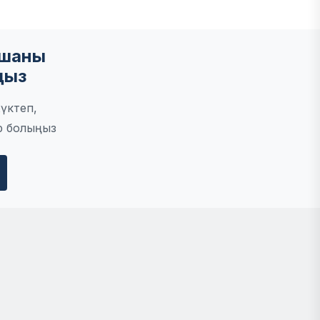
мшаны
ңыз
үктеп,
р болыңыз