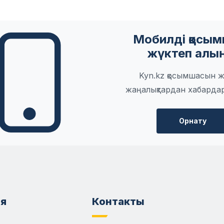
Мобилді қосы
жүктеп алы
Kyn.kz қосымшасын ж
жаңалықтардан хабарда
Орнату
я
Контакты