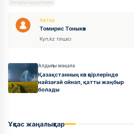
Айгерім қалаубаева
Автор
Томирис Тоныкөк
Kyn.kz тілшісі
Алдыңғы мақала
Қазақстанның көп өңірлерінде
найзағай ойнап, қатты жаңбыр
болады
Ұқсас жаңалықтар