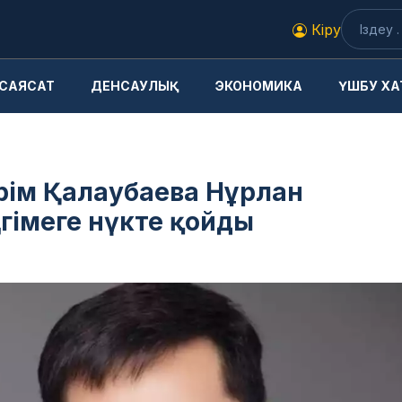
Кіру
САЯСАТ
ДЕНСАУЛЫҚ
ЭКОНОМИКА
ҮШБУ ХА
ерім Қалаубаева Нұрлан
гімеге нүкте қойды