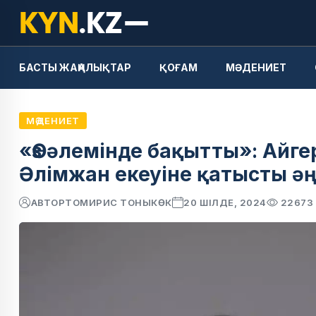
БАСТЫ ЖАҢАЛЫҚТАР
ҚОҒАМ
МӘДЕНИЕТ
МӘДЕНИЕТ
«Өз әлемінде бақытты»: Айг
Әлімжан екеуіне қатысты әң
АВТОР
ТОМИРИС ТОНЫКӨК
20 ШІЛДЕ, 2024
22673