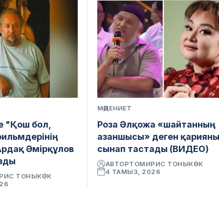
МӘДЕНИЕТ
е "Қош бол,
Роза Әлқожа «шайтанның
фильмдерінің
азаншысы» деген қариян
Ардақ Әмірқұлов
сынап тастады (ВИДЕО)
зды
АВТОР
ТОМИРИС ТОНЫКӨК
4 ТАМЫЗ, 2026
РИС ТОНЫКӨК
026