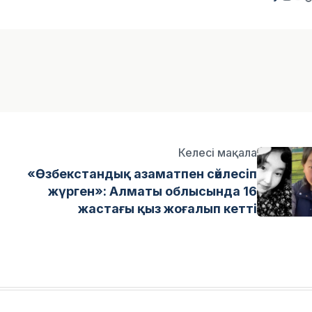
Келесі мақала
«Өзбекстандық азаматпен сөйлесіп
жүрген»: Алматы облысында 16
жастағы қыз жоғалып кетті