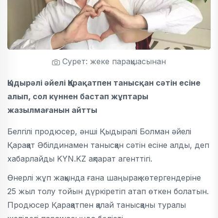
Сурет: жеке парақшасынан
Қыдырәлі әйелі Қарақатпен танысқан сәтін есіне
алып, сол күннен бастап жұптары
жазылмағанын айтты
Белгілі продюсер, әнші Қыдырәлі Болман әйелі
Қарақат Әбілдинамен танысқан сәтін есіне алды, деп
хабарлайды KYN.KZ ақпарат агенттігі.
Өнерлі жұп жақында ғана шаңырақ көтергендеріне
25 жыл толу тойын дүркіретіп атап өткен болатын.
Продюсер Қарақатпен қалай танысқаны туралы