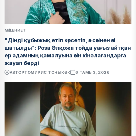
МӘДЕНИЕТ
"Дінді құбыжық етіп көрсетіп, өз сөзінен өзі
шатылды": Роза Әлқожа тойда уағыз айтқан
ер адамның қамалуына өзін кінәлағандарға
жауап берді
АВТОР
ТОМИРИС ТОНЫКӨК
6 ТАМЫЗ, 2026