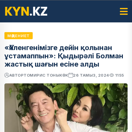
МӘДЕНИЕТ
«Үйленгенімізге дейін қолынан
ұстамаппын»: Қыдырәлі Болман
жастық шағын есіне алды
АВТОР
ТОМИРИС ТОНЫКӨК
26 ТАМЫЗ, 2024
1155