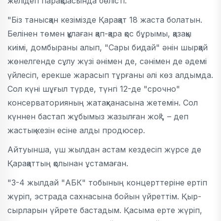
желідегі парақшасында бөлісті.
"Біз танысқан кезімізде Қарақат 18 жаста болатын.
Белінен төмен құлаған қап-қара қос бұрымы, қазақы
киімі, домбыраны алып, "Сары бидай" әнін шырқай
жөнелгенде сұлу жүзі әнімен де, сәнімен де әдемі
үйлесіп, ерекше жарасып тұрғаны әлі көз алдымда.
Сол күні шұғыл түрде, түнгі 12-де "срочно"
консерваторияның жатақханасына жетемін. Сол
күннен бастап жұбымыз жазылған жоқ", – деп
жастық кезін есіне алды продюсер.
Айтуынша, үш жылдан астам кездесіп жүрсе де
Қарақаттың қолынан ұстамаған.
"3-4 жылдай "АБК" тобының концерттеріне ертіп
жүріп, эстрада сахнасына бойын үйреттім. Қыр-
сырларын үйрете бастадым. Қасыма ерте жүріп,