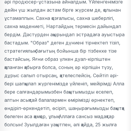
әрі продюсер-ұстазына айналдым. Үйленгенімізге
дейін үш жылдан астам бірге жүрсем де, қолынан
ұстамаппын. Сахна қозғалысы, сахна шеберлігі,
сахна мәдениеті, Нартайдың термесін дайындап
бердім. Дәстүрден ақырындап эстрадаға ауыстыра
бастадым. "Образ" деген дүниені тірнектеп тізіп,
стратегиялық бағытың бойынша бір тізбекке тізе
бастайсың. Яғни образ үлкен дуал-кірпіштен
қаланған қабырға болса, соның әр кірпішін түзу,
дұрыс салып отырсаң, қателеспейсің. Сөйтіп әрі-
бері шапқылап жүргенімізде үйленіп, мейірімді Алла
бере салғандарымызбен бақытымызды еселеп,
алтын асықтай балалармен өмірімізді өрнектеп,
өндіріп-өркендетіп, өсіріп, шаңырағымызды бақытқа
бөлеген аса қамқор, ұлық Аллаға сансыз мадақтар
болсын! Зуылдаған уақытпен, әлі қайда, 25 жылға