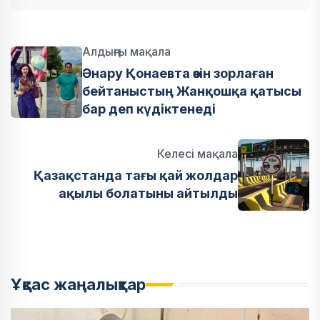
Алдыңғы мақала
Әнару Қонаевта өзін зорлаған
бейтаныстың Жанқошқа қатысы
бар деп күдіктенеді
Келесі мақала
Қазақстанда тағы қай жолдар
ақылы болатыны айтылды
Ұқсас жаңалықтар