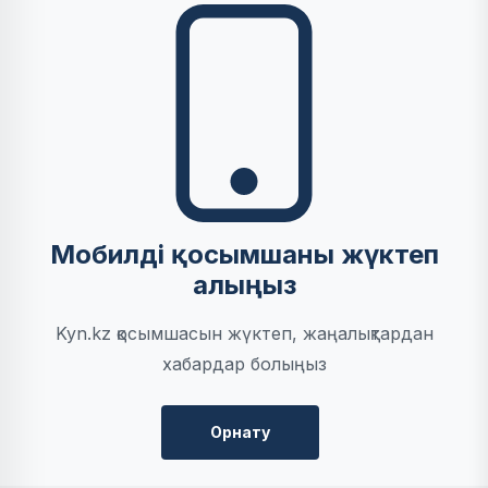
Мобилді қосымшаны жүктеп
алыңыз
Kyn.kz қосымшасын жүктеп, жаңалықтардан
хабардар болыңыз
Орнату