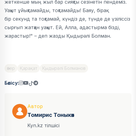
жеткенше мың жыл бар сияқты сезінетін пендеміз.
Уақыт ұйықтамайды, тоқтамайды! Баяу, бірақ
бір секунд та тоқтамай, күндіз де, түнде де үзіліссіз
сырғып жатқан уақыт. Ей, Алла, адастырма бізді,
жарастыр!" – деп жазды Қыдырәлі Болман.
өнер
Қарақат
Қыдырәлі Болманов
Бөлісу:
Автор
Томирис Тоныкөк
Kyn.kz тілшісі