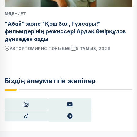
МӘДЕНИЕТ
"Абай" және "Қош бол, Гүлсары!"
фильмдерінің режиссері Ардақ Әмірқұлов
дүниеден озды
АВТОР
ТОМИРИС ТОНЫКӨК
5 ТАМЫЗ, 2026
Біздің әлеуметтік желілер