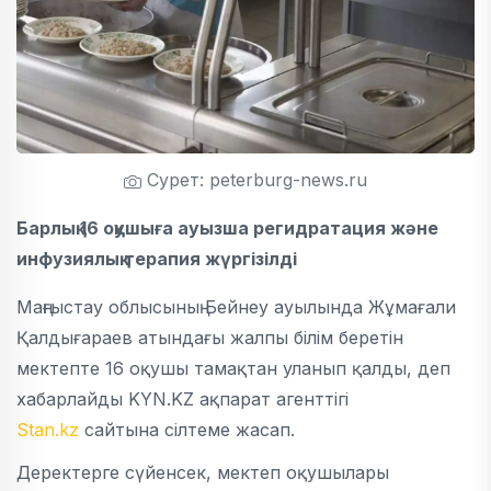
Сурет: peterburg-news.ru
Барлық 16 оқушыға ауызша регидратация және
инфузиялық терапия жүргізілді
Маңғыстау облысының Бейнеу ауылында Жұмағали
Қалдығараев атындағы жалпы білім беретін
мектепте 16 оқушы тамақтан уланып қалды, деп
хабарлайды KYN.KZ ақпарат агенттігі
Stan.kz
сайтына сілтеме жасап.
Деректерге сүйенсек, мектеп оқушылары