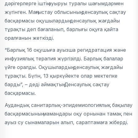
дәрігерлерге іштің ауыруы туралы шағымдармен
жүгінген. Маңғыстау облысының денсаулық сақтау
басқармасы оқушылардың денсаулық жағдайы
тұрақты деп бағаланып, барлығы оқуға қайта
оралғанын жеткізді.
“Барлық 16 оқушыға ауызша регидратация және
инфузиялық терапия жүргізілді. Барлық балалар
үйге оралды. Оқушылардың денсаулық жағдайы
тұрақты. Бүгін, 13 қыркүйекте олар мектепке
барды”, – деді аймақтың Денсаулық сақтау
басқармасы.
Аудандық санитарлық-эпидемиологиялық бақылау
басқармасының мамандары оқу орнынан тамақ пен
ауыз су сынамаларын алып, сараптамаға жіберді.