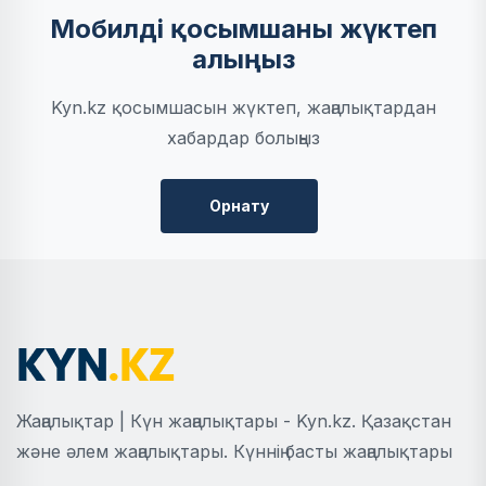
Мобилді қосымшаны жүктеп
алыңыз
Kyn.kz қосымшасын жүктеп, жаңалықтардан
хабардар болыңыз
Орнату
Жаңалықтар | Күн жаңалықтары - Kyn.kz. Қазақстан
және әлем жаңалықтары. Күннің басты жаңалықтары