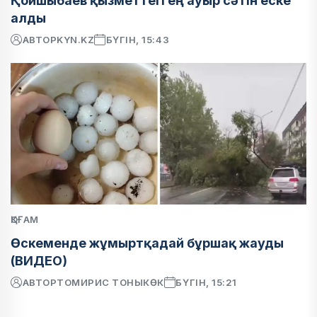
Қойшыбаев қызметтегі ең ауыр сәтін еске
алды
АВТОР
KYN.KZ
БҮГІН, 15:43
ҚОҒАМ
Өскеменде жұмыртқадай бұршақ жауды
(ВИДЕО)
АВТОР
ТОМИРИС ТОНЫКӨК
БҮГІН, 15:21