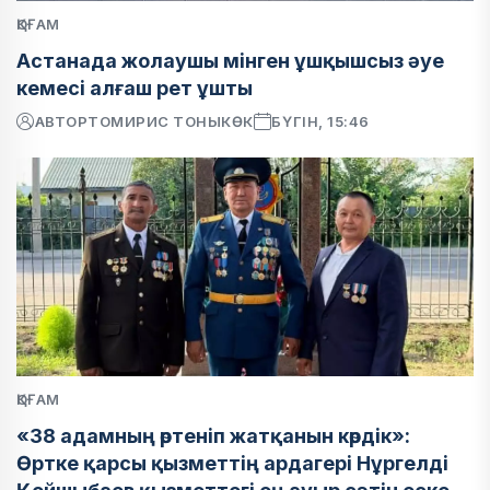
ҚОҒАМ
Астанада жолаушы мінген ұшқышсыз әуе
кемесі алғаш рет ұшты
АВТОР
ТОМИРИС ТОНЫКӨК
БҮГІН, 15:46
ҚОҒАМ
«38 адамның өртеніп жатқанын көрдік»:
Өртке қарсы қызметтің ардагері Нұргелді