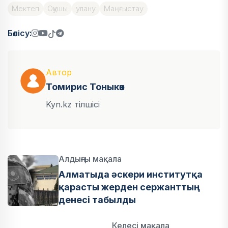
Мектеп
Оқушы
улану
Маңғыстау
Бөлісу:
Автор
Томирис Тоныкөк
Kyn.kz тілшісі
Алдыңғы мақала
Алматыда әскери институтқа
қарасты жерден сержанттың
денесі табылды
Келесі мақала