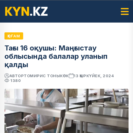
ҚОҒАМ
Тағы 16 оқушы: Маңғыстау
облысында балалар уланып
қалды
АВТОР
ТОМИРИС ТОНЫКӨК
13 ҚЫРКҮЙЕК, 2024
1380