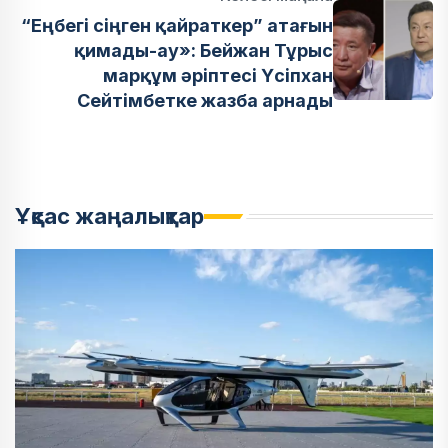
“Еңбегі сіңген қайраткер” атағын
қимады-ау»: Бейжан Тұрыс
марқұм әріптесі Үсіпхан
Сейтімбетке жазба арнады
Ұқсас жаңалықтар