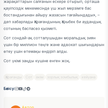
жарақаттарын салғанын ескере отырып, орташа
қауіпсіздік мекемесінде үш жыл мерзімге бас
бостандығынан айыру жазасын тағайындады», –
деп хабарлады Қарағандының Қазыбек би аудандық
сотының баспасөз қызметі.
Сот сондай-ақ сотталушыдан моральдық зиян
үшін бір миллион теңге және адвокат шығындарын
өтеу үшін өтемақы өндіріп алды.
Сот үкімі заңды күшіне енген жоқ.
Қарағанды
Сот
әкім
зорлық зомбылық
кейуана
Бөлісу:
Автор