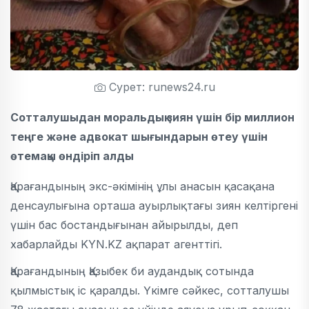
Сурет: runews24.ru
Сотталушыдан моральдық зиян үшін бір миллион
теңге және адвокат шығындарын өтеу үшін
өтемақы өндіріп алды
Қарағандының экс-әкімінің ұлы анасын қасақана
денсаулығына орташа ауырлықтағы зиян келтіргені
үшін бас бостандығынан айырылды, деп
хабарлайды KYN.KZ ақпарат агенттігі.
Қарағандының Қазыбек би аудандық сотында
қылмыстық іс қаралды. Үкімге сәйкес, сотталушы