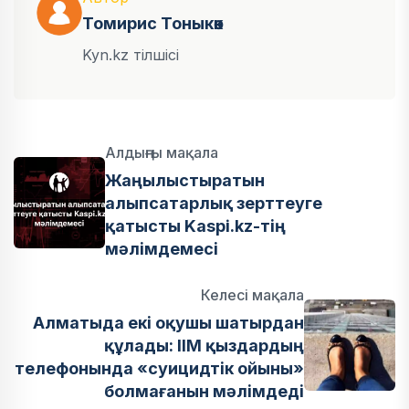
Томирис Тоныкөк
Kyn.kz тілшісі
Алдыңғы мақала
Жаңылыстыратын
алыпсатарлық зерттеуге
қатысты Kaspi.kz-тің
мәлімдемесі
Келесі мақала
Алматыда екі оқушы шатырдан
құлады: ІІМ қыздардың
телефонында «суицидтік ойыны»
болмағанын мәлімдеді