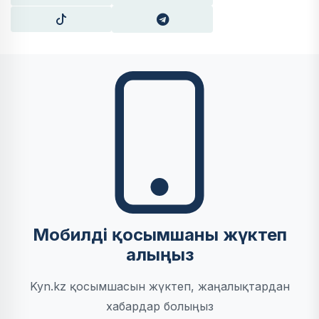
Мобилді қосымшаны жүктеп
алыңыз
Kyn.kz қосымшасын жүктеп, жаңалықтардан
хабардар болыңыз