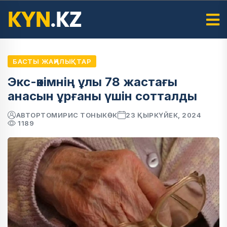
БАСТЫ ЖАҢАЛЫҚТАР
Экс-әкімнің ұлы 78 жастағы
анасын ұрғаны үшін сотталды
АВТОР
ТОМИРИС ТОНЫКӨК
23 ҚЫРКҮЙЕК, 2024
1189