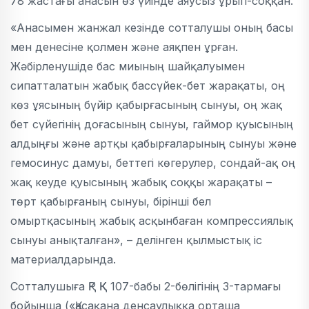
78 жастағы анасын өз үйінде аяусыз ұрып-соққан.
«Анасымен жанжал кезінде сотталушы оның басы
мен денесіне қолмен және аяқпен ұрған.
Жәбірленушіде бас миының шайқалуымен
сипатталатын жабық бассүйек-бет жарақаты, оң
көз ұясының бүйір қабырғасының сынуы, оң жақ
бет сүйегінің доғасының сынуы, гаймор қуысының
алдыңғы және артқы қабырғаларының сынуы және
гемосинус дамуы, беттегі көгерулер, сондай-ақ оң
жақ кеуде қуысының жабық соққы жарақаты –
төрт қабырғаның сынуы, бірінші бел
омыртқасының жабық асқынбаған компрессиялық
сынуы анықталған», – делінген қылмыстық іс
материалдарында.
Сотталушыға ҚР ҚК 107-бабы 2-бөлігінің 3-тармағы
бойынша («Қасақана денсаулыққа орташа