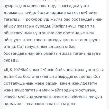
ауырлықтағы зиян келтіру, кінәлі адам үшін
дәрменсіз күйде болған адамға қатысты») айып
тағылды. Прокурор үш жылға бас бостандығынан
айыру жазасын сұрады. Жәбірленуші тарап та
айыпталушыны үш жылға бас бостандығынан
айыруды және талап-арызды қанағаттандыруды
өтінді. Сотталушының адвокаты бас
бостандығынан айырмайтын жаза тағайындауды
сұрады.
«ҚР ҚК 107-бабының 2-бөлігі бойынша жаза үш жылға
дейін бас бостандығынан айыруды көздейді. Сот
сотталушының жеке басын, кінәні жеңілдететін
және ауырлататын мән-жайлардың жоқтығын,
кінәсін мойындамағанын және өкінбегенін, жақын
адамына – өз анасына қатысты дене