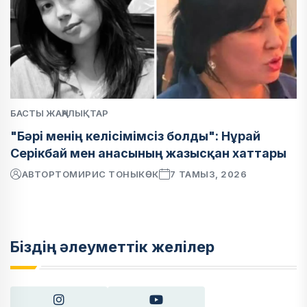
БАСТЫ ЖАҢАЛЫҚТАР
"Бәрі менің келісімімсіз болды": Нұрай
Серікбай мен анасының жазысқан хаттары
АВТОР
ТОМИРИС ТОНЫКӨК
7 ТАМЫЗ, 2026
Біздің әлеуметтік желілер