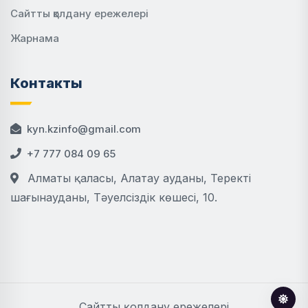
Сайтты қолдану ережелері
Жарнама
Контакты
kyn.kzinfo@gmail.com
+7 777 084 09 65
Алматы қаласы, Алатау ауданы, Теректі
шағынауданы, Тәуелсіздік көшесі, 10.
Сайтты қолдану ережелері