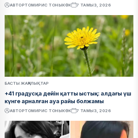
АВТОР
ТОМИРИС ТОНЫКӨК
7 ТАМЫЗ, 2026
БАСТЫ ЖАҢАЛЫҚТАР
+41 градусқа дейін қатты ыстық: алдағы үш
күнге арналған ауа райы болжамы
АВТОР
ТОМИРИС ТОНЫКӨК
7 ТАМЫЗ, 2026