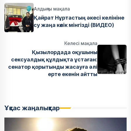
Алдыңғы мақала
Қайрат Нұртастың әкесі келініне
су жаңа көлік мінгізді (ВИДЕО)
Келесі мақала
Қызылордада оқушыны
сексуалдық құлдықта ұстаған:
сенатор қорытынды жасауға әлі
ерте екенін айтты
Ұқсас жаңалықтар