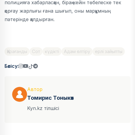
полицияға хабарласқан, бірақ кейін төбелеске тек
қорғау жарлығы ғана шығып, оны марқұмның
пәтерінде қалдырған.
Қарағанды
Сот
күдікті
Адам өлтіру
ерлі зайыпты
Бөлісу:
Автор
Томирис Тоныкөк
Kyn.kz тілшісі