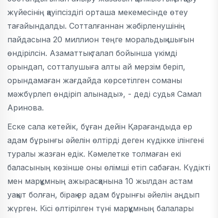
жүйесінің қауіпсіздігі орташа мекемесінде өтеу
тағайындалды. Сотталғаннан жәбірленушінің
пайдасына 20 миллион теңге моральдық шығын
өндірілсін. Азаматтық талап бойынша үкімді
орындап, сотталушыға алты ай мерзім беріп,
орындамаған жағдайда көрсетілген соманы
мәжбүрлеп өндіріп алынады», - деді судья Самал
Аринова.
Еске сала кетейік, бұған дейін Қарағандыда ер
адам бұрынғы әйелін өлтірді деген күдікке ілінгені
туралы жазған едік. Кәмелетке толмаған екі
баласының көзінше оны өлімші етіп сабаған. Күдікті
мен марқұмның ажырасқанына 10 жылдан астам
уақыт болған, бірақ ер адам бұрынғы әйелін аңдып
жүрген. Кісі өлтірілген түні марқұмның балалары