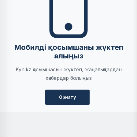
Мобилді қосымшаны жүктеп
алыңыз
Kyn.kz қосымшасын жүктеп, жаңалықтардан
хабардар болыңыз
Орнату