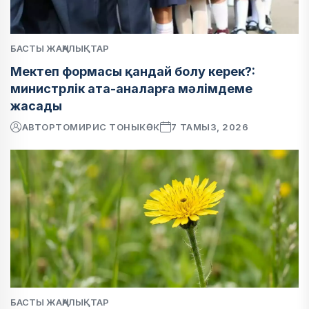
БАСТЫ ЖАҢАЛЫҚТАР
Мектеп формасы қандай болу керек?:
министрлік ата-аналарға мәлімдеме
жасады
АВТОР
ТОМИРИС ТОНЫКӨК
7 ТАМЫЗ, 2026
БАСТЫ ЖАҢАЛЫҚТАР