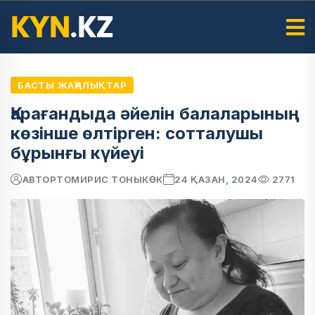
БАСТЫ ЖАҢАЛЫҚТАР
Қарағандыда әйелін балаларының
көзінше өлтірген: сотталушы
бұрынғы күйеуі
АВТОР
ТОМИРИС ТОНЫКӨК
24 ҚАЗАН, 2024
2771