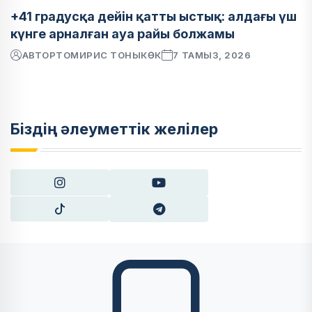
+41 градусқа дейін қатты ыстық: алдағы үш
күнге арналған ауа райы болжамы
АВТОР
ТОМИРИС ТОНЫКӨК
7 ТАМЫЗ, 2026
Біздің әлеуметтік желілер