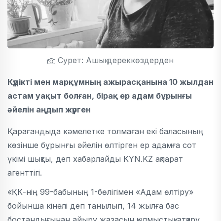
Сурет: Ашық дереккөздерден
Күдікті мен марқұмның ажырасқанына 10 жылдан
астам уақыт болған, бірақ ер адам бұрынғы
әйелін аңдып жүрген
Қарағандыда кәмелетке толмаған екі баласының
көзінше бұрынғы әйелін өлтірген ер адамға сот
үкімі шықты, деп хабарлайды KYN.KZ ақпарат
агенттігі.
«ҚК-нің 99-бабының 1-бөлігімен «Адам өлтіру»
бойынша кінәлі деп танылып, 14 жылға бас
бостандығынан айыру жазасын қылмыстық-атқару