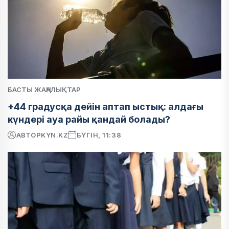
БАСТЫ ЖАҢАЛЫҚТАР
+44 градусқа дейін аптап ыстық: алдағы
күндері ауа райы қандай болады?
АВТОР
KYN.KZ
БҮГІН, 11:38