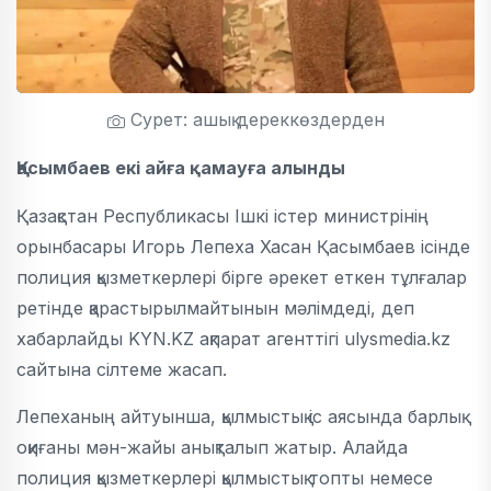
Сурет: ашық дереккөздерден
Қасымбаев екі айға қамауға алынды
Қазақстан Республикасы Ішкі істер министрінің
орынбасары Игорь Лепеха Хасан Қасымбаев ісінде
полиция қызметкерлері бірге әрекет еткен тұлғалар
ретінде қарастырылмайтынын мәлімдеді, деп
хабарлайды KYN.KZ ақпарат агенттігі ulysmedia.kz
сайтына сілтеме жасап.
Лепеханың айтуынша, қылмыстық іс аясында барлық
оқиғаны мән-жайы анықталып жатыр. Алайда
полиция қызметкерлері қылмыстық топты немесе