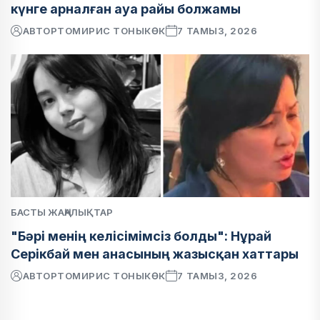
күнге арналған ауа райы болжамы
АВТОР
ТОМИРИС ТОНЫКӨК
7 ТАМЫЗ, 2026
БАСТЫ ЖАҢАЛЫҚТАР
"Бәрі менің келісімімсіз болды": Нұрай
Серікбай мен анасының жазысқан хаттары
АВТОР
ТОМИРИС ТОНЫКӨК
7 ТАМЫЗ, 2026