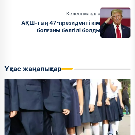
Келесі мақала
АҚШ-тың 47-президенті кім
болғаны белгілі болды
Ұқсас жаңалықтар