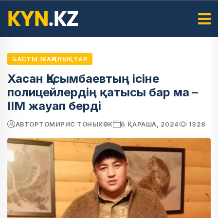
БАСТЫ ЖАҢАЛЫҚТАР
Хасан Қасымбаевтың ісіне
полицейлердің қатысы бар ма –
ІІМ жауап берді
АВТОР
ТОМИРИС ТОНЫКӨК
6 ҚАРАША, 2024
1328