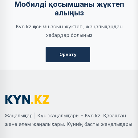
Мобилді қосымшаны жүктеп
алыңыз
Kyn.kz қосымшасын жүктеп, жаңалықтардан
хабардар болыңыз
Орнату
Жаңалықтар | Күн жаңалықтары - Kyn.kz. Қазақстан
және әлем жаңалықтары. Күннің басты жаңалықтары