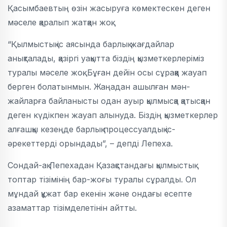
Қасымбаевтың өзін жасыруға көмектескен деген
мәселе қаралып жатқан жоқ.
“Қылмыстық іс аясында барлық жағдайлар
анықталады, қазіргі уақытта біздің қызметкерлеріміз
туралы мәселе жоқ. Бұған дейін осы сұраққа жауап
берген болатынмын. Жаңадан ашылған мән-
жайларға байланысты одан ауыр қылмысқа қатысқан
деген күдікпен жауап алынуда. Біздің қызметкерлер
алғашқы кезеңде барлық процессуалдық іс-
әрекеттерді орындады”, – депді Лепеха.
Сондай-ақ Лепехадан Қазақстандағы қылмыстық
топтар тізімінің бар-жоғы туралы сұралды. Ол
мұндай құжат бар екенін және ондағы есепте
азаматтар тізімделетінін айтты.