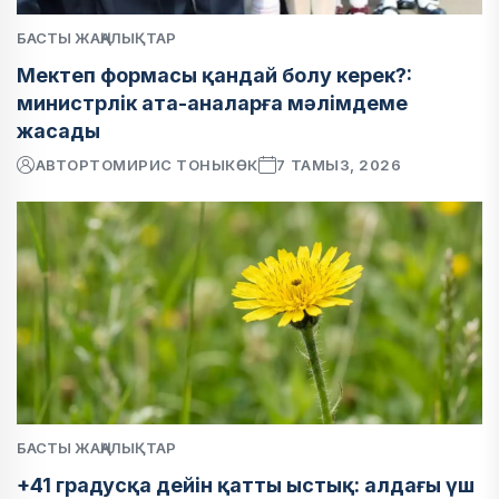
БАСТЫ ЖАҢАЛЫҚТАР
Мектеп формасы қандай болу керек?:
министрлік ата-аналарға мәлімдеме
жасады
АВТОР
ТОМИРИС ТОНЫКӨК
7 ТАМЫЗ, 2026
БАСТЫ ЖАҢАЛЫҚТАР
+41 градусқа дейін қатты ыстық: алдағы үш