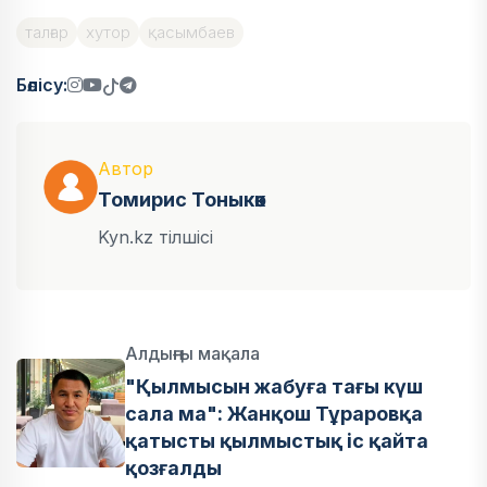
талғар
хутор
қасымбаев
Бөлісу:
Автор
Томирис Тоныкөк
Kyn.kz тілшісі
Алдыңғы мақала
"Қылмысын жабуға тағы күш
сала ма": Жанқош Тұраровқа
қатысты қылмыстық іс қайта
қозғалды