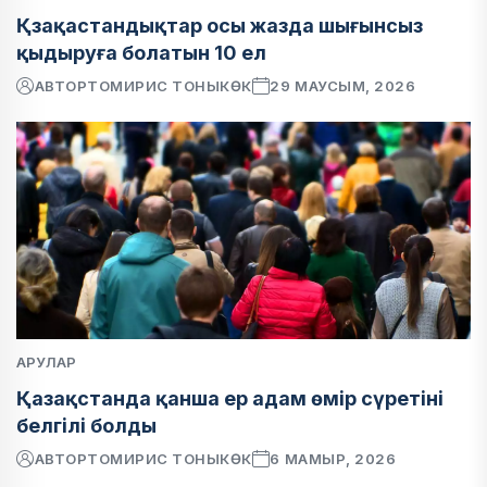
Қзақастандықтар осы жазда шығынсыз
қыдыруға болатын 10 ел
АВТОР
ТОМИРИС ТОНЫКӨК
29 МАУСЫМ, 2026
АРУЛАР
Қазақстанда қанша ер адам өмір сүретіні
белгілі болды
АВТОР
ТОМИРИС ТОНЫКӨК
6 МАМЫР, 2026