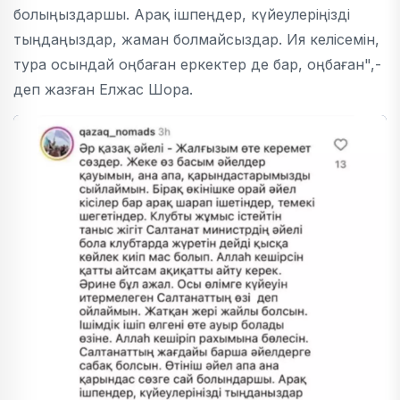
болыңыздаршы. Арақ ішпеңдер, күйеулеріңізді
тыңдаңыздар, жаман болмайсыздар. Ия келісемін,
тура осындай оңбаған еркектер де бар, оңбаған",-
деп жазған Елжас Шора.