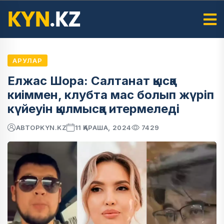
АРУЛАР
Елжас Шора: Салтанат қысқа
киіммен, клубта мас болып жүріп
күйеуін қылмысқа итермеледі
АВТОР
KYN.KZ
11 ҚАРАША, 2024
7429