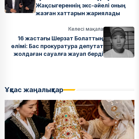
Жақсыгереннің экс-әйелі оның
жазған хаттарын жариялады
Келесі мақала
16 жастағы Шерзат Болаттың
өлімі: Бас прокуратура депутат
жолдаған сауалға жауап берді
Ұқсас жаңалықтар