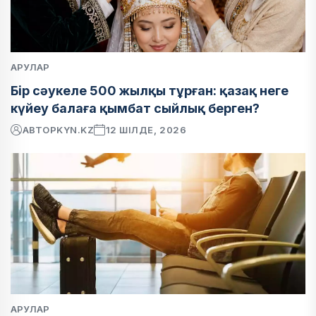
АРУЛАР
Бір сәукеле 500 жылқы тұрған: қазақ неге
күйеу балаға қымбат сыйлық берген?
АВТОР
KYN.KZ
12 ШІЛДЕ, 2026
АРУЛАР