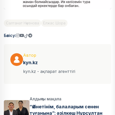
Салтанат Нүкенова
Елжас Шора
Бөлісу:
Автор
kyn.kz
kyn.kz - ақпарат агенттігі
Алдыңғы мақала
“Өкінетінім, балаларым сенен
туғанына”: әзілкеш Нұрсұлтан