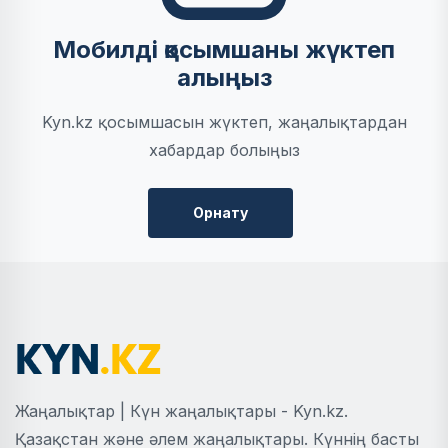
Мобилді қосымшаны жүктеп
алыңыз
Kyn.kz қосымшасын жүктеп, жаңалықтардан
хабардар болыңыз
Орнату
Жаңалықтар | Күн жаңалықтары - Kyn.kz.
Қазақстан және әлем жаңалықтары. Күннің басты