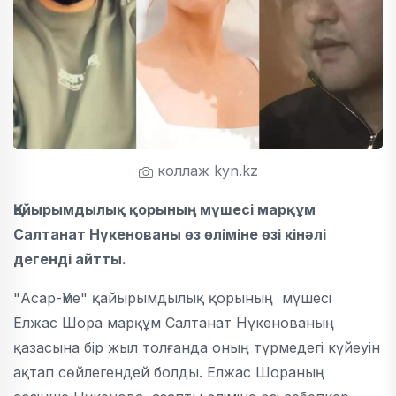
коллаж kyn.kz
Қайырымдылық қорының мүшесі марқұм
Салтанат Нүкенованы өз өліміне өзі кінәлі
дегенді айтты.
"Асар-Үме" қайырымдылық қорының мүшесі
Елжас Шора марқұм Салтанат Нүкенованың
қазасына бір жыл толғанда оның түрмедегі күйеуін
ақтап сөйлегендей болды. Елжас Шораның