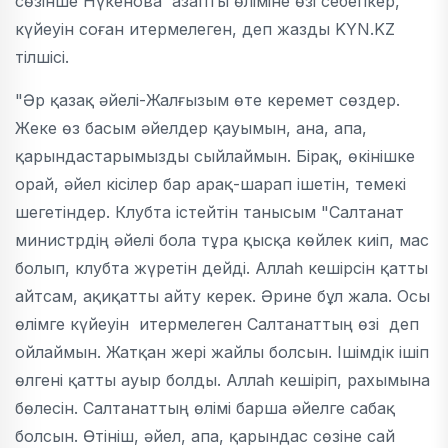
сөзінше Нүкенова азапты өліміне өзі себепкер,
күйеуін соған итермелеген, деп жазды KYN.KZ
тілшісі.
"Әр қазақ әйелі-Жалғызым өте керемет сөздер.
Жеке өз басым әйелдер қауымын, ана, апа,
қарындастарымызды сыйлаймын. Бірақ, өкінішке
орай, әйел кісілер бар арақ-шарап ішетін, темекі
шегетіндер. Клубта істейтін танысым "Салтанат
министрдің әйелі бола тұра қысқа көйлек киіп, мас
болып, клубта жүретін дейді. Аллаһ кешірсін қатты
айтсам, ақиқатты айту керек. Әрине бұл жала. Осы
өлімге күйеуін итермелеген Салтанаттың өзі деп
ойлаймын. Жатқан жері жайлы болсын. Ішімдік ішіп
өлгені қатты ауыр болды. Аллаһ кешіріп, рахымына
бөлесін. Салтанаттың өлімі барша әйелге сабақ
болсын. Өтініш, әйел, апа, қарындас сөзіне сай