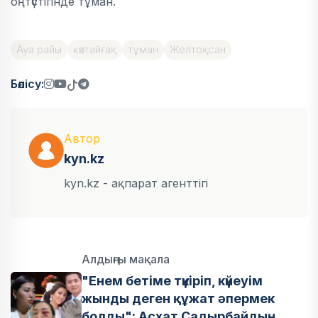
оңтүстігінде тұман.
Ауа райы
көктайғақ
тұман
Желтоқсан
Бөлісу:
Автор
kyn.kz
kyn.kz - ақпарат агенттігі
Алдыңғы мақала
"Енем бетіме түкіріп, күйеуім
жынды деген құжат әпермек
болды": Асхат Садырбайдың