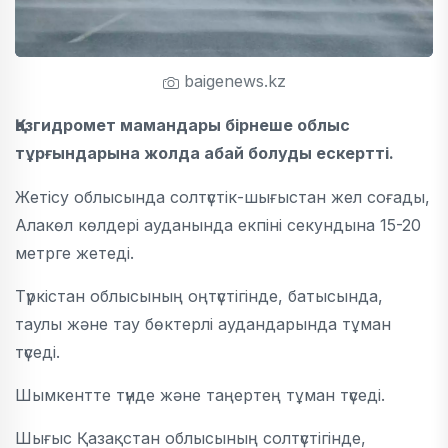
baigenews.kz
Қазгидромет мамандары бірнеше облыс
тұрғындарына жолда абай болуды ескертті.
Жетісу облысында солтүстік-шығыстан жел соғады,
Алакөл көлдері ауданында екпіні секундына 15-20
метрге жетеді.
Түркістан облысының оңтүстігінде, батысында,
таулы және тау бөктерлі аудандарында тұман
түседі.
Шымкентте түнде және таңертең тұман түседі.
Шығыс Қазақстан облысының солтүстігінде,