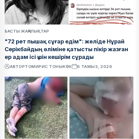
БАСТЫ ЖАҢАЛЫҚТАР
"72 рет пышақ сұғар едім": желіде Нұрай
Серікбайдың өліміне қатысты пікір жазған
ер адам ісі үшін кешірім сұрады
АВТОР
ТОМИРИС ТОНЫКӨК
6 ТАМЫЗ, 2026