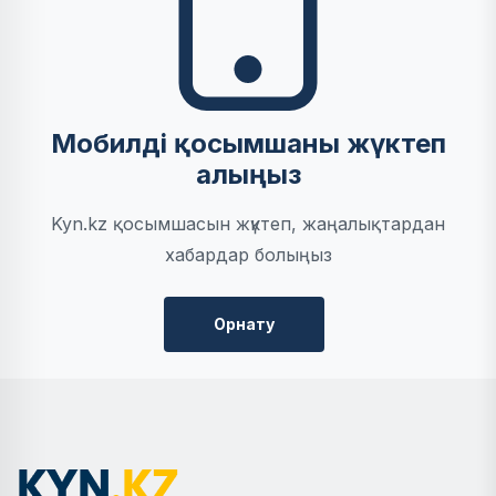
Мобилді қосымшаны жүктеп
алыңыз
Kyn.kz қосымшасын жүктеп, жаңалықтардан
хабардар болыңыз
Орнату