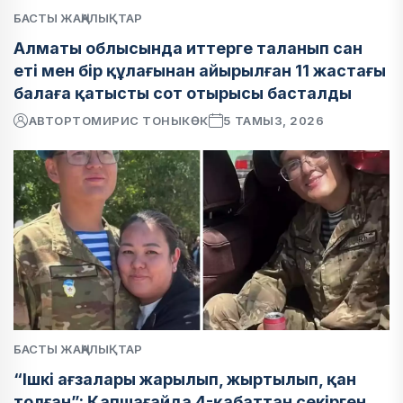
БАСТЫ ЖАҢАЛЫҚТАР
Алматы облысында иттерге таланып сан
еті мен бір құлағынан айырылған 11 жастағы
балаға қатысты сот отырысы басталды
АВТОР
ТОМИРИС ТОНЫКӨК
5 ТАМЫЗ, 2026
БАСТЫ ЖАҢАЛЫҚТАР
“Ішкі ағзалары жарылып, жыртылып, қан
толған”: Қапшағайда 4-қабаттан секірген