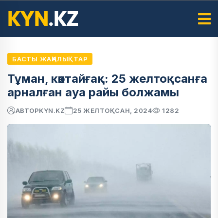
БАСТЫ ЖАҢАЛЫҚТАР
Тұман, көктайғақ: 25 желтоқсанға
арналған ауа райы болжамы
АВТОР
KYN.KZ
25 ЖЕЛТОҚСАН, 2024
1282