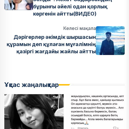
бұрынғы әйелі одан қорлық
көргенін айтты(ВИДЕО)
Келесі мақала
Дәрігерлер әкімдік шыршасын
құрамын деп құлаған мұғалімнің
қазіргі жағдайы жайлы айтты
Ұқсас жаңалықтар