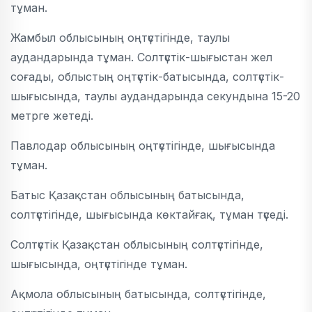
тұман.
Жамбыл облысының оңтүстігінде, таулы
аудандарында тұман. Солтүстік-шығыстан жел
соғады, облыстың оңтүстік-батысында, солтүстік-
шығысында, таулы аудандарында секундына 15-20
метрге жетеді.
Павлодар облысының оңтүстігінде, шығысында
тұман.
Батыс Қазақстан облысының батысында,
солтүстігінде, шығысында көктайғақ, тұман түседі.
Солтүстік Қазақстан облысының солтүстігінде,
шығысында, оңтүстігінде тұман.
Ақмола облысының батысында, солтүстігінде,