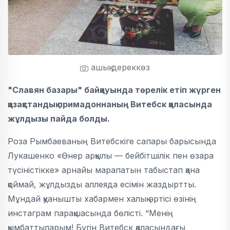
ашық дереккөз
"Славян базары" байқауында төрелік етіп жүрген
қазақстандық примадоннаның Витебск қаласында
жұлдызы пайда болды.
Роза Рымбаеваның Витебскіге сапары барысында
Лукашенко «Өнер арқылы — бейбітшілік пен өзара
түсіністікке» арнайы марапатын табыстап қана
қоймай, жұлдызды аллеяда есімін жаздыртты.
Мұндай қуанышты хабармен халық әртісі өзінің
инстаграм парақшасында бөлісті. “Менің
қымбаттыларым! Бүгін Витебск қаласындағы