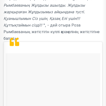
Рымбаеваның Жұлдызы ашылды. Жұлдызы
жарқыраған Жұлдызымыз айқындана түсті.
Қуаныштымын Сіз үшін, Қазақ Елі үшін!!!
Құттықтаймын сізді!!
", - дей отыра Роза
Рымбаеваның жетістігін күллі қазақ елінің жетістігіне
балады.