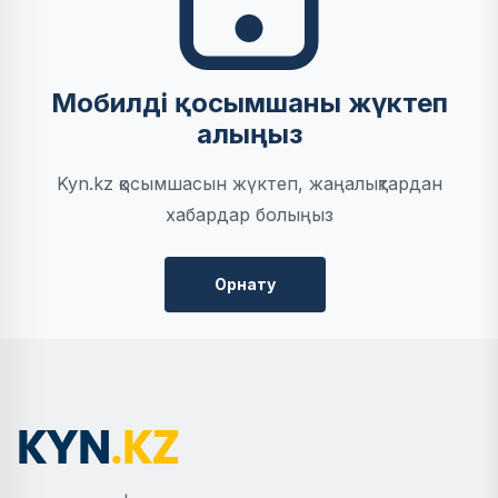
Мобилді қосымшаны жүктеп
алыңыз
Kyn.kz қосымшасын жүктеп, жаңалықтардан
хабардар болыңыз
Орнату