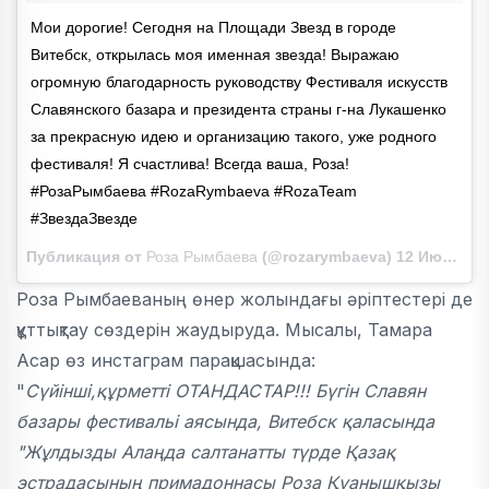
Мои дорогие! Сегодня на Площади Звезд в городе
Витебск, открылась моя именная звезда! Выражаю
огромную благодарность руководству Фестиваля искусств
Славянского базара и президента страны г-на Лукашенко
за прекрасную идею и организацию такого, уже родного
фестиваля! Я счастлива! Всегда ваша, Роза!
#РозаРымбаева #RozaRymbaeva #RozaTeam
#ЗвездаЗвезде
Публикация от
Роза Рымбаева
(@rozarymbaeva)
12 Июл 2018 в 3:03 PDT
Роза Рымбаеваның өнер жолындағы әріптестері де
құттықтау сөздерін жаудыруда. Мысалы, Тамара
Асар өз инстаграм парақшасында:
"
Сүйінші,құрметті ОТАНДАСТАР!!! Бүгін Славян
базары фестивальі аясында, Витебск қаласында
"Жұлдызды Алаңда салтанатты түрде Қазақ
эстрадасының примадоннасы Роза Қуанышқызы