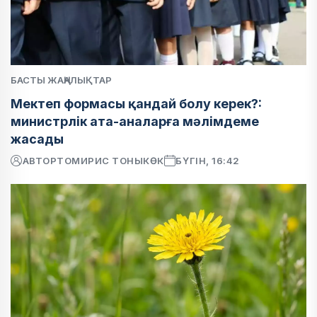
БАСТЫ ЖАҢАЛЫҚТАР
Мектеп формасы қандай болу керек?:
министрлік ата-аналарға мәлімдеме
жасады
АВТОР
ТОМИРИС ТОНЫКӨК
БҮГІН, 16:42