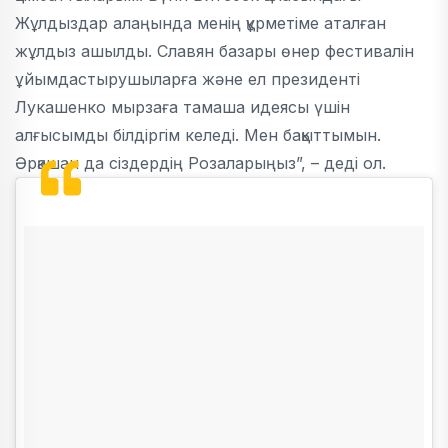
Жұлдыздар алаңында менің құрметіме аталған
жұлдыз ашылды. Славян базары өнер фестивалін
ұйымдастырушыларға және ел президенті
Лукашенко мырзаға тамаша идеясы үшін
алғысымды білдіргім келеді. Мен бақыттымын.
Әрқашан да сіздердің Розаларыңыз”, – деді ол.