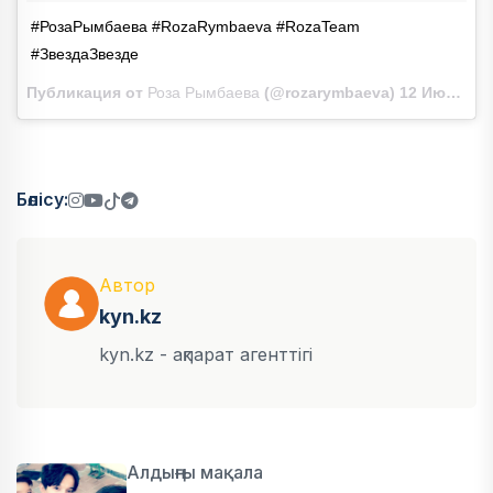
#РозаРымбаева #RozaRymbaeva #RozaTeam
#ЗвездаЗвезде
Публикация от
Роза Рымбаева
(@rozarymbaeva)
12 Июл 2018 в 3:16 PDT
Бөлісу:
Автор
kyn.kz
kyn.kz - ақпарат агенттігі
Алдыңғы мақала