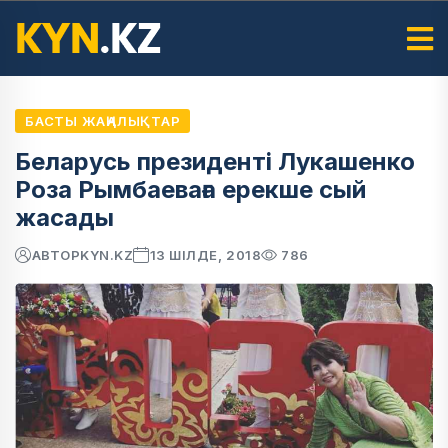
БАСТЫ ЖАҢАЛЫҚТАР
Беларусь президенті Лукашенко
Роза Рымбаеваға ерекше сый
жасады
АВТОР
KYN.KZ
13 ШІЛДЕ, 2018
786