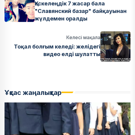
Қаскелеңдік 7 жасар бала
"Славянский базар" байқауынан
жүлдемен оралды
Келесі мақала
Тоқал болғым келеді: желідегі
видео елді шулатты
Ұқсас жаңалықтар