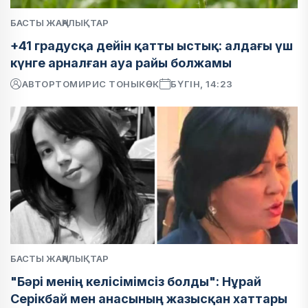
БАСТЫ ЖАҢАЛЫҚТАР
+41 градусқа дейін қатты ыстық: алдағы үш
күнге арналған ауа райы болжамы
АВТОР
ТОМИРИС ТОНЫКӨК
БҮГІН, 14:23
БАСТЫ ЖАҢАЛЫҚТАР
"Бәрі менің келісімімсіз болды": Нұрай
Серікбай мен анасының жазысқан хаттары