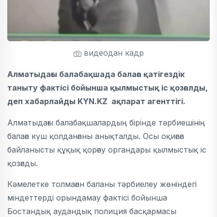
видеодан кадр
Алматыдағы балабақшада балаға қатігездік
таныту фактісі бойынша қылмыстық іс қозғалды,
деп хабарлайды KYN.KZ ақпарат агенттігі.
Алматыдағы балабақшалардың бірінде тәрбиешінің
балаға күш қолданғаны анықталды. Осы оқиғаға
байланысты құқық қорғау органдары қылмыстық іс
қозғады.
Кәмелетке толмаған баланы тәрбиелеу жөніндегі
міндеттерді орындамау фактісі бойынша
Бостандық аудандық полиция басқармасы