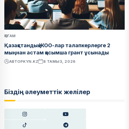
ҚОҒАМ
Қазақстандық ЖОО-лар талапкерлерге 2
мыңнан астам қосымша грант ұсынады
АВТОР
KYN.KZ
8 ТАМЫЗ, 2026
Біздің әлеуметтік желілер