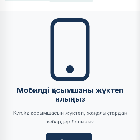
Мобилді қосымшаны жүктеп
алыңыз
Kyn.kz қосымшасын жүктеп, жаңалықтардан
хабардар болыңыз