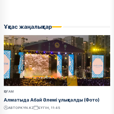
Ұқсас жаңалықтар
ҚОҒАМ
Алматыда Абай Әлемі ұлықталды (Фото)
АВТОР
KYN.KZ
БҮГІН, 11:45