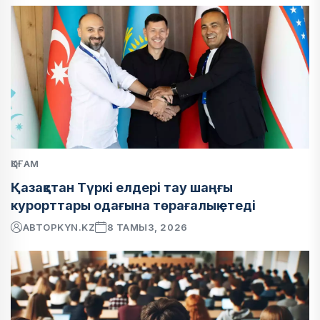
ҚОҒАМ
Қазақстан Түркі елдері тау шаңғы
курорттары одағына төрағалық етеді
АВТОР
KYN.KZ
8 ТАМЫЗ, 2026