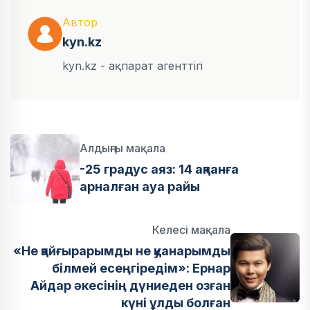
Автор
kyn.kz
kyn.kz - ақпарат агенттігі
Алдыңғы мақала
-25 градус аяз: 14 ақпанға
арналған ауа райы
Келесі мақала
«Не қайғырарымды не қуанарымды
білмей есеңгіредім»: Ернар
Айдар әкесінің дүниеден озған
күні ұлды болған