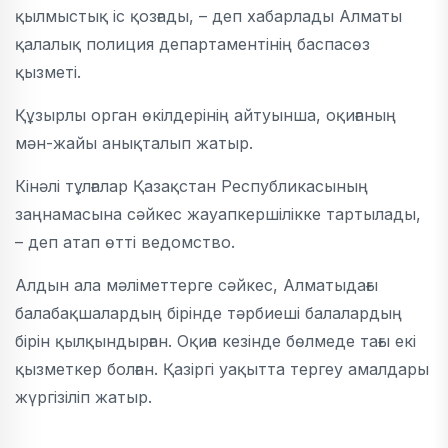
қылмыстық іс қозғады, – деп хабарлады Алматы
қалалық полиция департаментінің баспасөз
қызметі.
Құзырлы орган өкілдерінің айтуынша, оқиғаның
мән-жайы анықталып жатыр.
Кінәлі тұлғалар Қазақстан Республикасының
заңнамасына сәйкес жауапкершілікке тартылады,
– деп атап өтті ведомство.
Алдын ала мәліметтерге сәйкес, Алматыдағы
балабақшалардың бірінде тәрбиеші балалардың
бірін қылқындырған. Оқиға кезінде бөлмеде тағы екі
қызметкер болған. Қазіргі уақытта тергеу амалдары
жүргізіліп жатыр.