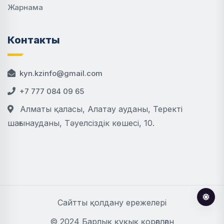
Жарнама
Контакты
kyn.kzinfo@gmail.com
+7 777 084 09 65
Алматы қаласы, Алатау ауданы, Теректі
шағынауданы, Тәуелсіздік көшесі, 10.
Сайтты қолдану ережелері
© 2024 Барлық құқық қорғалған