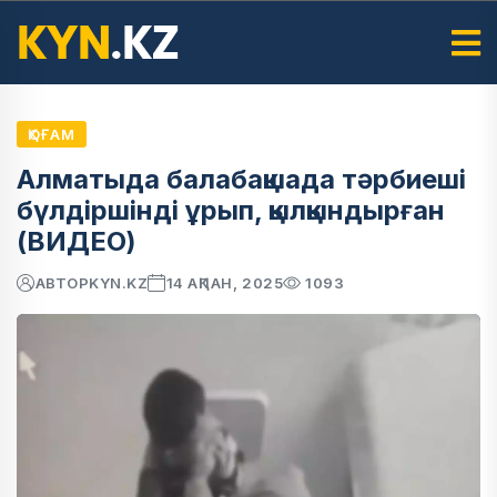
ҚОҒАМ
Алматыда балабақшада тәрбиеші
бүлдіршінді ұрып, қылқындырған
(ВИДЕО)
АВТОР
KYN.KZ
14 АҚПАН, 2025
1093