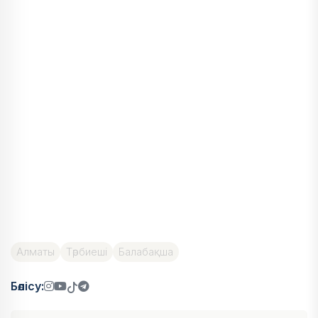
Алматы
Тәрбиеші
Балабақша
Бөлісу: