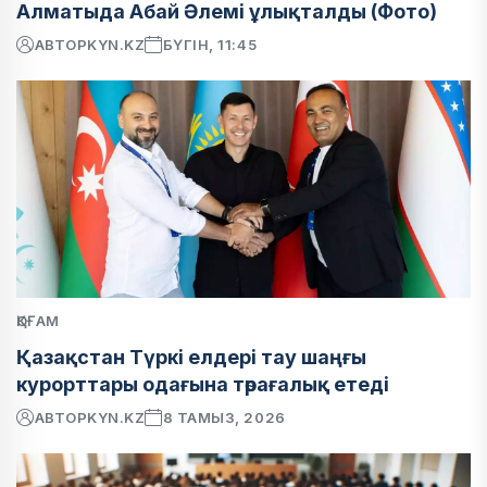
Алматыда Абай Әлемі ұлықталды (Фото)
АВТОР
KYN.KZ
БҮГІН, 11:45
ҚОҒАМ
Қазақстан Түркі елдері тау шаңғы
курорттары одағына төрағалық етеді
АВТОР
KYN.KZ
8 ТАМЫЗ, 2026