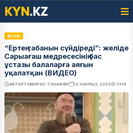
ҚОҒАМ
“Ертең табанын сүйдіреді”: желіде
Сарыағаш медресесінің бас
ұстазы балаларға аяғын
уқалатқан (ВИДЕО)
АВТОР
ТОМИРИС ТОНЫКӨК
12 НАУРЫЗ, 2025
1318