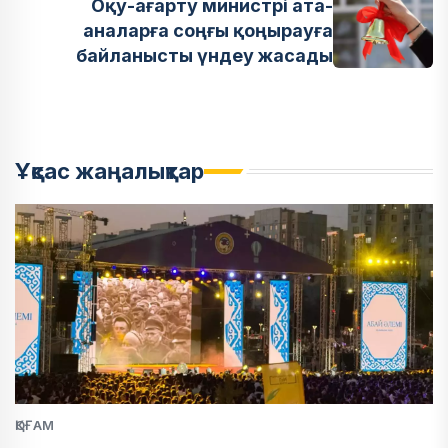
Оқу-ағарту министрі ата-
аналарға соңғы қоңырауға
байланысты үндеу жасады
Ұқсас жаңалықтар
ҚОҒАМ