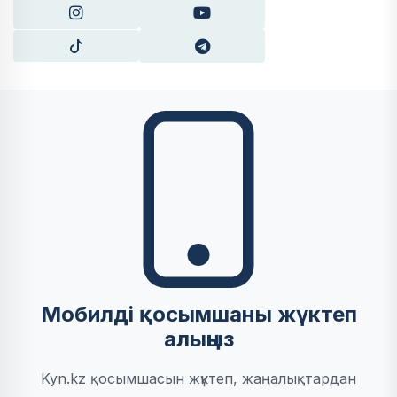
Мобилді қосымшаны жүктеп
алыңыз
Kyn.kz қосымшасын жүктеп, жаңалықтардан