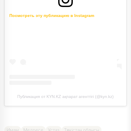
Посмотреть эту публикацию в Instagram
Публикация от KYN.KZ ақпарат агенттігі (@kyn.kz)
Имам
Медресе
Ұстаз
Түркістан облысы