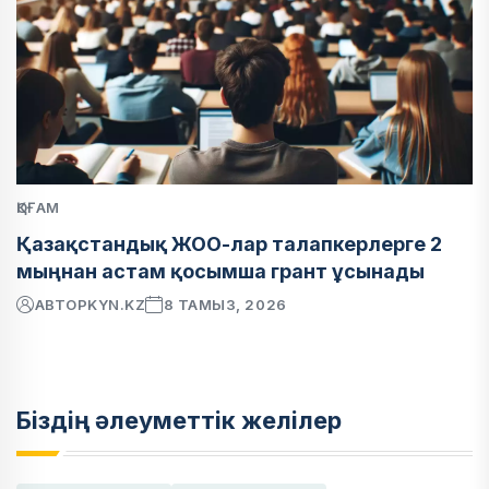
ҚОҒАМ
Қазақстандық ЖОО-лар талапкерлерге 2
мыңнан астам қосымша грант ұсынады
АВТОР
KYN.KZ
8 ТАМЫЗ, 2026
Біздің әлеуметтік желілер