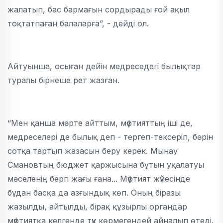
жалатып, бас бармағын сордырады ғой ақыл
тоқтатпаған балаларға”, - дейді ол.
Айтуынша, осыған дейін медреседегі былықтар
туралы бірнеше рет жазған.
“Мен қанша мәрте айттым, мүфтияттың іші де,
медреселері де былық деп - тергеп-тексеріп, бәрін
сотқа тартып жазасын беру керек. Мынау
Смановтың бюджет қаржысына бұтын уқалатуы
мәселенің бергі жағы ғана... Мүфтият жүйесінде
бұдан басқа да азғындық көп. Оның біразы
жазылды, айтылды, бірақ құзырлы органдар
мүфтиятқа келгенде түк көрмегендей айналып өтеді.