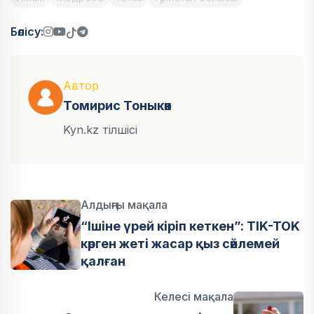
Бөлісу:
Автор
Томирис Тоныкөк
Kyn.kz тілшісі
Алдыңғы мақала
“Ішіне үрей кіріп кеткен”: ТIK-TOK
көрген жеті жасар қыз сөйлемей
қалған
Келесі мақала