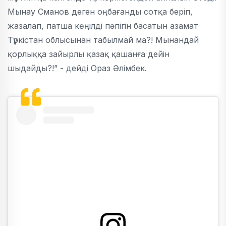
Мынау Сманов деген оңбағанды сотқа беріп,
жазалап, патша көңілді пәпігін басатын азамат
Түркістан облысынан табылмай ма?! Мынандай
қорлыққа зайырлы қазақ қашанға дейін
шыдайды?!” - дейді Ораз Әлімбек.