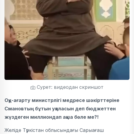
Сурет: видеодан скриншот
Оқу-ағарту министрлігі медресе шәкірттеріне
Смановтың бұтын уқаласын деп бюджеттен
жүздеген миллиондап ақша бөле ме?!
Желіде Түркістан облысындағы Сарыағаш