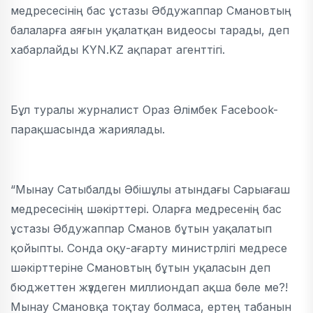
медресесінің бас ұстазы Әбдужаппар Смановтың
балаларға аяғын уқалатқан видеосы тарады, деп
хабарлайды KYN.KZ ақпарат агенттігі.
Бұл туралы журналист Ораз Әлімбек Facebook-
парақшасында жариялады.
“Мынау Сатыбалды Әбішұлы атындағы Сарыағаш
медресесінің шәкірттері. Оларға медресенің бас
ұстазы Әбдужаппар Сманов бұтын уақалатып
қойыпты. Сонда оқу-ағарту министрлігі медресе
шәкірттеріне Смановтың бұтын уқаласын деп
бюджеттен жүздеген миллиондап ақша бөле ме?!
Мынау Смановқа тоқтау болмаса, ертең табанын