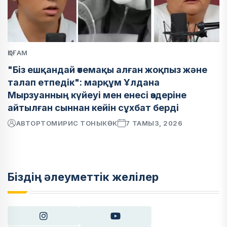
ҚОҒАМ
"Біз ешқандай өтемақы алған жоқпыз және
талап етпедік": марқұм Ұлдана
Мырзуанның күйеуі мен енесі өздеріне
айтылған сыннан кейін сұхбат берді
АВТОР
ТОМИРИС ТОНЫКӨК
7 ТАМЫЗ, 2026
Біздің әлеуметтік желілер