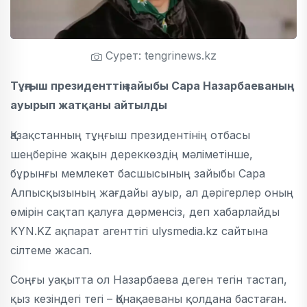
Сурет: tengrinews.kz
Тұңғыш президенттің зайыбы Сара Назарбаеваның
ауырып жатқаны айтылды
Қазақстанның тұңғыш президентінің отбасы
шеңберіне жақын дереккөздің мәліметінше,
бұрынғы мемлекет басшысының зайыбы Сара
Алпысқызының жағдайы ауыр, ал дәрігерлер оның
өмірін сақтап қалуға дәрменсіз, деп хабарлайды
KYN.KZ ақпарат агенттігі ulysmedia.kz сайтына
сілтеме жасап.
Соңғы уақытта ол Назарбаева деген тегін тастап,
қыз кезіндегі тегі – Қонақаеваны қолдана бастаған.