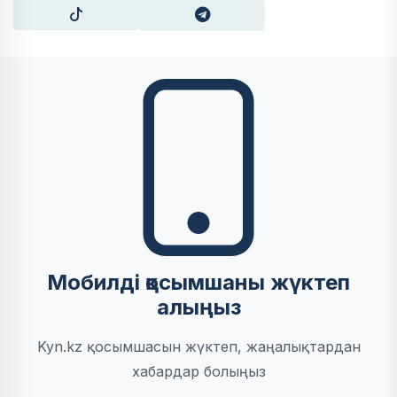
Мобилді қосымшаны жүктеп
алыңыз
Kyn.kz қосымшасын жүктеп, жаңалықтардан
хабардар болыңыз