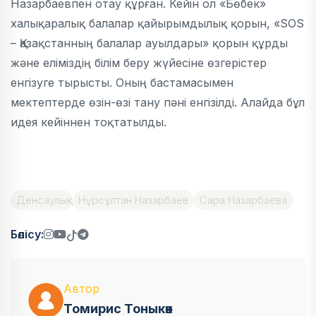
Назарбаевпен отау құрған. Кейін ол «Бөбек»
халықаралық балалар қайырымдылық қорын, «SOS
– Қазақстанның балалар ауылдары» қорын құрды
және еліміздің білім беру жүйесіне өзгерістер
енгізуге тырысты. Оның бастамасымен
мектептерде өзін-өзі тану пәні енгізілді. Алайда бұл
идея кейіннен тоқтатылды.
Денсаулық
Нұрсұлтан Назарбаев
Сара Назарбаева
Бөлісу:
Автор
Томирис Тоныкөк