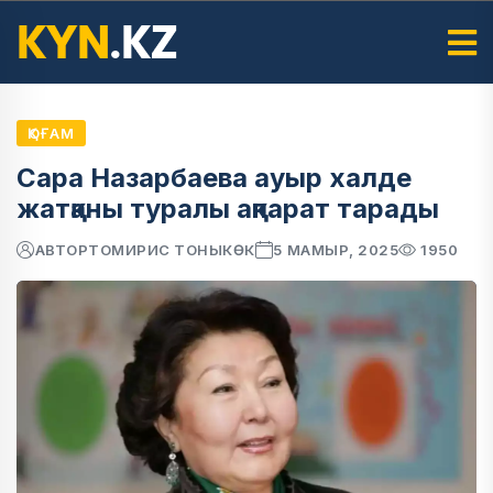
ҚОҒАМ
Сара Назарбаева ауыр халде
жатқаны туралы ақпарат тарады
АВТОР
ТОМИРИС ТОНЫКӨК
5 МАМЫР, 2025
1950