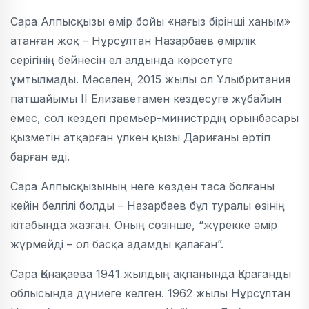
Сара Алпысқызы өмір бойы «нағыз бірінші ханым»
атанған жоқ – Нұрсұлтан Назарбаев өмірлік
серігінің бейнесін ел алдында көрсетуге
ұмтылмады. Мәселен, 2015 жылы ол Ұлыбритания
патшайымы ІІ Елизаветамен кездесуге жұбайын
емес, сол кездегі премьер-министрдің орынбасары
қызметін атқарған үлкен қызы Дариғаны ертіп
барған еді.
Сара Алпысқызының неге көзден таса болғаны
кейін белгілі болды – Назарбаев бұл туралы өзінің
кітабында жазған. Оның сөзінше, “жүрекке әмір
жүрмейді – ол басқа адамды қалаған”.
Сара Қонақаева 1941 жылдың ақпанында Қарағанды
облысында дүниеге келген. 1962 жылы Нұрсұлтан