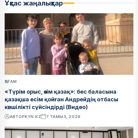
Ұқсас жаңалықтар
ҚОҒАМ
«Түрім орыс, өзім қазақ»: бес баласына
қазақша есім қойған Андрейдің отбасы
көпшілікті сүйсіндірді (Видео)
АВТОР
KYN.KZ
7 ТАМЫЗ, 2026