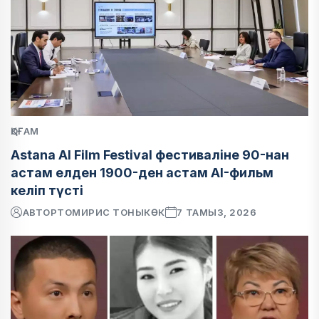
ҚОҒАМ
Astana AI Film Festival фестиваліне 90-нан
астам елден 1900-ден астам AI-фильм
келіп түсті
АВТОР
ТОМИРИС ТОНЫКӨК
7 ТАМЫЗ, 2026