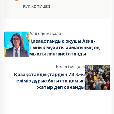
Kyn.kz тілшісі
Алдыңғы мақала
Қазақстандық оқушы Азия-
Тынық мұхиты аймағының ең
мықты лингвисі атанды
Келесі мақала
Қазақстандықтардың 73%-ы
еліміз дұрыс бағытта дамып
жатыр деп санайды