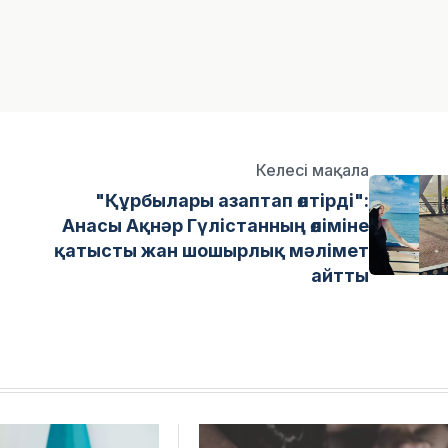
Келесі мақала
"Құрбылары азаптап өлтірді":
Анасы Ақнәр Гүлістанның өліміне
қатысты жан шошырлық мәлімет
айтты