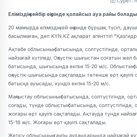
Сурет: n
Еліміздің кейбір өңірінде қолайсыз ауа райы болады
20 мамырда еліміздің кей өңірінде бұршақ түсіп, дау
басылмаған, деп KYN.KZ ақпарат агенттігі "Қазгидр
Ақтөбе облысының батысында, солтүстігінде, орталы
найзағай күтіледі. Оңтүстік-шығыстан соғатын жел б
батысында, шығысында екпіні 15-20 м/с. Облыстың ба
оңтүстік-шығысында сақталады төтенше өрт қауіпі 
батысқа ауысады, күндіз екпіні 15-20 м/с.
Маңғыстау облысының батысында, солтүстігінде, орт
соғады, түнде облыстың батысында, солтүстігінде, 
жоғары өрт қауіпі сақталады. Ақтауда түнде найзаға
15-18 м/с. Жоғары өрт қауіпі сақталады.
Жетісу облысының таулы аудандарында найзағай күт