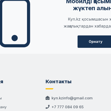
Мобилді қосы
жүктеп алы
Kyn.kz қосымшасын 
жаңалықтардан хабарда
Орнату
я
Контакты
ы
kyn.kzinfo@gmail.com
дану
+7 777 084 09 65