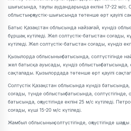
шығысында, таулы аудандарында екпіні 17-22 м/с. О
облыстың оңтүстік-шығысында төтенше өрт қауіпі са
Батыс Қазақстан облысында найзағай, күндіз облыс
бұршақ күтіледі. Жел солтүстік-батыстан соғады, кү
күтіледі. Жел солтүстік-батыстан соғады, күндіз екпі
Қызылорда облысының батысында, солтүстігінде най
жел батысқа ауысады, күндіз облыстың батысында, со
сақталады. Қызылордада төтенше өрт қауіпі сақта
Солтүстік Қазақстан облысында күндіз батысында, с
соғады, түнде облыстың батысында, солтүстігінде, оңт
батысында, оңтүстігінде екпіні 25 м/с күтіледі. Петр
соғады, күші 15-20 м/с күтіледі.
Жамбыл облысының солтүстігінде, оңтүстігінде шаңды