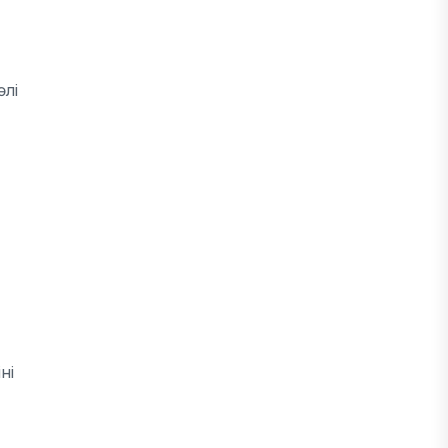
әлі
ні