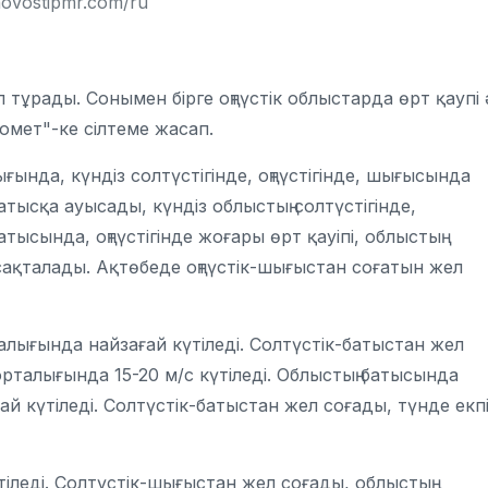
ovostipmr.com/ru
ыл тұрады. Сонымен бірге оңтүстік облыстарда өрт қаупі 
омет"-ке сілтеме жасап.
ғында, күндіз солтүстігінде, оңтүстігінде, шығысында
атысқа ауысады, күндіз облыстың солтүстігінде,
тысында, оңтүстігінде жоғары өрт қауіпі, облыстың
сақталады. Ақтөбеде оңтүстік-шығыстан соғатын жел
алығында найзағай күтіледі. Солтүстік-батыстан жел
орталығында 15-20 м/с күтіледі. Облыстың батысында
й күтіледі. Солтүстік-батыстан жел соғады, түнде екпі
іледі. Солтүстік-шығыстан жел соғады, облыстың