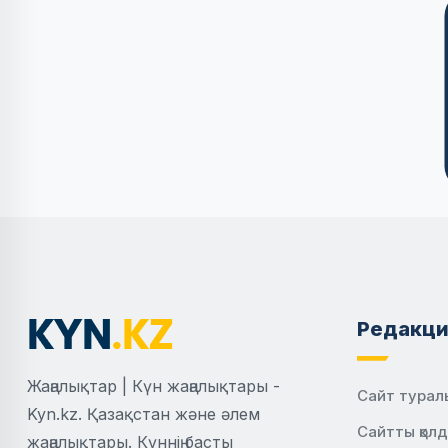
Редакци
Жаңалықтар | Күн жаңалықтары -
Сайт турал
Kyn.kz. Қазақстан және әлем
Сайтты қол
жаңалықтары. Күннің басты