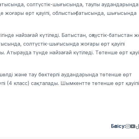
-батысында, солтүстік-шығысында, таулы аудандарында
гінде жоғары өрт қауіпі, облыстың батысында, шығысында
гінде найзағай күтіледі. Батыстан, оңтүстік-батыстан ж
батысында, солтүстік-шығысында жоғары өрт қауіпі
ды. Атырауда түнде найзағай күтіледі. Төтенше өрт қауі
 шөлді және тау бөктерлі аудандарында төтенше өрт
қаупі (4 класс) сақталады. Шымкентте төтенше өрт қауіпі
Бөлісу: