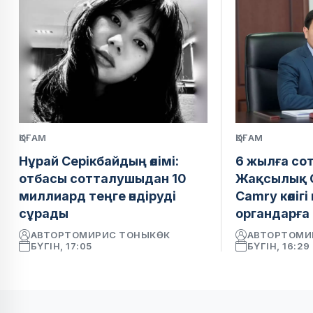
ҚОҒАМ
ҚОҒАМ
Нұрай Серікбайдың өлімі:
6 жылға со
отбасы сотталушыдан 10
Жақсылық 
миллиард теңге өндіруді
Camry көліг
сұрады
органдарға 
АВТОР
ТОМИРИС ТОНЫКӨК
АВТОР
ТОМИ
БҮГІН, 17:05
БҮГІН, 16:29