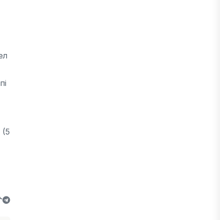
ел
пі
 (5