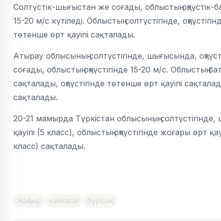
Солтүстік-шығыстан же соғады, облыстың оңтүстік
15-20 м/с күтіледі. Облыстың солтүстігінде, оңтүсті
төтенше өрт қауіпі сақталады.
Атырау облысының солтүстігінде, шығысында, оңтүсті
соғады, облыстың оңтүстігінде 15-20 м/с. Облыстың 
сақталады, оңтүстігінде төтенше өрт қауіпі сақтала
сақталады.
20-21 мамырда Түркістан облысының солтүстігінде,
қауіпі (5 класс), облыстың оңтүстігінде жоғары өрт 
класс) сақталады.
Жаңбыр
найзағай
бұршақ