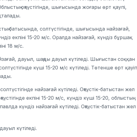
блыстың оңтүстігінде, шығысында жоғары өрт қаупі,
қталады.
тың батысында, солтүстігінде, шығысында найзағай,
ндіз екпіні 15-20 м/с. Оралда найзағай, күндіз бұршақ
ні 18 м/с.
зағай, дауыл, шаңды дауыл күтіледі. Шығыстан соққан
лтүстігінде күші 15-20 м/с күтіледі. Төтенше өрт қауіп
лады.
олтүстігінде найзағай күтіледі. Оңтүстік-батыстан жел
үстігінде екпіні 15-20 м/с, күндіз күші 15-20, облыстың
опавлда күндіз найзағай күтіледі. Оңтүстік-батыстан жел
 дауыл күтіледі.