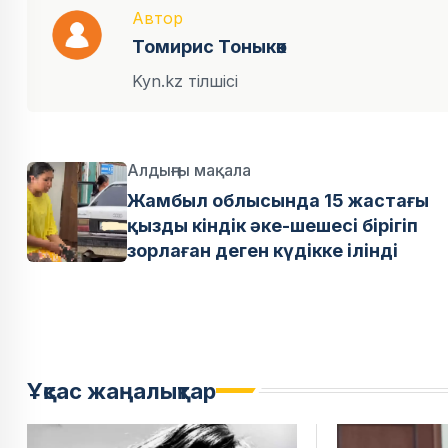
Автор
Томирис Тоныкөк
Kyn.kz тілшісі
Алдыңғы мақала
Жамбыл облысында 15 жастағы
қызды кіндік әке-шешесі бірігіп
зорлаған деген күдікке ілінді
Ұқсас жаңалықтар