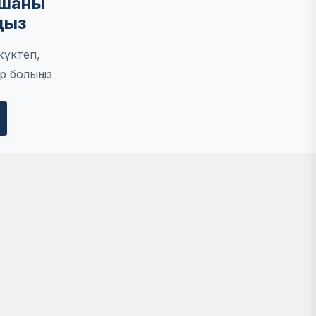
мшаны
ңыз
жүктеп,
р болыңыз