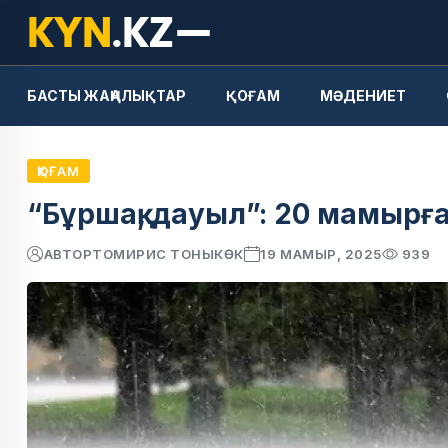
БАСТЫ ЖАҢАЛЫҚТАР
ҚОҒАМ
МӘДЕНИЕТ
ҚОҒАМ
“Бұршақ, дауыл”: 20 мамырғ
АВТОР
ТОМИРИС ТОНЫКӨК
19 МАМЫР, 2025
939