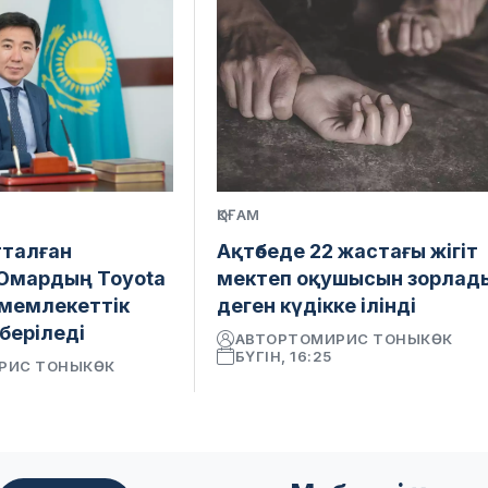
ҚОҒАМ
тталған
Ақтөбеде 22 жастағы жігіт
Омардың Toyota
мектеп оқушысын зорлад
і мемлекеттік
деген күдікке ілінді
беріледі
АВТОР
ТОМИРИС ТОНЫКӨК
БҮГІН, 16:25
РИС ТОНЫКӨК