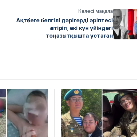
Келесі мақала
Ақтөбеге белгілі дәрігерді әріптесі
өлтіріп, екі күн үйіндегі
тоңазытқышта ұстаған