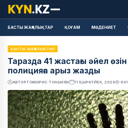
БАСТЫ ЖАҢАЛЫҚТАР
ҚОҒАМ
МӘДЕНИЕТ
БАСТЫ ЖАҢАЛЫҚТАР
Таразда 41 жастағы әйел өзін
полицияға арыз жазды
АВТОР
ТОМИРИС ТОНЫКӨК
11 ҚЫРКҮЙЕК, 2025
641