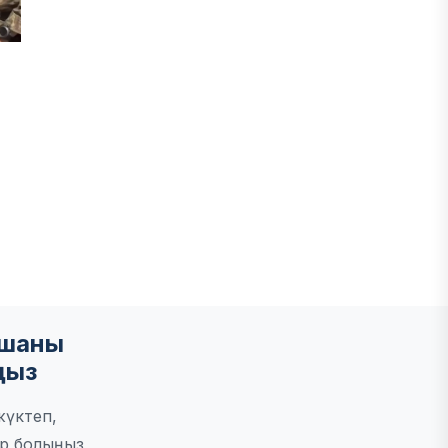
ы
мшаны
ңыз
жүктеп,
р болыңыз