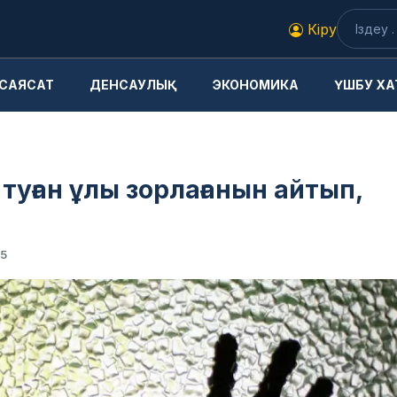
Кіру
САЯСАТ
ДЕНСАУЛЫҚ
ЭКОНОМИКА
ҮШБУ ХА
 туған ұлы зорлағанын айтып,
5