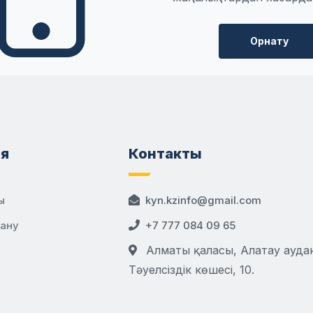
Орнату
я
Контакты
ы
kyn.kzinfo@gmail.com
дану
+7 777 084 09 65
Алматы қаласы, Алатау аудан
Тәуелсіздік көшесі, 10.