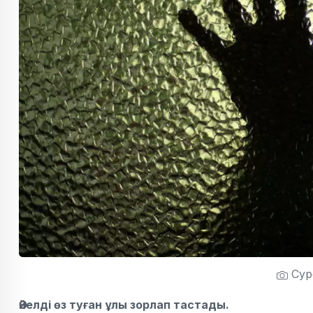
Суре
Әйелді өз туған ұлы зорлап тастады.