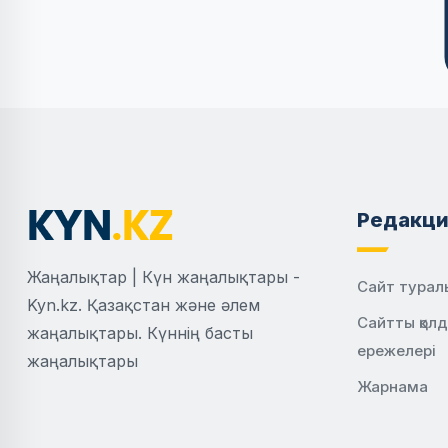
Редакци
Жаңалықтар | Күн жаңалықтары -
Сайт турал
Kyn.kz. Қазақстан және әлем
Сайтты қол
жаңалықтары. Күннің басты
ережелері
жаңалықтары
Жарнама