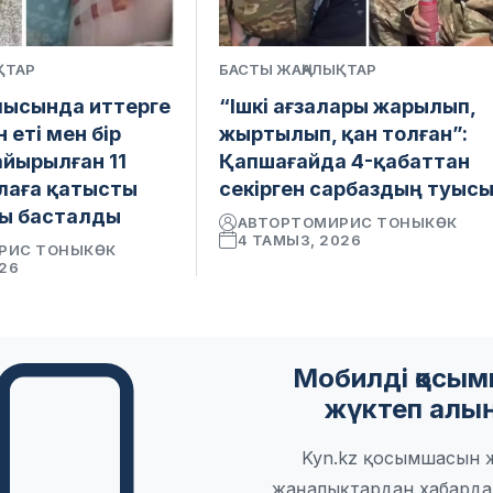
ҚТАР
БАСТЫ ЖАҢАЛЫҚТАР
ысында иттерге
“Ішкі ағзалары жарылып,
 еті мен бір
жыртылып, қан толған”:
айырылған 11
Қапшағайда 4-қабаттан
лаға қатысты
секірген сарбаздың туыс
ы басталды
АВТОР
ТОМИРИС ТОНЫКӨК
4 ТАМЫЗ, 2026
РИС ТОНЫКӨК
026
Мобилді қосы
жүктеп алы
Kyn.kz қосымшасын 
жаңалықтардан хабарда