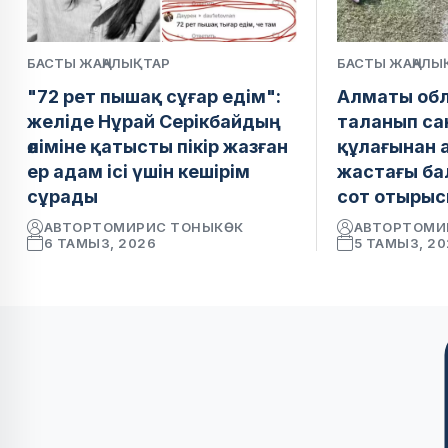
БАСТЫ ЖАҢАЛЫҚТАР
БАСТЫ ЖАҢАЛЫ
"72 рет пышақ сұғар едім":
Алматы обл
желіде Нұрай Серікбайдың
таланып сан
өліміне қатысты пікір жазған
құлағынан 
ер адам ісі үшін кешірім
жастағы ба
сұрады
сот отырыс
АВТОР
ТОМИРИС ТОНЫКӨК
АВТОР
ТОМИ
6 ТАМЫЗ, 2026
5 ТАМЫЗ, 2