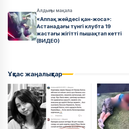
Алдыңғы мақала
«Аппақ жейдесі қан-жоса»:
Астанадағы түнгі клубта 19
жастағы жігітті пышақтап кетті
(ВИДЕО)
Ұқсас жаңалықтар