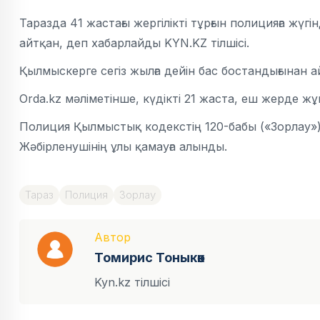
Таразда 41 жастағы жергілікті тұрғын полицияға жүг
айтқан, деп хабарлайды KYN.KZ тілшісі.
Қылмыскерге сегіз жылға дейін бас бостандығынан 
Orda.kz мәліметінше, күдікті 21 жаста, еш жерде жұ
Полиция Қылмыстық кодекстің 120-бабы («Зорлау»)
Жәбірленушінің ұлы қамауға алынды.
Тараз
Полиция
Зорлау
Автор
Томирис Тоныкөк
Kyn.kz тілшісі