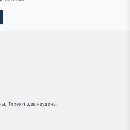
ы, Теректі шағынауданы,