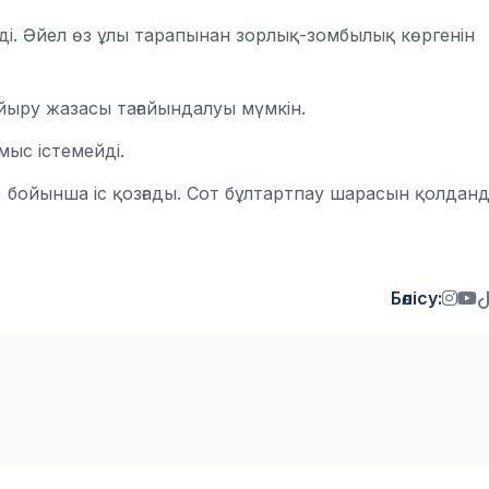
інді. Әйел өз ұлы тарапынан зорлық-зомбылық көргенін
айыру жазасы тағайындалуы мүмкін.
мыс істемейді.
 бойынша іс қозғады. Сот бұлтартпау шарасын қолданд
Бөлісу: