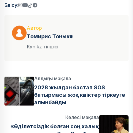
Бөлісу:
Автор
Томирис Тоныкөк
Kyn.kz тілшісі
Алдыңғы мақала
2028 жылдан бастап SOS
батырмасы жоқ көліктер тіркеуге
алынбайды
Келесі мақала
«Әділетсіздік болған соң халық