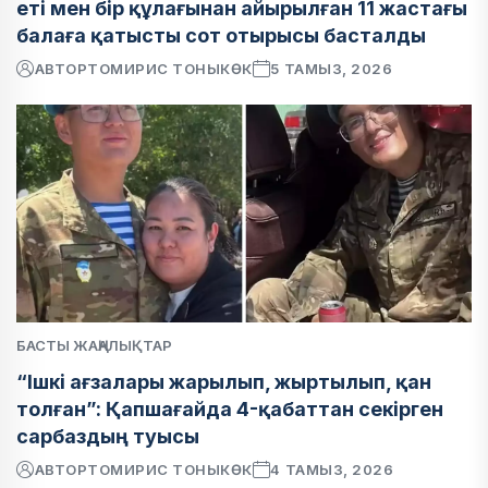
еті мен бір құлағынан айырылған 11 жастағы
балаға қатысты сот отырысы басталды
АВТОР
ТОМИРИС ТОНЫКӨК
5 ТАМЫЗ, 2026
БАСТЫ ЖАҢАЛЫҚТАР
“Ішкі ағзалары жарылып, жыртылып, қан
толған”: Қапшағайда 4-қабаттан секірген
сарбаздың туысы
АВТОР
ТОМИРИС ТОНЫКӨК
4 ТАМЫЗ, 2026