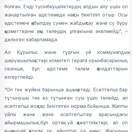
болған. Енді түсінбеушіліктердің алдын алу үшін ол
жаңартылған әдістемеде нақты бекітіліп отыр. Осы
әдістемені қабылдау сумен жабдықтау және су бұру
қызметтеріне ақы төлеудің ұлғаюына әкелмейді”, –
делінген хабарламада.
Ал Құрылыс және тұрғын үй коммуналдық
шаруашылық істері комитеті төраға орынбасарының
сөзінше, бұл әдістеме төлем қағидаттарын
өзгертпейді.
“Ол тек жүйені барынша ашық етеді. Есептегіші бар
тұтынушы тек өз тұтынған суы үшін төлейді, ал
есептегіші жоқтар бекітілген норма бойынша. Жалпы
үйлік және жеке есептегіштер арасындағы
айырмашылық бұл ортақ үй қажеттіліктері, ал ол
ешқандай қателік те, айыппұл да емес. Жасырын