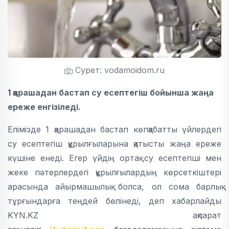
Сурет: vodamoidom.ru
1 қарашадан бастап су есептегіш бойынша жаңа
ереже енгізіледі.
Елімізде 1 қарашадан бастап көпқабатты үйлердегі
су есептегіш құрылғыларына қатысты жаңа ереже
күшіне енеді. Егер үйдің ортақ су есептегіші мен
жеке пәтерлердегі құрылғылардың көрсеткіштері
арасында айырмашылық болса, ол сома барлық
тұрғындарға теңдей бөлінеді, деп хабарлайды
KYN.KZ ақпарат