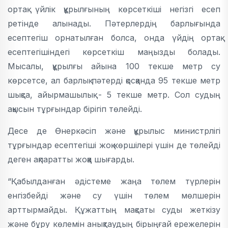
ортақ үйлік құрылғының көрсеткіші негізгі есеп
ретінде алынады. Пәтерлердің барлығында
есептегіш орнатылған болса, онда үйдің ортақ
есептегішіндегі көрсеткіш маңызды болады.
Мысалы, құрылғы айына 100 текше метр су
көрсетсе, ал барлық пәтерді қосқанда 95 текше метр
шықса, айырмашылық - 5 текше метр. Сол судың
ақысын тұрғындар бірігіп төлейді.
Десе де Өнеркәсіп және құрылыс министрлігі
тұрғындар есептегіші жоқ көршілері үшін де төлейді
деген ақпаратты жоққа шығарды.
“Қабылданған әдістеме жаңа төлем түрлерін
енгізбейді және су үшін төлем мөлшерін
арттырмайды. Құжаттың мақсаты суды жеткізу
және бұру көлемін анықтаудың бірыңғай ережелерін