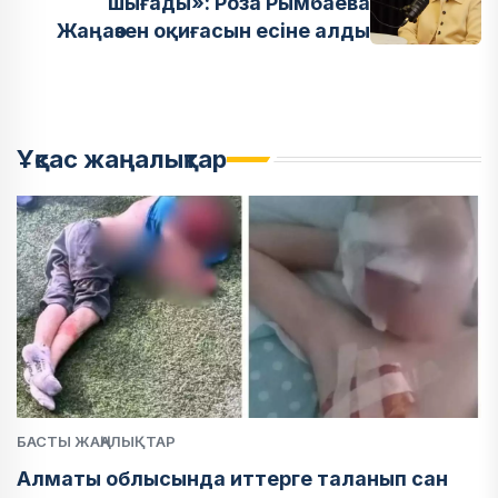
шығады»: Роза Рымбаева
Жаңаөзен оқиғасын есіне алды
Ұқсас жаңалықтар
БАСТЫ ЖАҢАЛЫҚТАР
Алматы облысында иттерге таланып сан