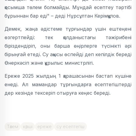
қосымша төлем болмайды. Мұндай есептеу тәртібі
бұрыннан бар еді" – деді Нұрсұлтан Керімқұлов.
Демек, жаңа әдістеме тұрғындар үшін ештеңені
өзгертпейді: тек қолданыстағы тәжірибені
біріздендіріп, оны барша өңірлерге түсінікті әрі
бірыңғай етеді. Су ақысы өспейді деп кепілдік береді
Өнеркәсіп және құрылыс министрлігі.
Ереже 2025 жылдың 1 қарашасынан бастап күшіне
енеді. Ал мамандар тұрғындарға есептегіштерді
дер кезінде тексеріп отыруға кеңес береді.
Төлем
көрші
ереже
су есептегіш