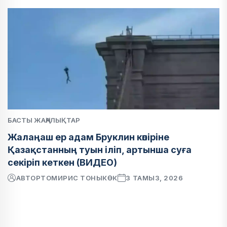
БАСТЫ ЖАҢАЛЫҚТАР
Жалаңаш ер адам Бруклин көпіріне
Қазақстанның туын іліп, артынша суға
секіріп кеткен (ВИДЕО)
АВТОР
ТОМИРИС ТОНЫКӨК
3 ТАМЫЗ, 2026