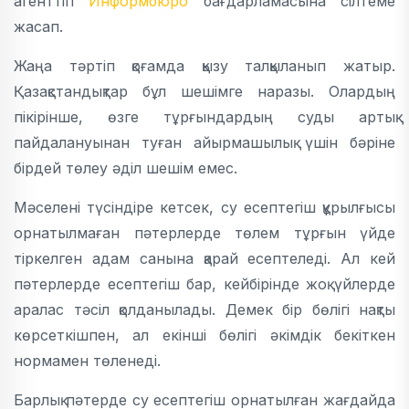
агенттігі
Информбюро
бағдарламасына сілтеме
жасап.
Жаңа тәртіп қоғамда қызу талқыланып жатыр.
Қазақстандықтар бұл шешімге наразы. Олардың
пікірінше, өзге тұрғындардың суды артық
пайдалануынан туған айырмашылық үшін бәріне
бірдей төлеу әділ шешім емес.
Мәселені түсіндіре кетсек, су есептегіш құрылғысы
орнатылмаған пәтерлерде төлем тұрғын үйде
тіркелген адам санына қарай есептеледі. Ал кей
пәтерлерде есептегіш бар, кейбірінде жоқ үйлерде
аралас тәсіл қолданылады. Демек бір бөлігі нақты
көрсеткішпен, ал екінші бөлігі әкімдік бекіткен
нормамен төленеді.
Барлық пәтерде су есептегіш орнатылған жағдайда