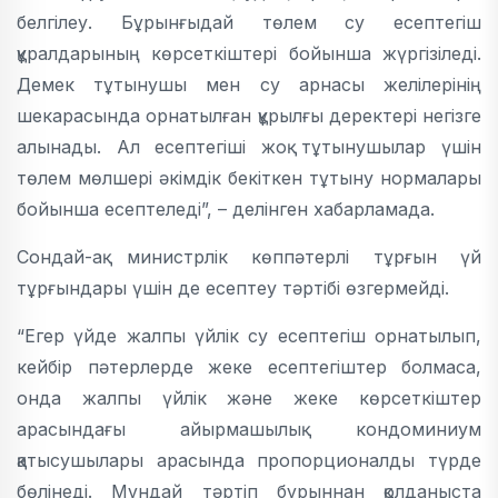
белгілеу. Бұрынғыдай төлем су есептегіш
құралдарының көрсеткіштері бойынша жүргізіледі.
Демек тұтынушы мен су арнасы желілерінің
шекарасында орнатылған құрылғы деректері негізге
алынады. Ал есептегіші жоқ тұтынушылар үшін
төлем мөлшері әкімдік бекіткен тұтыну нормалары
бойынша есептеледі”, – делінген хабарламада.
Сондай-ақ министрлік көппәтерлі тұрғын үй
тұрғындары үшін де есептеу тәртібі өзгермейді.
“Егер үйде жалпы үйлік су есептегіш орнатылып,
кейбір пәтерлерде жеке есептегіштер болмаса,
онда жалпы үйлік және жеке көрсеткіштер
арасындағы айырмашылық кондоминиум
қатысушылары арасында пропорционалды түрде
бөлінеді. Мұндай тәртіп бұрыннан қолданыста