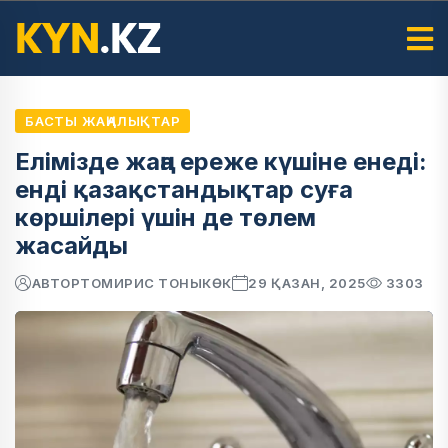
БАСТЫ ЖАҢАЛЫҚТАР
Елімізде жаңа ереже күшіне енеді:
енді қазақстандықтар суға
көршілері үшін де төлем
жасайды
АВТОР
ТОМИРИС ТОНЫКӨК
29 ҚАЗАН, 2025
3303