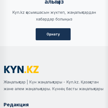
алыңыз
Kyn.kz қосымшасын жүктеп, жаңалықтардан
хабардар болыңыз
Орнату
Жаңалықтар | Күн жаңалықтары - Kyn.kz. Қазақстан
және әлем жаңалықтары. Күннің басты жаңалықтары
Редакция