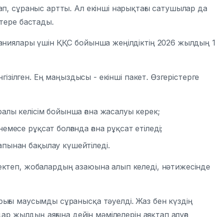
п, сұраныс артты. Ал екінші нарықтағы сатушылар да
тере бастады.
аниялары үшін ҚҚС бойынша жеңілдіктің 2026 жылдың 1
гізілген. Ең маңыздысы - екінші пакет. Өзгерістерге
алы келісім бойынша ғана жасалуы керек;
месе рұқсат болғанда ғана рұқсат етіледі;
апынан бақылау күшейтіледі.
ектеп, жобалардың азаюына алып келеді, нәтижесінде
ығы маусымды сұранысқа тәуелді. Жаз бен күздің
дар жылдың аяғына дейін мәмілелерін аяқтап алуға