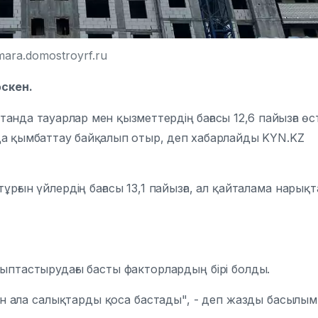
ara.domostroyrf.ru
өскен.
да тауарлар мен қызметтердің бағасы 12,6 пайызға өст
а қымбаттау байқалып отыр, деп хабарлайды
KYN.KZ
рғын үйлердің бағасы 13,1 пайызға, ал қайталама нарықт
алыптастырудағы басты факторлардың бірі болды.
 ала салықтарды қоса бастады", - деп жазды басылым