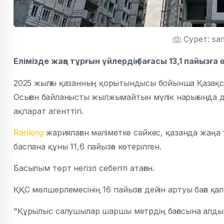
Сурет: sam
Елімізде жаңа тұрғын үйлердің бағасы 13,1 пайызға 
2025 жылғы қазанның қорытындысы бойынша Қазақстан
Осыған байланысты жылжымайтын мүлік нарығында д
ақпарат агенттігі.
Ranking
жариялаған мәліметке сәйкес, қазанда жаңа тұ
баспана құны 11,6 пайызға көтерілген.
Басылым төрт негізгі себепті атаған.
ҚҚС мөлшерлемесінің 16 пайызға дейін артуы баға қ
"Құрылыс салушылар шаршы метрдің бағасына алдын