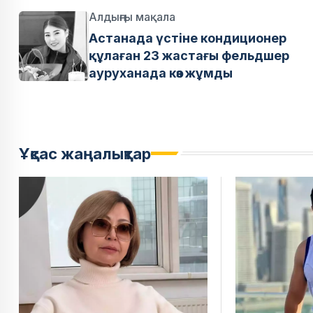
Алдыңғы мақала
Астанада үстіне кондиционер
құлаған 23 жастағы фельдшер
ауруханада көз жұмды
Ұқсас жаңалықтар