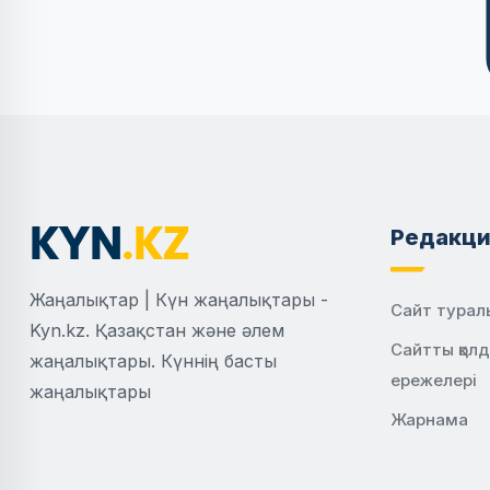
Редакци
Жаңалықтар | Күн жаңалықтары -
Сайт турал
Kyn.kz. Қазақстан және әлем
Сайтты қол
жаңалықтары. Күннің басты
ережелері
жаңалықтары
Жарнама