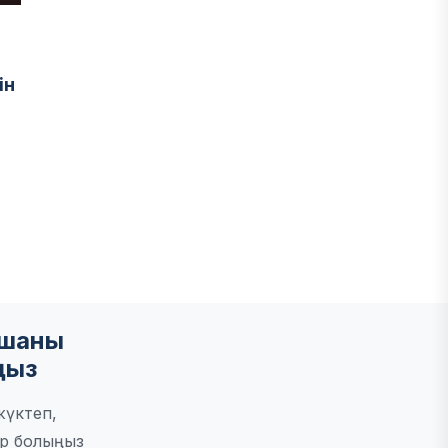
ін
мшаны
ңыз
жүктеп,
р болыңыз