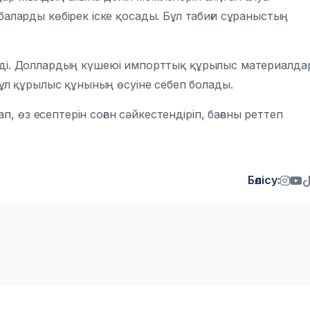
ларды көбірек іске қосады. Бұл табиғи сұраныстың
 етеді. Доллардың күшеюі импорттық құрылыс материалд
ұл құрылыс құнының өсуіне себеп болады.
, өз есептерін соған сәйкестендіріп, бағаны реттеп
Бөлісу: