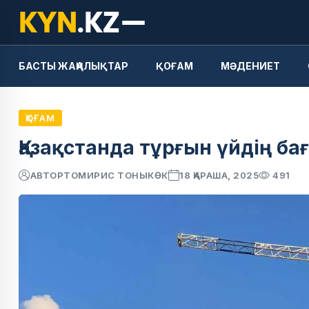
БАСТЫ ЖАҢАЛЫҚТАР
ҚОҒАМ
МӘДЕНИЕТ
ҚОҒАМ
Қазақстанда тұрғын үйдің б
АВТОР
ТОМИРИС ТОНЫКӨК
18 ҚАРАША, 2025
491