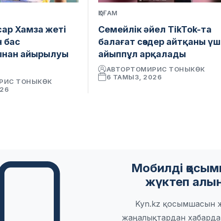
ҚОҒАМ
сар Хамза жеті
Семейлік әйел TikTok-та
н бас
балағат сөздер айтқаны үш
ынан айырылуы
айыппұл арқалады
АВТОР
ТОМИРИС ТОНЫКӨК
6 ТАМЫЗ, 2026
РИС ТОНЫКӨК
026
Мобилді қосы
жүктеп алы
Kyn.kz қосымшасын 
жаңалықтардан хабарда