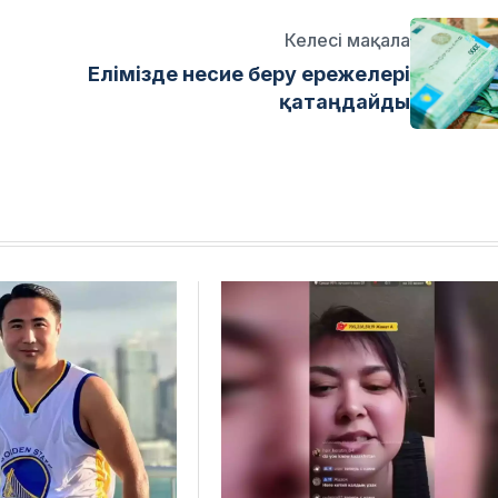
Келесі мақала
Елімізде несие беру ережелері
қатаңдайды