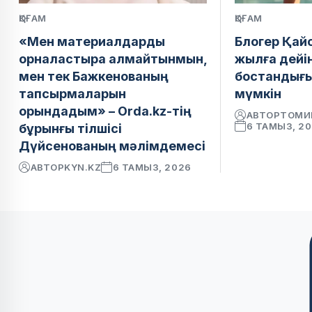
ҚОҒАМ
ҚОҒАМ
«Мен материалдарды
Блогер Қай
орналастыра алмайтынмын,
жылға дейі
мен тек Бажкенованың
бостандығ
тапсырмаларын
мүмкін
орындадым» – Orda.kz-тің
АВТОР
ТОМИ
6 ТАМЫЗ, 2
бұрынғы тілшісі
Дүйсенованың мәлімдемесі
АВТОР
KYN.KZ
6 ТАМЫЗ, 2026