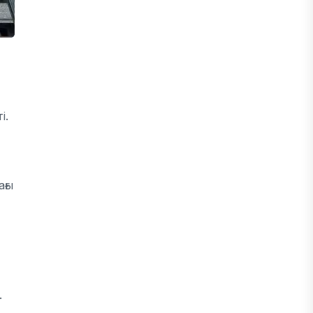
і.
ағы
.