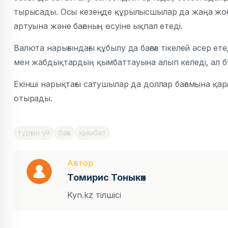
тырысады. Осы кезеңде құрылысшылар да жаңа жоба
артуына және бағаның өсуіне ықпал етеді.
Валюта нарығындағы құбылу да бағаға тікелей әсер
мен жабдықтардың қымбаттауына алып келеді, ал б
Екінші нарықтағы сатушылар да доллар бағамына қарап
отырады.
тұрғын үй
баға
қымбат
Автор
Томирис Тоныкөк
Kyn.kz тілшісі