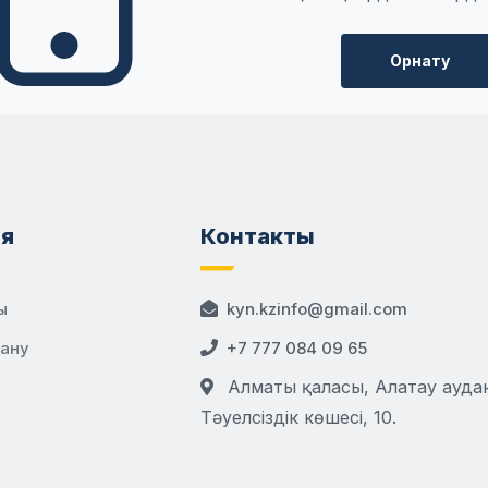
Орнату
я
Контакты
ы
kyn.kzinfo@gmail.com
дану
+7 777 084 09 65
Алматы қаласы, Алатау аудан
Тәуелсіздік көшесі, 10.