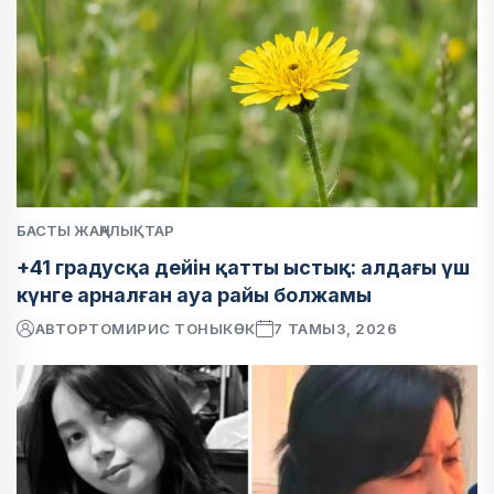
БАСТЫ ЖАҢАЛЫҚТАР
+41 градусқа дейін қатты ыстық: алдағы үш
күнге арналған ауа райы болжамы
АВТОР
ТОМИРИС ТОНЫКӨК
7 ТАМЫЗ, 2026