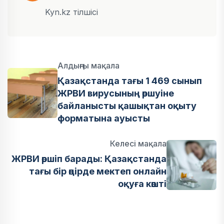
Kyn.kz тілшісі
Алдыңғы мақала
Қазақстанда тағы 1 469 сынып
ЖРВИ вирусының өршуіне
байланысты қашықтан оқыту
форматына ауысты
Келесі мақала
ЖРВИ өршіп барады: Қазақстанда
тағы бір өңірде мектеп онлайн
оқуға көшті