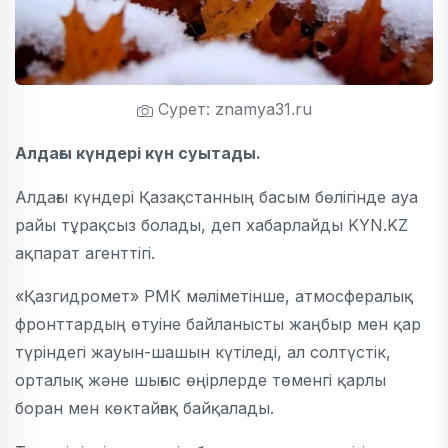
Сурет: znamya31.ru
Алдағы күндері күн суытады.
Алдағы күндері Қазақстанның басым бөлігінде ауа
райы тұрақсыз болады, деп хабарлайды KYN.KZ
ақпарат агенттігі.
«Қазгидромет» РМК мәліметінше, атмосфералық
фронттардың өтуіне байланысты жаңбыр мен қар
түріндегі жауын-шашын күтіледі, ал солтүстік,
орталық және шығыс өңірлерде төменгі қарлы
боран мен көктайғақ байқалады.