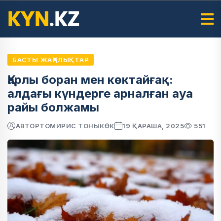
БАСТЫ ЖАҢАЛЫҚТАР
Қарлы боран мен көктайғақ:
алдағы күндерге арналған ауа
райы болжамы
АВТОР
ТОМИРИС ТОНЫКӨК
19 ҚАРАША, 2025
551