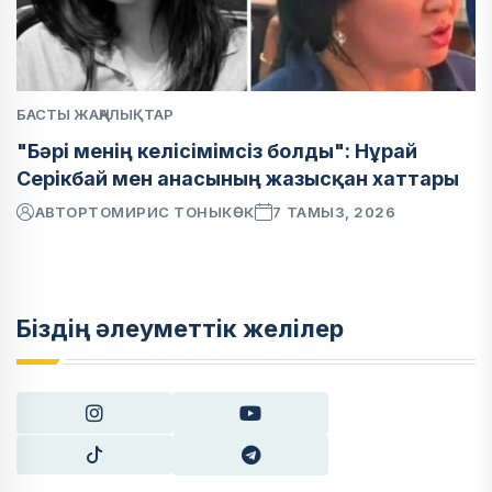
БАСТЫ ЖАҢАЛЫҚТАР
"Бәрі менің келісімімсіз болды": Нұрай
Серікбай мен анасының жазысқан хаттары
АВТОР
ТОМИРИС ТОНЫКӨК
7 ТАМЫЗ, 2026
Біздің әлеуметтік желілер