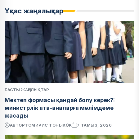
Ұқсас жаңалықтар
БАСТЫ ЖАҢАЛЫҚТАР
Мектеп формасы қандай болу керек?:
министрлік ата-аналарға мәлімдеме
жасады
АВТОР
ТОМИРИС ТОНЫКӨК
7 ТАМЫЗ, 2026