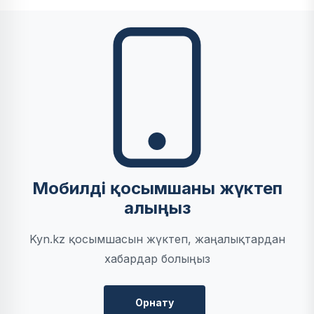
Мобилді қосымшаны жүктеп
алыңыз
Kyn.kz қосымшасын жүктеп, жаңалықтардан
хабардар болыңыз
Орнату