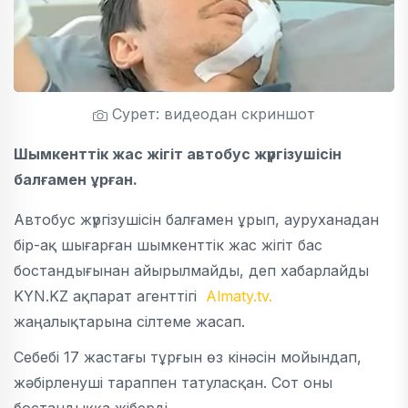
Сурет: видеодан скриншот
Шымкенттік жас жігіт автобус жүргізушісін
балғамен ұрған.
Автобус жүргізушісін балғамен ұрып, ауруханадан
бір-ақ шығарған шымкенттік жас жігіт бас
бостандығынан айырылмайды, деп хабарлайды
KYN.KZ ақпарат агенттігі
Almaty.tv.
жаңалықтарына сілтеме жасап.
Себебі 17 жастағы тұрғын өз кінәсін мойындап,
жәбірленуші тараппен татуласқан. Сот оны