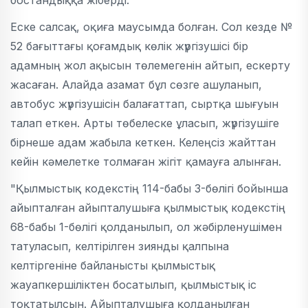
бостандыққа жіберді.
Еске салсақ, оқиға маусымда болған. Сол кезде №
52 бағыттағы қоғамдық көлік жүргізушісі бір
адамның жол ақысын төлемегенін айтып, ескерту
жасаған. Алайда азамат бұл сөзге ашуланып,
автобус жүргізушісін балағаттап, сыртқа шығуын
талап еткен. Арты төбелеске ұласып, жүргізушіге
бірнеше адам жабыла кеткен. Келеңсіз жайттан
кейін кәмелетке толмаған жігіт қамауға алынған.
"Қылмыстық кодекстің 114-бабы 3-бөлігі бойынша
айыпталған айыпталушыға қылмыстық кодекстің
68-бабы 1-бөлігі қолданылып, ол жәбірленушімен
татуласып, келтірілген зиянды қалпына
келтіргеніне байланысты қылмыстық
жауапкершіліктен босатылып, қылмыстық іс
тоқтатылсын. Айыпталушыға қолданылған