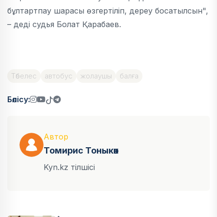
бұлтартпау шарасы өзгертіліп, дереу босатылсын",
– деді судья Болат Қарабаев.
Төбелес
автобус
жолаушы
балға
Бөлісу:
Автор
Томирис Тоныкөк
Kyn.kz тілшісі