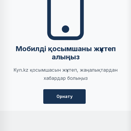
Мобилді қосымшаны жүктеп
алыңыз
Kyn.kz қосымшасын жүктеп, жаңалықтардан
хабардар болыңыз
Орнату