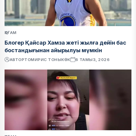
ҚОҒАМ
Блогер Қайсар Хамза жеті жылға дейін бас
бостандығынан айырылуы мүмкін
АВТОР
ТОМИРИС ТОНЫКӨК
6 ТАМЫЗ, 2026