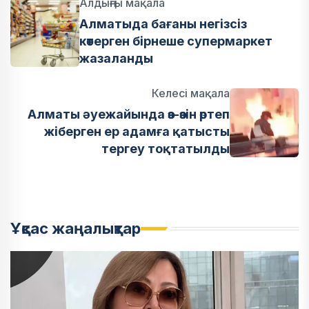
Алдыңғы мақала
Алматыда бағаны негізсіз
көтерген бірнеше супермаркет
жазаланды
Келесі мақала
Алматы әуежайында өз-өзін өртеп
жіберген ер адамға қатысты
тергеу тоқтатылды
Ұқсас жаңалықтар