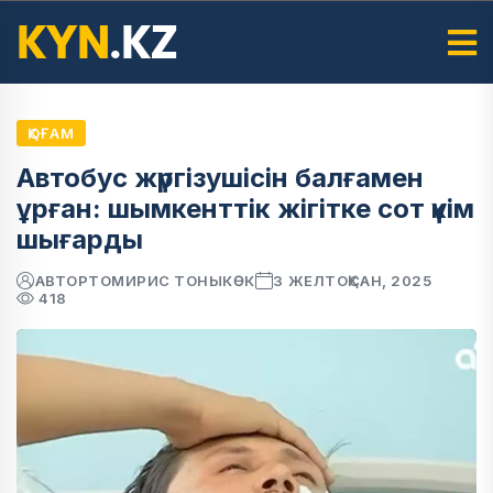
ҚОҒАМ
Автобус жүргізушісін балғамен
ұрған: шымкенттік жігітке сот үкім
шығарды
АВТОР
ТОМИРИС ТОНЫКӨК
3 ЖЕЛТОҚСАН, 2025
418