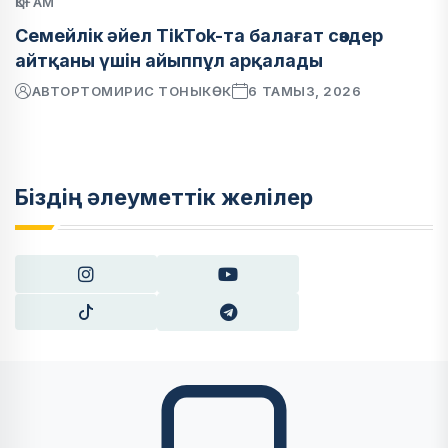
ҚОҒАМ
Семейлік әйел TikTok-та балағат сөздер
айтқаны үшін айыппұл арқалады
АВТОР
ТОМИРИС ТОНЫКӨК
6 ТАМЫЗ, 2026
Біздің әлеуметтік желілер