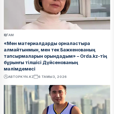
ҚОҒАМ
«Мен материалдарды орналастыра
алмайтынмын, мен тек Бажкенованың
тапсырмаларын орындадым» – Orda.kz-тің
бұрынғы тілшісі Дүйсенованың
мәлімдемесі
АВТОР
KYN.KZ
6 ТАМЫЗ, 2026