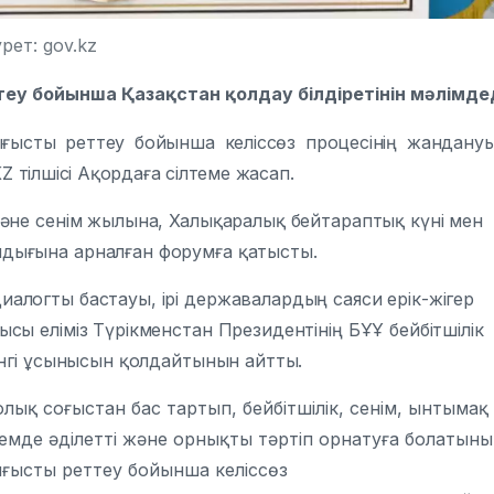
рет: gov.kz
у бойынша Қазақстан қолдау білдіретінін мәлімдед
ығысты реттеу бойынша келіссөз процесінің жандану
KZ
тілшісі Ақордаға сілтеме жасап.
әне сенім жылына, Халықаралық бейтараптық күні мен
дығына арналған форумға қатысты.
алогты бастауы, ірі державалардың саяси ерік-жігер
сы еліміз Түрікменстан Президентінің БҰҰ бейбітшілік
інгі ұсынысын қолдайтынын айтты.
дролық соғыстан бас тартып, бейбітшілік, сенім, ынтымақ
емде әділетті және орнықты тәртіп орнатуға болатыны
тығысты реттеу бойынша келіссөз