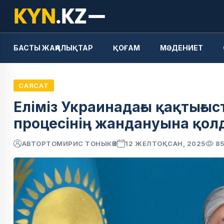
БАСТЫ ЖАҢАЛЫҚТАР
ҚОҒАМ
МӘДЕНИЕТ
САЯСАТ
Еліміз Украинадағы қақтығы
процесінің жандануына қолда
АВТОР
ТОМИРИС ТОНЫКӨК
12 ЖЕЛТОҚСАН, 2025
8