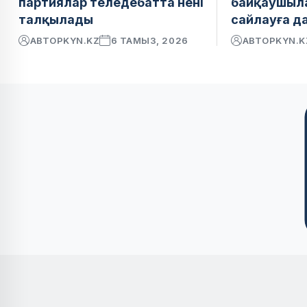
партиялар теледебатта нені
байқаушыл
талқылады
сайлауға д
АВТОР
KYN.KZ
6 ТАМЫЗ, 2026
АВТОР
KYN.K