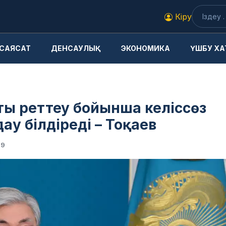
Кіру
САЯСАТ
ДЕНСАУЛЫҚ
ЭКОНОМИКА
ҮШБУ ХА
сты реттеу бойынша келіссөз
у білдіреді – Тоқаев
59