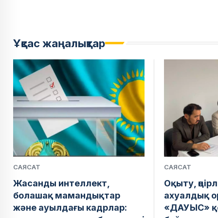
Ұқсас жаңалықтар
САЯСАТ
САЯСАТ
Жасанды интеллект,
Оқыту, өңір
болашақ мамандықтар
ахуалдық о
және ауылдағы кадрлар:
«ДАУЫС» қ