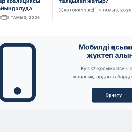
ар коалициясы
талқылап жатыр?
айындалуда
АВТОР
KYN.KZ
4 ТАМЫЗ, 2026
Z
5 ТАМЫЗ, 2026
Мобилді қосы
жүктеп алы
Kyn.kz қосымшасын 
жаңалықтардан хабарда
Орнату