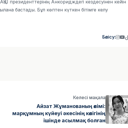
н АҚШ президенттерінің Анкоридждегі кездесуінен кейін
алқылана бастады.
Бұл көптен күткен бітімге келу
Бөлісу:
Келесі мақала
Айзат Жұманованың өлімі:
марқұмның күйеуі әкесінің көлігінің
ішінде асылмақ болған