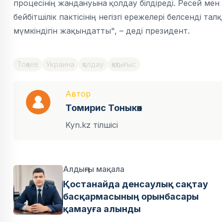
процесінің
жандануына
қолдау білдіреді. Ресей ме
бейбітшілік пактісінің негізгі ережелері белсенді т
мүмкіндігін жақындатты", – деді президент.
Тоқаев
Украина
қолдау
қақтығыс
Автор
Томирис Тоныкөк
Kyn.kz тілшісі
Алдыңғы мақала
Қостанайда денсаулық сақтау
басқармасының орынбасары
қамауға алынды