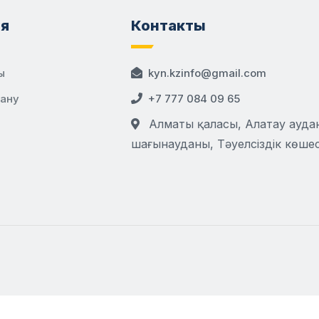
я
Контакты
ы
kyn.kzinfo@gmail.com
дану
+7 777 084 09 65
Алматы қаласы, Алатау аудан
шағынауданы, Тәуелсіздік көшесі