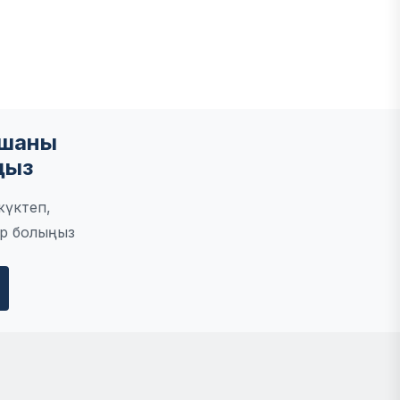
мшаны
ңыз
жүктеп,
р болыңыз