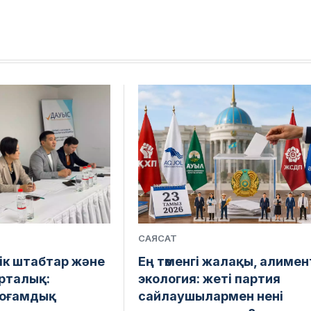
САЯСАТ
лік штабтар және
Ең төменгі жалақы, алимен
рталық:
экология: жеті партия
оғамдық
сайлаушылармен нені