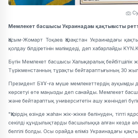
Су
Мемлекет басшысы Украинадағы қақтығысты ретте
Қасым-Жомарт Тоқаев Қазақстан Украинадағы қақт
қолдау білдіретінін мәлімдеді, деп хабарлайды
KYN.
Бүгін Мемлекет басшысы Халықаралық бейбітшілік ж
Түрікменстанның тұрақты бейтараптығының 30 жыл
Президент БҰҰ-ға мүше мемлекеттердің ауқымды ди
көрсетуі өте маңызды деп санайды. Мемлекет басшы
және бейтараптық университетін ашу жөніндегі бүг
"Қазірдің өзінде жаһан жік-жікке бөлінуден, тіпті я
секілді құндылықтарды басшылыққа алған кезде әл
белгілі болды. Осы орайда еліміз Украинадағы қақ