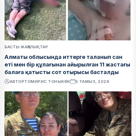
БАСТЫ ЖАҢАЛЫҚТАР
Алматы облысында иттерге таланып сан
еті мен бір құлағынан айырылған 11 жастағы
балаға қатысты сот отырысы басталды
АВТОР
ТОМИРИС ТОНЫКӨК
5 ТАМЫЗ, 2026