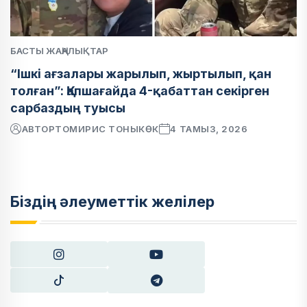
БАСТЫ ЖАҢАЛЫҚТАР
“Ішкі ағзалары жарылып, жыртылып, қан
толған”: Қапшағайда 4-қабаттан секірген
сарбаздың туысы
АВТОР
ТОМИРИС ТОНЫКӨК
4 ТАМЫЗ, 2026
Біздің әлеуметтік желілер