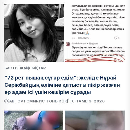
БАСТЫ ЖАҢАЛЫҚТАР
"72 рет пышақ сұғар едім": желіде Нұрай
Серікбайдың өліміне қатысты пікір жазған
ер адам ісі үшін кешірім сұрады
АВТОР
ТОМИРИС ТОНЫКӨК
6 ТАМЫЗ, 2026