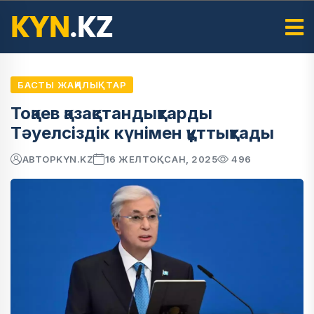
БАСТЫ ЖАҢАЛЫҚТАР
Тоқаев қазақстандықтарды
Тәуелсіздік күнімен құттықтады
АВТОР
KYN.KZ
16 ЖЕЛТОҚСАН, 2025
496