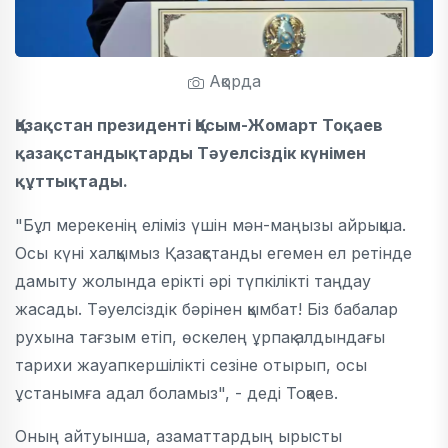
Ақорда
Қазақстан президенті Қасым-Жомарт Тоқаев
қазақстандықтарды Тәуелсіздік күнімен
құттықтады.
"Бұл мерекенің еліміз үшін мән-маңызы айрықша.
Осы күні халқымыз Қазақстанды егемен ел ретінде
дамыту жолында ерікті әрі түпкілікті таңдау
жасады. Тәуелсіздік бәрінен қымбат! Біз бабалар
рухына тағзым етіп, өскелең ұрпақ алдындағы
тарихи жауапкершілікті сезіне отырып, осы
ұстанымға адал боламыз", - деді Тоқаев.
Оның айтуынша, азаматтардың ырысты