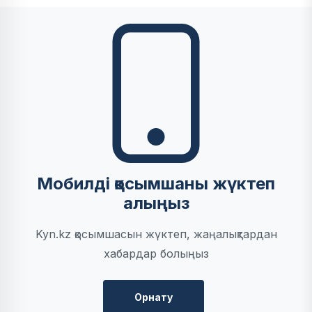
Мобилді қосымшаны жүктеп
алыңыз
Kyn.kz қосымшасын жүктеп, жаңалықтардан
хабардар болыңыз
Орнату