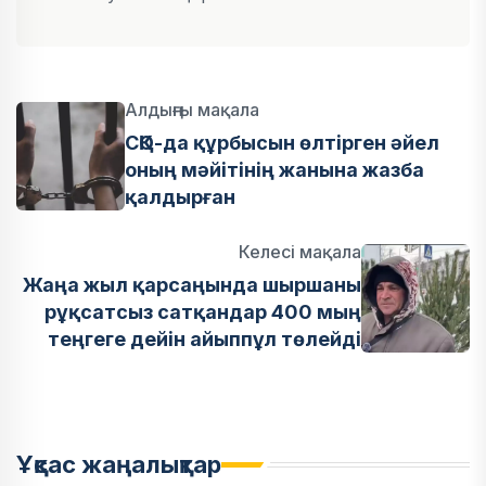
Алдыңғы мақала
СҚО-да құрбысын өлтірген әйел
оның мәйітінің жанына жазба
қалдырған
Келесі мақала
Жаңа жыл қарсаңында шыршаны
рұқсатсыз сатқандар 400 мың
теңгеге дейін айыппұл төлейді
Ұқсас жаңалықтар