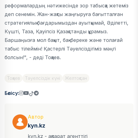
реформалардың нәтижесінде зор табысқа жетеміз
деп сенемін. Жан-жақты жаңғыруға бағытталған
стратегиялық бағдарымыздан ауытқымай, Әділетті,
Күшті, Таза, Қауіпсіз Қазақстанды құрамыз.
Баршаңызға мол бақыт, бақ-береке және толағай
табыс тілеймін! Қастерлі Тәуелсіздігіміз мәңгі
болсын!", - деді Тоқаев.
Тоқаев
Тәуелсіздік күні
Желтоқсан
Бөлісу:
Автор
kyn.kz
kyn.kz - ақпарат агенттігі