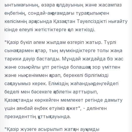
ынтымағының, өзара қолдауының және жасампаз
еңбегінің, сондай-ақ қоғамдағы тұрақтылық пен
келісімнің арқасында Қазақстан Тәуелсіздікті нығайту
ісінде елеулі жетістіктерге қол жеткізді.
"Қазір бүкіл әлем жылдам өзгеріп жатыр. Түрлі
сынақтармен қатар, тың мүмкіндіктерге толы жаңа
тарихи дәуір басталды. Мұндай жағдайда біз жас
және озық ойлы ұлт ретінде болашаққа зор үмітпен
және нық сеніммен қарап, берекелі бірлігімізді
сақтауымыз керек. Еліміздің жаһандық деңгейдегі
беделі мен бәсекеге қабілетін арттырып,
Қазақстанды көркейген мемлекет ретінде дамыту
үшін аянбай еңбек етуіміз қажет", - делінген
президенттің құттықтауында.
"Қазір жүзеге асырылып жатқан ауқымды