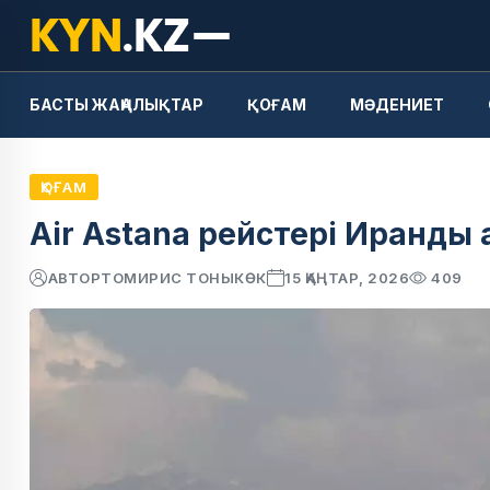
БАСТЫ ЖАҢАЛЫҚТАР
ҚОҒАМ
МӘДЕНИЕТ
ҚОҒАМ
Air Astana рейстері Иранд
АВТОР
ТОМИРИС ТОНЫКӨК
15 ҚАҢТАР, 2026
409