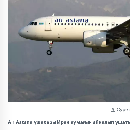
Сурет
Air Astana ұшақтары Иран аумағын айналып ұшат