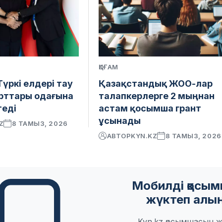
ҚОҒАМ
үркі елдері тау
Қазақстандық ЖОО-лар
рттары одағына
талапкерлерге 2 мыңнан
теді
астам қосымша грант
ұсынады
Z
8 ТАМЫЗ, 2026
АВТОР
KYN.KZ
8 ТАМЫЗ, 2026
Мобилді қосы
жүктеп алы
Kyn.kz қосымшасын ж