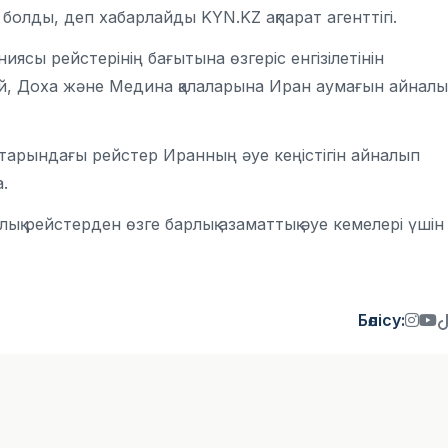
болды, деп хабарлайды KYN.KZ ақпарат агенттігі.
ниясы рейстерінің бағытына өзгеріс енгізілетінін
ай, Доха және Медина қалаларына Иран аумағын айнал
арындағы рейстер Иранның әуе кеңістігін айналып
.
лық рейстерден өзге барлық азаматтық әуе кемелері үшін
Бөлісу: