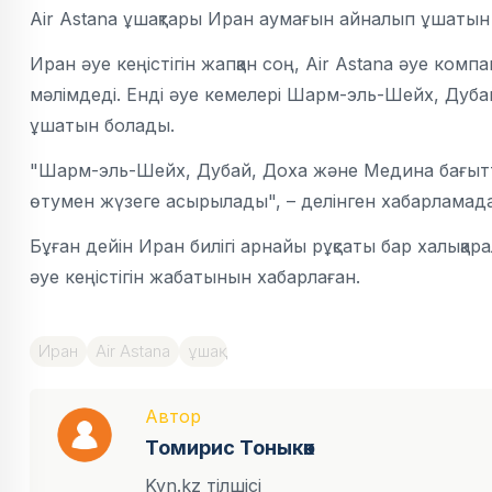
Air Astana ұшақтары Иран аумағын айналып ұшатын 
Иран әуе кеңістігін жапқан соң, Air Astana әуе компа
мәлімдеді. Енді әуе кемелері Шарм-эль-Шейх, Дуб
ұшатын болады.
"Шарм-эль-Шейх, Дубай, Доха және Медина бағытт
өтумен жүзеге асырылады", – делінген хабарламада
Бұған дейін Иран билігі арнайы рұқсаты бар халықара
әуе кеңістігін жабатынын хабарлаған.
Иран
Air Astana
ұшақ
Автор
Томирис Тоныкөк
Kyn.kz тілшісі