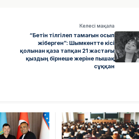
Келесі мақала
“Бетін тілгілеп тамағын осып
жіберген”: Шымкентте кісі
қолынан қаза тапқан 21 жастағы
қыздың бірнеше жеріне пышақ
сұққан