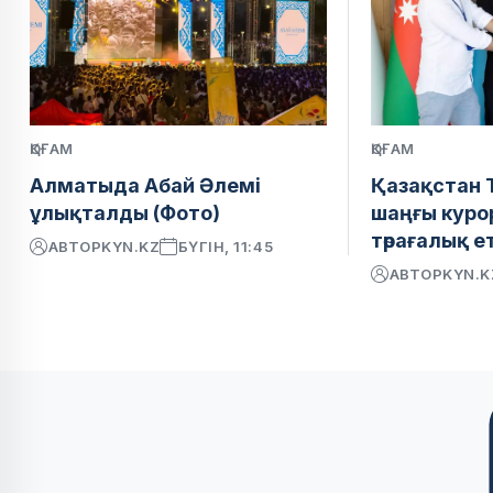
ҚОҒАМ
ҚОҒАМ
Алматыда Абай Әлемі
Қазақстан Т
ұлықталды (Фото)
шаңғы куро
төрағалық е
АВТОР
KYN.KZ
БҮГІН, 11:45
АВТОР
KYN.K