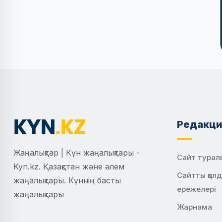
Редакци
Жаңалықтар | Күн жаңалықтары -
Сайт турал
Kyn.kz. Қазақстан және әлем
Сайтты қол
жаңалықтары. Күннің басты
ережелері
жаңалықтары
Жарнама