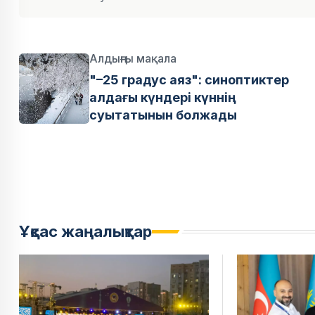
Алдыңғы мақала
"–25 градус аяз": синоптиктер
алдағы күндері күннің
суытатынын болжады
Ұқсас жаңалықтар