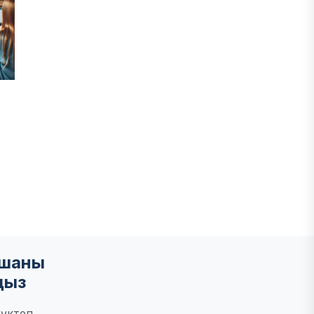
мшаны
ңыз
үктеп,