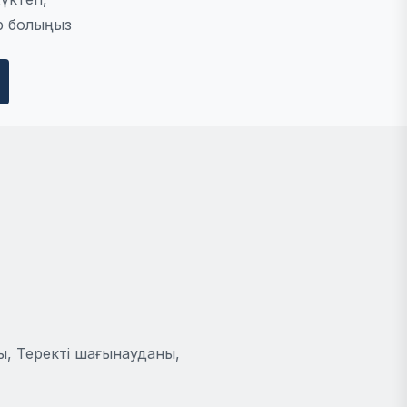
р болыңыз
ы, Теректі шағынауданы,