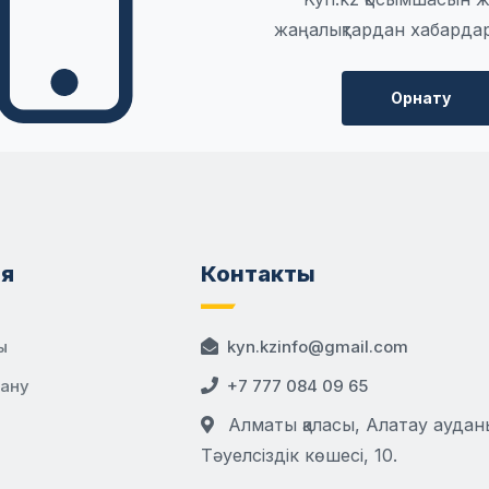
жаңалықтардан хабарда
Орнату
я
Контакты
ы
kyn.kzinfo@gmail.com
дану
+7 777 084 09 65
Алматы қаласы, Алатау аудан
Тәуелсіздік көшесі, 10.