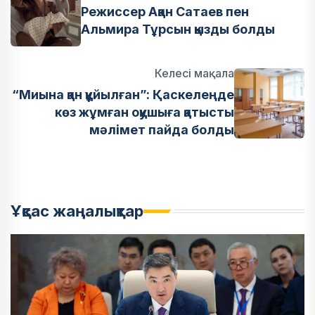
Режиссер Ақан Сатаев пен
Альмира Тұрсын қызды болды
Келесі мақала
“Миына қан құйылған”: Қаскелеңде
көз жұмған оқушыға қатысты
мәлімет пайда болды
Ұқсас жаңалықтар