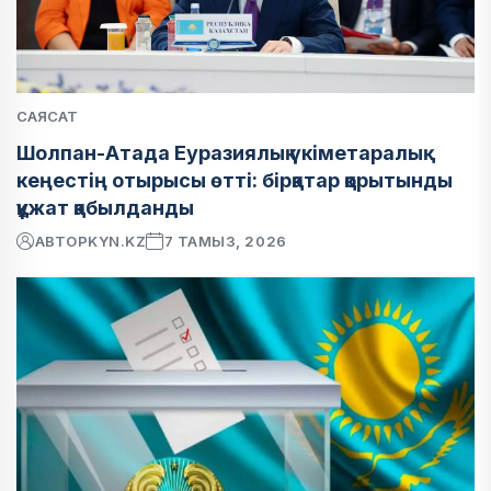
САЯСАТ
Шолпан-Атада Еуразиялық үкіметаралық
кеңестің отырысы өтті: бірқатар қорытынды
құжат қабылданды
АВТОР
KYN.KZ
7 ТАМЫЗ, 2026