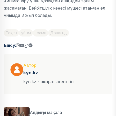
Ұйымға кіру үшін Қазақстан ешқандай төлем
жасамаған. Бейбітшілік кеңесі мүшесі атанған ел
ұйымда 3 жыл болады.
Тоқаев
ұйым
трамп
Дональд
Бөлісу:
Автор
kyn.kz
kyn.kz - ақпарат агенттігі
Алдыңғы мақала