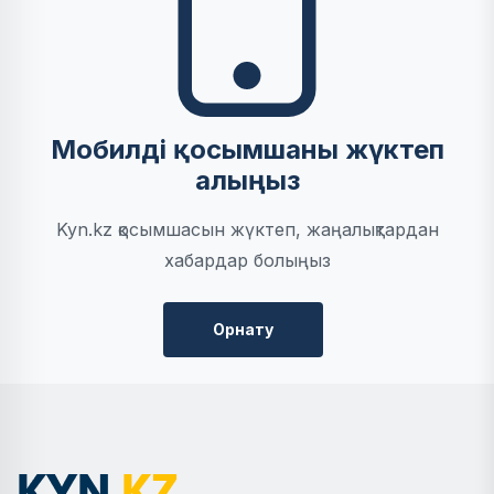
Мобилді қосымшаны жүктеп
алыңыз
Kyn.kz қосымшасын жүктеп, жаңалықтардан
хабардар болыңыз
Орнату