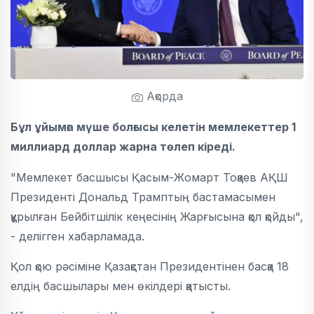
Ақорда
Бұл ұйымға мүше болғысы келетін мемлекеттер 1
миллиард доллар жарна төлеп кіреді.
"Мемлекет басшысы Қасым-Жомарт Тоқаев АҚШ
Президенті Дональд Трамптың бастамасымен
құрылған Бейбітшілік кеңесінің Жарғысына қол қойды",
- делігген хабарламада.
Қол қою рәсіміне Қазақстан Президентінен басқа 18
елдің басшылары мен өкілдері қатысты.