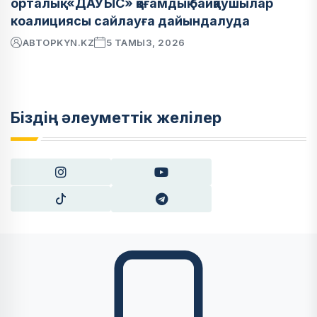
орталық: «ДАУЫС» қоғамдық байқаушылар
коалициясы сайлауға дайындалуда
АВТОР
KYN.KZ
5 ТАМЫЗ, 2026
Біздің әлеуметтік желілер