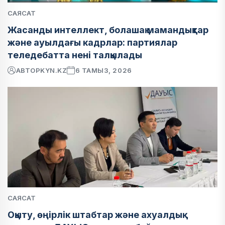
САЯСАТ
Жасанды интеллект, болашақ мамандықтар
және ауылдағы кадрлар: партиялар
теледебатта нені талқылады
АВТОР
KYN.KZ
6 ТАМЫЗ, 2026
САЯСАТ
Оқыту, өңірлік штабтар және ахуалдық