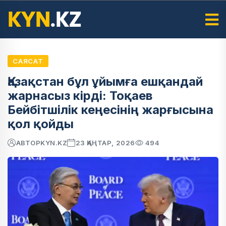
САЯСАТ
Қазақстан бұл ұйымға ешқандай
жарнасыз кірді: Тоқаев
Бейбітшілік кеңесінің жарғысына
қол қойды
АВТОР
KYN.KZ
23 ҚАҢТАР, 2026
494