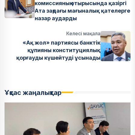
комиссияның отырысында қазіргі
Ата заңдағы мағыналық қателерге
назар аударды
Келесі мақала
«Ақ жол» партиясы банктік
құпияны конституциялық
қорғауды күшейтуді ұсынады
Ұқсас жаңалықтар