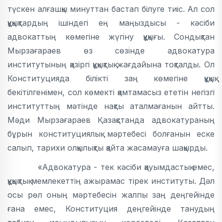
түскен алғашқы минуттан бастап білуге тиіс. Ал сол
құқықтардың ішіндегі ең маңыздысы - кәсіби
адвокаттың көмегіне жүгіну құқығы. Сондықтан
Мырзағараев өз сөзінде адвокатура
институтының қазіргі құқықтық жағдайына тоқталды. Ол
Конституцияда білікті заң көмегіне құқық
бекітілгенімен, сол көмекті қамтамасыз ететін негізгі
институттың мәтінде нақты аталмағанын айтты.
Мәди Мырзағараев Қазақстанда адвокатураның
бұрын конституциялық мәртебесі болғанын еске
салып, тарихи олқылықты қайта жасамауға шақырды.
«Адвокатура - тек кәсіби қауымдастық емес,
құқықтық мемлекеттің ажырамас тірек институты. Дәл
осы рөл оның мәртебесін жалпы заң деңгейінде
ғана емес, Конституция деңгейінде танудың