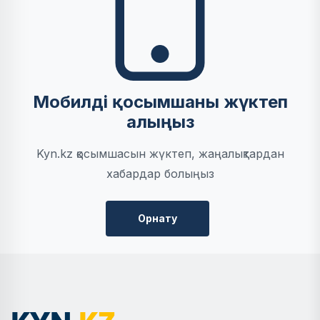
Мобилді қосымшаны жүктеп
алыңыз
Kyn.kz қосымшасын жүктеп, жаңалықтардан
хабардар болыңыз
Орнату