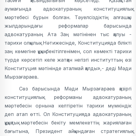
табиғи қисындылығын көрсетеді. Қазақстан
аумағында адвокатураның конституциялық
мәртебесі бұрын болған. Тәуелсіздіктің алғашқы
жылдарындағы реформалар барысында
адвокатураның Ата Заң мәтінінен тыс қалуы -
тарихи олқылық. Нәтижесінде, Конституцияда білікті
заң көмегіне құқық бекітілгенімен, сол көмекті тарихи
түрде көрсетіп келе жатқан негізгі институттың өзі
Конституция мәтінінде аталмай қалды»,- деді Мәди
Мырзағараев.
Сөз барысында Мәди Мырзағараев қазіргі
конституциялық реформаны адвокатураның
мәртебесін орнына келтіретін тарихи мүмкіндік
деп атап өтті. Ол Конституцияда адвокатураның
құқықтық мәртебесін бекіту мемлекеттің жариялаған
бағытына, Президент айқындаған стратегиялық