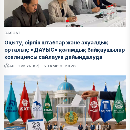
САЯСАТ
Оқыту, өңірлік штабтар және ахуалдық
орталық: «ДАУЫС» қоғамдық байқаушылар
коалициясы сайлауға дайындалуда
АВТОР
KYN.KZ
5 ТАМЫЗ, 2026