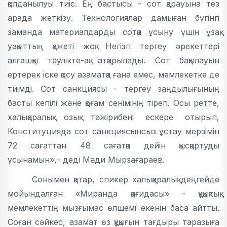
қолданылуы тиіс. Ең бастысы - сот қарауына тез
арада жеткізу. Технологиялар дамыған бүгінгі
заманда материалдарды сотқа ұсыну үшін ұзақ
уақыттың қажеті жоқ. Негізгі тергеу әрекеттері
алғашқы тәулікте-ақ атқарылады. Сот бақылауын
ертерек іске қосу азаматқа ғана емес, мемлекетке де
тиімді. Сот санкциясы - тергеу заңдылығының
басты кепілі және қоғам сенімінің тірегі. Осы ретте,
халықаралық озық тәжірибені ескере отырып,
Конституцияда сот санкциясынсыз ұстау мерзімін
72 сағаттан 48 сағатқа дейін қысқартуды
ұсынамын»,- деді Мәди Мырзағараев.
Сонымен қатар, спикер халықаралық деңгейде
мойындалған «Миранда қағидасы» - құқықтық
мемлекеттің мызғымас өлшемі екенін баса айтты.
Соған сәйкес, азамат өз құқығын тағдыры таразыға