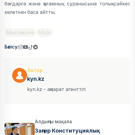
бағдарға және қоғамның сұранысына толық сәйкес
келетінін баса айтты.
Мырзағараев
Мәди
Бөлісу:
Автор
kyn.kz
kyn.kz - ақпарат агенттігі
Алдыңғы мақала
Заңгер Конституциялық