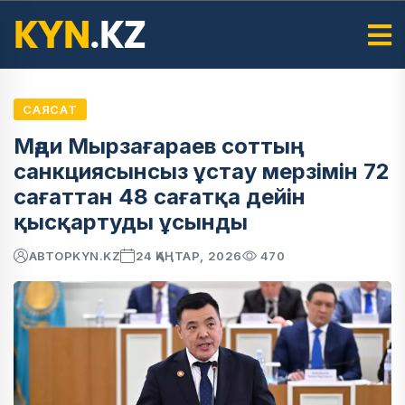
САЯСАТ
Мәди Мырзағараев соттың
санкциясынсыз ұстау мерзімін 72
сағаттан 48 сағатқа дейін
қысқартуды ұсынды
АВТОР
KYN.KZ
24 ҚАҢТАР, 2026
470