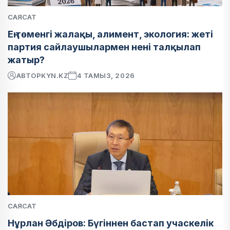
САЯСАТ
Ең төменгі жалақы, алимент, экология: жеті
партия сайлаушылармен нені талқылап
жатыр?
АВТОР
KYN.KZ
4 ТАМЫЗ, 2026
САЯСАТ
Нұрлан Әбдіров: Бүгіннен бастап учаскелік