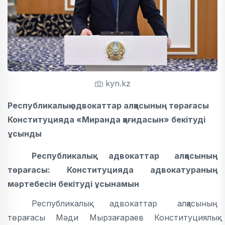
kyn.kz
Республикалық адвокаттар алқасының төрағасы
Конституцияда «Миранда қағидасын» бекітуді
ұсынды
Республикалық адвокаттар алқасының
төрағасы: Конституцияда адвокатураның
мәртебесін бекітуді ұсынамын
Республикалық адвокаттар алқасының
төрағасы Мәди Мырзағараев Конституциялық