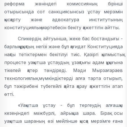
реформа жөніндегі комиссияның бірінші
отырысында сот санкциясынсыз ұстау мерзімін
қысқарту және адвокатура институтының
конституциялық мәртебесін бекіту қажеттігін айтты.
Спикердің айтуынша, жеке бас бостандығы -
барлық құқықтың негізі және бұл қағидат Конституцияда
нақты тетіктермен бекітілуі тиіс. Қазіргі қылмыстық
процесте уақытша ұстаудың ұзақтығы адам құқығына
тікелей қатер төндіреді. Мәди Мырзағараев
технологиялық мүмкіндіктерді алға тарта отырып,
бұл тәжірибені түбегейлі қайта қарау қажеттігін атап
өтті.
«Уақытша ұстау - бұл тергеудің алғашқы
кезеңіндегі мәжбүрлі, айрықша шара. Бірақ осы
уақытша шараның өзі мейлінше қысқа мерзімге ғана