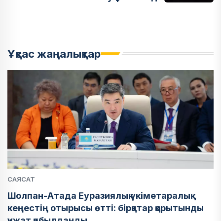
Ұқсас жаңалықтар
САЯСАТ
Шолпан-Атада Еуразиялық үкіметаралық
кеңестің отырысы өтті: бірқатар қорытынды
құжат қабылданды