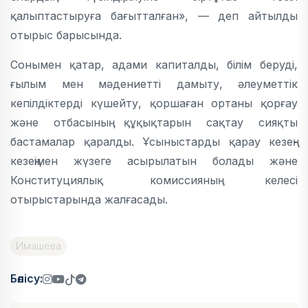
қалыптастыруға бағытталған», — деп айтылды
отырыс барысында.
Сонымен қатар, адами капиталды, білім беруді,
ғылым мен мәдениетті дамыту, әлеуметтік
кепілдіктерді күшейту, қоршаған ортаны қорғау
және отбасының құқықтарын сақтау сияқты
бастамалар қаралды. Ұсыныстарды қарау кезең-
кезеңімен жүзеге асырылатын болады және
Конституциялық комиссияның келесі
отырыстарында жалғасады.
Имашева
Бөлісу: