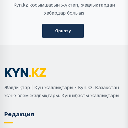
Kyn.kz қосымшасын жүктеп, жаңалықтардан
хабардар болыңыз
Орнату
Жаңалықтар | Күн жаңалықтары - Kyn.kz. Қазақстан
және әлем жаңалықтары. Күннің басты жаңалықтары
Редакция