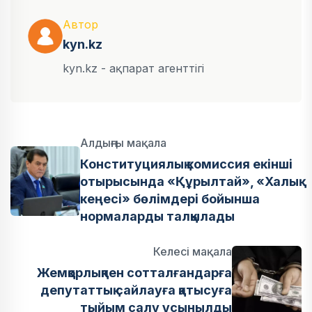
Автор
kyn.kz
kyn.kz - ақпарат агенттігі
Алдыңғы мақала
Конституциялық комиссия екінші
отырысында «Құрылтай», «Халық
кеңесі» бөлімдері бойынша
нормаларды талқылады
Келесі мақала
Жемқорлықпен сотталғандарға
депутаттық сайлауға қатысуға
тыйым салу ұсынылды