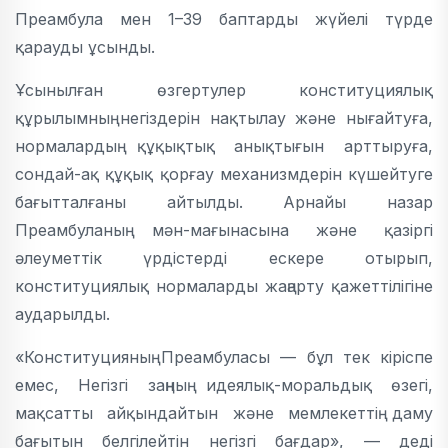
Преамбула мен 1–39 баптарды жүйелі түрде
қарауды ұсынды.
Ұсынылған өзгертулер конституциялық
құрылымның негіздерін нақтылау және нығайтуға,
нормалардың құқықтық анықтығын арттыруға,
сондай-ақ құқық қорғау механизмдерін күшейтуге
бағытталғаны айтылды. Арнайы назар
Преамбуланың мән-мағынасына және қазіргі
әлеуметтік үрдістерді ескере отырып,
конституциялық нормаларды жаңарту қажеттілігіне
аударылды.
«Конституцияның Преамбуласы — бұл тек кіріспе
емес, Негізгі заңның идеялық-моральдық өзегі,
мақсатты айқындайтын және мемлекеттің даму
бағытын белгілейтін негізгі бағдар», — деді