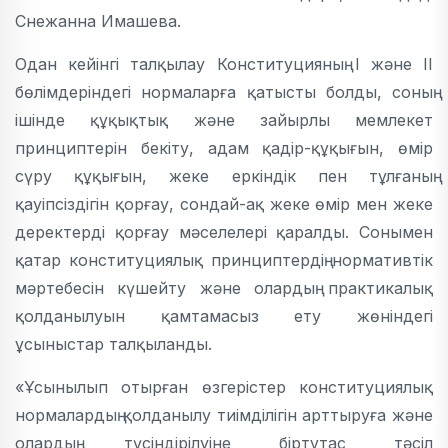
Снежанна Имашева.
Одан кейінгі талқылау Конституцияның I және II
бөлімдеріндегі нормаларға қатысты болды, соның
ішінде құқықтық және зайырлы мемлекет
принциптерін бекіту, адам қадір-құқығын, өмір
сүру құқығын, жеке еркіндік пен тұлғаның
қауіпсіздігін қорғау, сондай-ақ жеке өмір мен жеке
деректерді қорғау мәселелері қаралды. Сонымен
қатар конституциялық принциптердің нормативтік
мәртебесін күшейту және олардың практикалық
қолданылуын қамтамасыз ету жөніндегі
ұсыныстар талқыланды.
«Ұсынылып отырған өзгерістер конституциялық
нормалардың қолданылу тиімділігін арттыруға және
олардың түсіндірілуіне біртұтас тәсіл