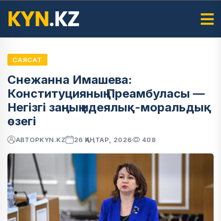
САЯСАТ
Снежанна Имашева:
Конституцияның Преамбуласы —
Негізгі заңның идеялық-моральдық
өзегі
АВТОР
KYN.KZ
26 ҚАҢТАР, 2026
408