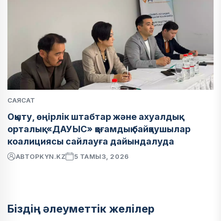
САЯСАТ
Оқыту, өңірлік штабтар және ахуалдық
орталық: «ДАУЫС» қоғамдық байқаушылар
коалициясы сайлауға дайындалуда
АВТОР
KYN.KZ
5 ТАМЫЗ, 2026
Біздің әлеуметтік желілер