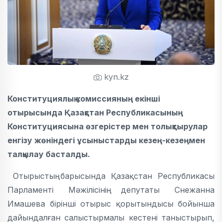
kyn.kz
Конституциялық комиссияның екінші
отырысында Қазақстан Республикасының
Конституциясына өзгерістер мен толықтырулар
енгізу жөніндегі ұсыныстарды кезең-кезеңмен
талқылау басталды.
Отырыстың барысында Қазақстан Республикасы
Парламенті Мәжілісінің депутаты Снежанна
Имашева бірінші отырыс қорытындысы бойынша
дайындалған салыстырмалы кестені таныстырып,