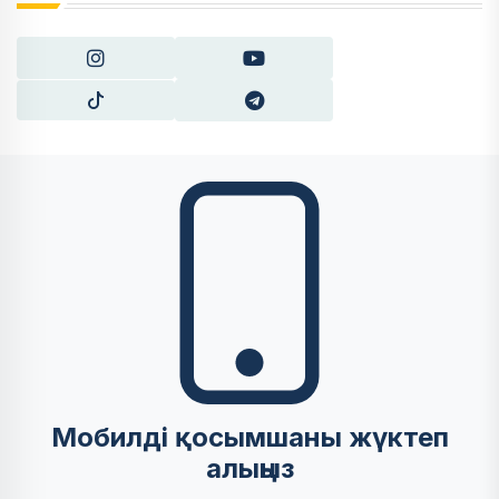
Мобилді қосымшаны жүктеп
алыңыз