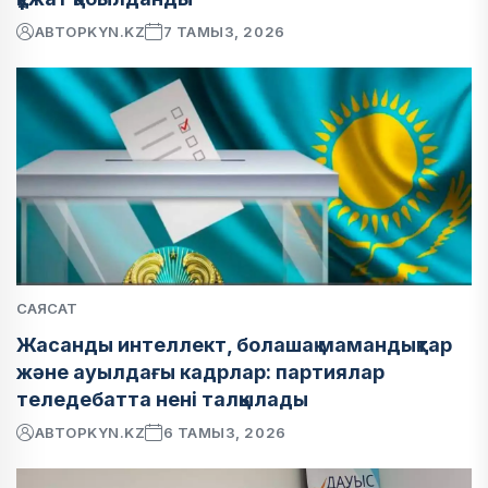
АВТОР
KYN.KZ
7 ТАМЫЗ, 2026
САЯСАТ
Жасанды интеллект, болашақ мамандықтар
және ауылдағы кадрлар: партиялар
теледебатта нені талқылады
АВТОР
KYN.KZ
6 ТАМЫЗ, 2026