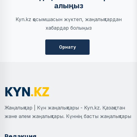
алыңыз
Kyn.kz қосымшасын жүктеп, жаңалықтардан
хабардар болыңыз
Орнату
Жаңалықтар | Күн жаңалықтары - Kyn.kz. Қазақстан
және әлем жаңалықтары. Күннің басты жаңалықтары
Редакция