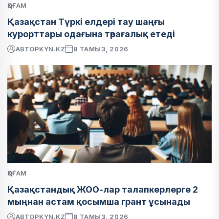
ҚОҒАМ
Қазақстан Түркі елдері тау шаңғы
курорттары одағына төрағалық етеді
АВТОР
KYN.KZ
8 ТАМЫЗ, 2026
ҚОҒАМ
Қазақстандық ЖОО-лар талапкерлерге 2
мыңнан астам қосымша грант ұсынады
АВТОР
KYN.KZ
8 ТАМЫЗ, 2026