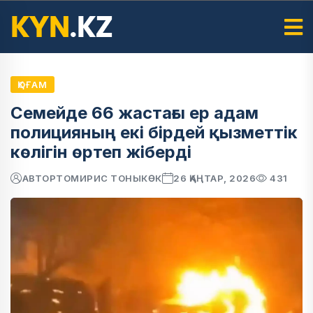
ҚОҒАМ
Семейде 66 жастағы ер адам
полицияның екі бірдей қызметтік
көлігін өртеп жіберді
АВТОР
ТОМИРИС ТОНЫКӨК
26 ҚАҢТАР, 2026
431