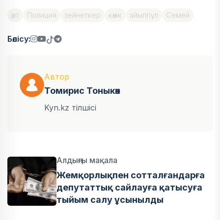
өрт
Полиция
зейнеткер
көлік
айыппұл
Семей
Бөлісу:
Автор
Томирис Тоныкөк
Kyn.kz тілшісі
Алдыңғы мақала
Жемқорлықпен сотталғандарға
депутаттық сайлауға қатысуға
тыйым салу ұсынылды