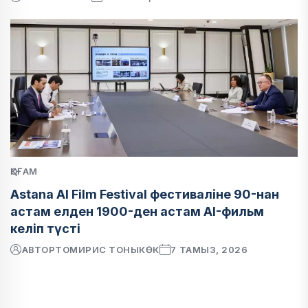
ҚОҒАМ
Astana AI Film Festival фестиваліне 90-нан
астам елден 1900-ден астам AI-фильм
келіп түсті
АВТОР
ТОМИРИС ТОНЫКӨК
7 ТАМЫЗ, 2026