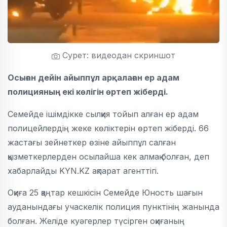
Сурет: видеодан скриншот
Осыған дейін айыппұл арқалаған ер адам
полицияның екі көлігін өртеп жіберді.
Семейде ішімдікке сылқия тойып алған ер адам
полицейлердің жеке көліктерін өртеп жіберді.
66
жастағы зейнеткер өзіне айыппұл салған
қызметкерлерден осылайша кек алмақ болған, деп
хабарлайды KYN.KZ ақпарат агенттігі.
Оқиға 25 қаңтар кешкісін Семейде Юность шағын
ауданындағы учаскелік полиция пунктінің жанында
болған. Желіде куәгерлер түсірген оқиғаның