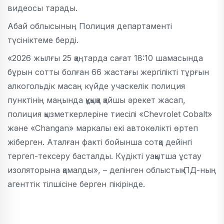
видеосы тарады.
Абай облысының Полиция департаменті
түсініктеме берді.
«2026 жылғы 25 қаңтарда сағат 18:10 шамасында
бұрын сотты болған 66 жастағы жергілікті тұрғын
алкогольдік масаң күйде учаскелік полиция
пунктінің маңында құқыққа қайшы әрекет жасап,
полиция қызметкерлеріне тиесілі «Chevrolet Cobalt»
және «Changan» маркалы екі автокөлікті өртеп
жіберген. Аталған факті бойынша сотқа дейінгі
тергеп-тексеру басталды. Күдікті уақытша ұстау
изоляторына қамалды», – делінген облыстық ПД-ның
агенттік тілшісіне берген пікірінде.