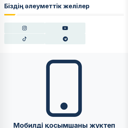
Біздің әлеуметтік желілер
Мобилді қосымшаны жүктеп