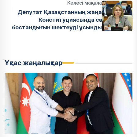
Келесі мақала
Депутат Қазақстанның жаңа
Конституциясында сөз
бостандығын шектеуді ұсынды
Ұқсас жаңалықтар