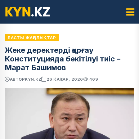
БАСТЫ ЖАҢАЛЫҚТАР
Жеке деректерді қорғау
Конституцияда бекітілуі тиіс –
Марат Башимов
АВТОР
KYN.KZ
26 ҚАҢТАР, 2026
469