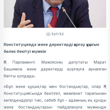
kyn.kz
Конституцияда жеке деректерді қорғау құқығын
бөлек бекітуі мүмкін
ҚР Парламенті Мәжілісінің депутаты Марат
Башимов жеке деректерді қорғауға арналған
бапты қолдады.
«Бұл жеке құқықтар мен бостандықтар, олар ҚР
Конституциясында бекітіліп, мемлекет тарапынан
кепілдендірілуі тиіс, себебі бұл – адамның ең құнды
жеке бостандықтарын пайдалануға мүмкіндік