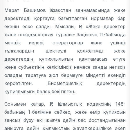
Марат Башимов Қазақстан заңнамасында жеке
деректерді қорғауға бағытталған нормалар бар
екенін еске салды. Мысалы, ҚР «Жеке деректер
және оларды қорғау туралы» Заңының 11-бабында
меншік иелері, операторлар және үшінші
тұлғалардың шектеулі қолжетімді жеке
деректердің құпиялылығын қамтамасыз етуге
және субъектінің келісімінсіз немесе заңды негізсіз
оларды таратуға жол бермеуге міндетті екендігі
көрсетілген. Биометриялық деректердің
құпиялылығы бөлек бекітілген.
Сонымен қатар, ҚР Қылмыстық кодексінің 148-
бабының 1-бөліміне сәйкес, жеке өмір құпиясын
заңсыз бұзу екі жылға дейін бас бостандығынан
айыруға дейін қылмыстық жауапкершілікке әкеп