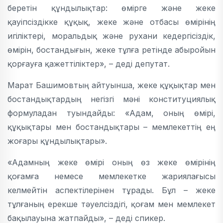
беретін құндылықтар: өмірге және жеке
қауіпсіздікке құқық, жеке және отбасы өмірінің
игіліктері, моральдық және рухани кедергісіздік,
өмірін, бостандығын, жеке тұлға ретінде абыройын
қорғауға қажеттіліктер», – деді депутат.
Марат Башимовтың айтуынша, жеке құқықтар мен
бостандықтардың негізгі мәні конституциялық
формуладан туындайды: «Адам, оның өмірі,
құқықтары мен бостандықтары – мемлекеттің ең
жоғары құндылықтары».
«Адамның жеке өмірі оның өз жеке өмірінің
қоғамға немесе мемлекетке жариялағысы
келмейтін аспектілерінен тұрады. Бұл – жеке
тұлғаның ерекше тәуелсіздігі, қоғам мен мемлекет
бақылауына жатпайды», – деді спикер.