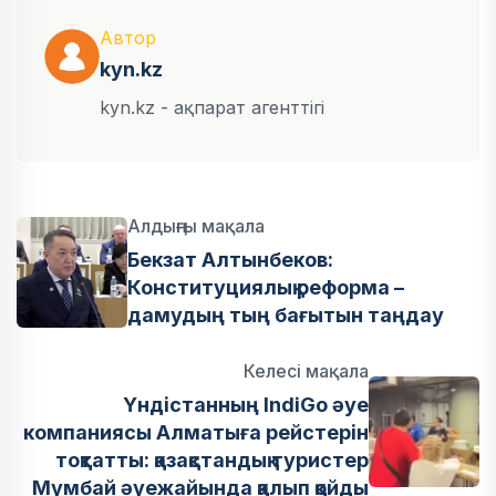
Автор
kyn.kz
kyn.kz - ақпарат агенттігі
Алдыңғы мақала
Бекзат Алтынбеков:
Конституциялық реформа –
дамудың тың бағытын таңдау
Келесі мақала
Үндістанның IndiGo әуе
компаниясы Алматыға рейстерін
тоқтатты: қазақстандық туристер
Мумбай әуежайында қалып қойды