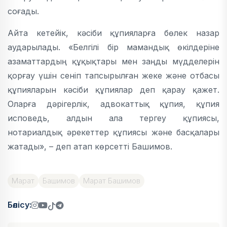
соғады.
Айта кетейік, кәсіби құпияларға бөлек назар
аударылады. «Белгілі бір мамандық өкілдеріне
азаматтардың құқықтары мен заңды мүдделерін
қорғау үшін сеніп тапсырылған жеке және отбасы
құпияларын кәсіби құпиялар деп қарау қажет.
Оларға дәрігерлік, адвокаттық құпия, құпия
исповедь, алдын ала тергеу құпиясы,
нотариалдық әрекеттер құпиясы және басқалары
жатады», – деп атап көрсетті Башимов.
Марат
Башимов
Марат Башимов
Бөлісу: