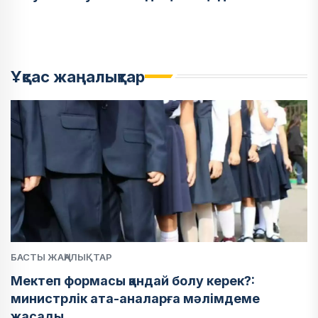
Ұқсас жаңалықтар
БАСТЫ ЖАҢАЛЫҚТАР
Мектеп формасы қандай болу керек?:
министрлік ата-аналарға мәлімдеме
жасады