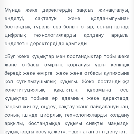
Мұнда жеке деректердің заңсыз жинақталуы,
өңделуі, сақталуы және қолданылуынан
бостандық туралы сөз болып отыр, соның ішінде
цифрлық технологияларды қолдану арқылы
өңделетін деректерді де қамтиды.
«Бұл жеке құқықтар мен бостандықтар тобы жеке
және отбасы өмірінің қорғалуы үшін кепілдік
береді: жеке өмірге, жеке және отбасы құпиясына
қол сұғылмаушылық құқығы. Жеке бостандыққа
конституциялық құқықтың құрамына осы
құқықтар тобына әр адамның жеке деректерді
заңсыз жинау, өңдеу, сақтау және пайдалануынан,
соның ішінде цифрлық технологияларды қолдану
арқылы, бостандыққа құқығы сияқты маңызды
құқықтарды қосу қажет», – деп атап өтті депутат.