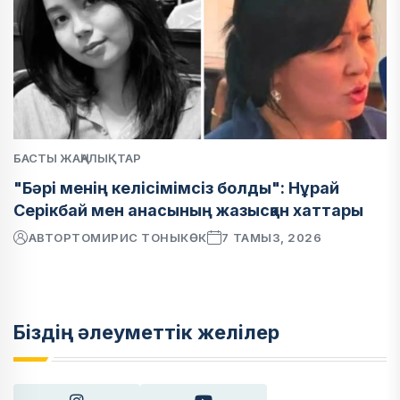
БАСТЫ ЖАҢАЛЫҚТАР
"Бәрі менің келісімімсіз болды": Нұрай
Серікбай мен анасының жазысқан хаттары
АВТОР
ТОМИРИС ТОНЫКӨК
7 ТАМЫЗ, 2026
Біздің әлеуметтік желілер