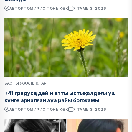
АВТОР
ТОМИРИС ТОНЫКӨК
7 ТАМЫЗ, 2026
БАСТЫ ЖАҢАЛЫҚТАР
+41 градусқа дейін қатты ыстық: алдағы үш
күнге арналған ауа райы болжамы
АВТОР
ТОМИРИС ТОНЫКӨК
7 ТАМЫЗ, 2026