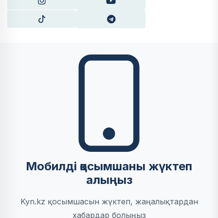
Мобилді қосымшаны жүктеп
алыңыз
Kyn.kz қосымшасын жүктеп, жаңалықтардан
хабардар болыңыз