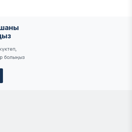
мшаны
ңыз
жүктеп,
р болыңыз