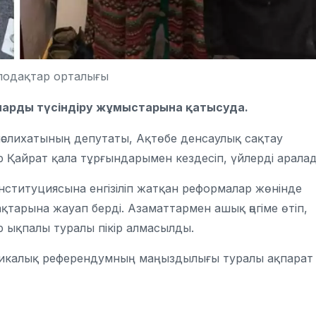
іподақтар орталығы
ларды түсіндіру жұмыстарына қатысуда.
мәслихатының депутаты, Ақтөбе денсаулық сақтау
 Қайрат қала тұрғындарымен кездесіп, үйлерді арала
ституциясына енгізіліп жатқан реформалар жөнінде
қтарына жауап берді. Азаматтармен ашық әңгіме өтіп,
 ықпалы туралы пікір алмасылды.
бликалық референдумның маңыздылығы туралы ақпарат