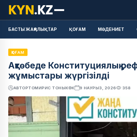
БАСТЫ ЖАҢАЛЫҚТАР
ҚОҒАМ
МӘДЕНИЕТ
ҚОҒАМ
Ақтөбеде Конституциялық ре
жұмыстары жүргізілді
АВТОР
ТОМИРИС ТОНЫКӨК
9 НАУРЫЗ, 2026
358