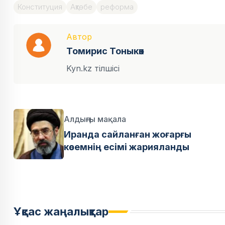
Конституция
Ақтөбе
реформа
Автор
Томирис Тоныкөк
Kyn.kz тілшісі
Алдыңғы мақала
Иранда сайланған жоғарғы
көсемнің есімі жарияланды
Ұқсас жаңалықтар