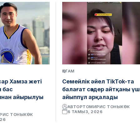
ҚОҒАМ
сар Хамза жеті
Семейлік әйел TikTok-та
н бас
балағат сөздер айтқаны үш
ынан айырылуы
айыппұл арқалады
АВТОР
ТОМИРИС ТОНЫКӨК
6 ТАМЫЗ, 2026
РИС ТОНЫКӨК
026