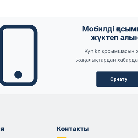
Мобилді қосы
жүктеп алы
Kyn.kz қосымшасын 
жаңалықтардан хабарда
Орнату
я
Контакты