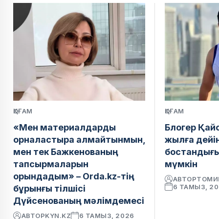
ҚОҒАМ
ҚОҒАМ
«Мен материалдарды
Блогер Қай
орналастыра алмайтынмын,
жылға дейі
мен тек Бажкенованың
бостандығ
тапсырмаларын
мүмкін
орындадым» – Orda.kz-тің
АВТОР
ТОМИ
6 ТАМЫЗ, 2
бұрынғы тілшісі
Дүйсенованың мәлімдемесі
АВТОР
KYN.KZ
6 ТАМЫЗ, 2026