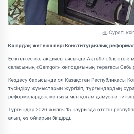
Сурет: кәс
Кәсіпрдақ жетекшілері Конституциялық реформа
Есіктен есікке акциясы аясында Ақтөбе облыстық 
саласының «Qamqor» кәсіподағының төрағасы Сабыр
Кездесу барысында ол Қазақстан Республикасы Кон
түсіндіру жұмыстарын жүргізіп, тұрғындардың сұра
реформалардың маңызы мен қоғам дамуына тигізер
Тұрғындар 2026 жылғы 15 наурызда өтетін респу
алып, өз ойларын білдірді.