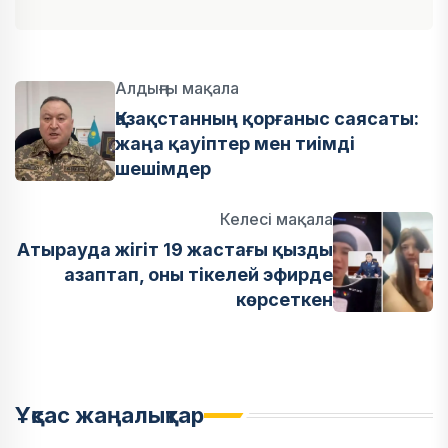
Алдыңғы мақала
Қазақстанның қорғаныс саясаты:
жаңа қауіптер мен тиімді
шешімдер
Келесі мақала
Атырауда жігіт 19 жастағы қызды
азаптап, оны тікелей эфирде
көрсеткен
Ұқсас жаңалықтар