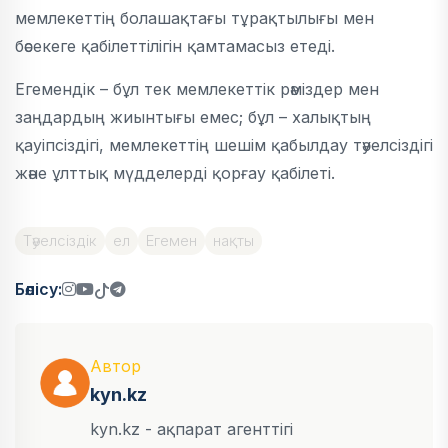
мемлекеттің болашақтағы тұрақтылығы мен
бәсекеге қабілеттілігін қамтамасыз етеді.
Егемендік – бұл тек мемлекеттік рәміздер мен
заңдардың жиынтығы емес; бұл – халықтың
қауіпсіздігі, мемлекеттің шешім қабылдау тәуелсіздігі
және ұлттық мүдделерді қорғау қабілеті.
Тәуелсіздік
ел
Егемен
нақты
Бөлісу:
Автор
kyn.kz
kyn.kz - ақпарат агенттігі