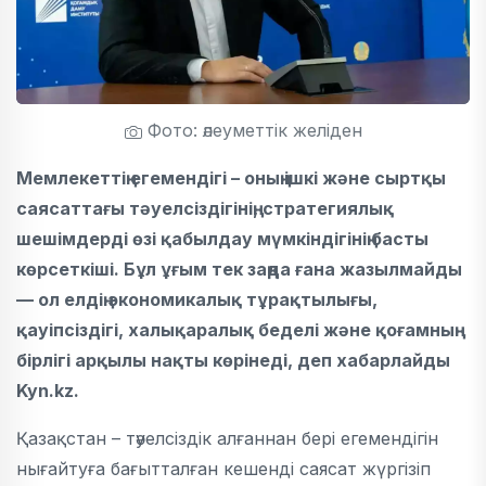
Фото: әлеуметтік желіден
Мемлекеттің егемендігі – оның ішкі және сыртқы
саясаттағы тәуелсіздігінің, стратегиялық
шешімдерді өзі қабылдау мүмкіндігінің басты
көрсеткіші. Бұл ұғым тек заңда ғана жазылмайды
— ол елдің экономикалық тұрақтылығы,
қауіпсіздігі, халықаралық беделі және қоғамның
бірлігі арқылы нақты көрінеді, деп хабарлайды
Kyn.kz.
Қазақстан – тәуелсіздік алғаннан бері егемендігін
нығайтуға бағытталған кешенді саясат жүргізіп