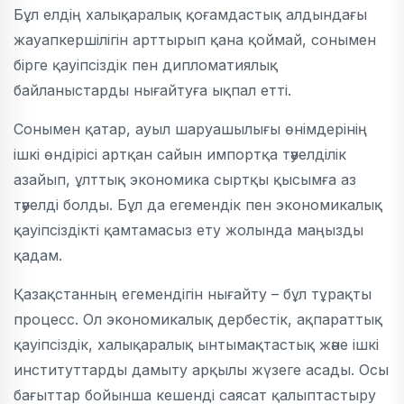
Бұл елдің халықаралық қоғамдастық алдындағы
жауапкершілігін арттырып қана қоймай, сонымен
бірге қауіпсіздік пен дипломатиялық
байланыстарды нығайтуға ықпал етті.
Сонымен қатар, ауыл шаруашылығы өнімдерінің
ішкі өндірісі артқан сайын импортқа тәуелділік
азайып, ұлттық экономика сыртқы қысымға аз
тәуелді болды. Бұл да егемендік пен экономикалық
қауіпсіздікті қамтамасыз ету жолында маңызды
қадам.
Қазақстанның егемендігін нығайту – бұл тұрақты
процесс. Ол экономикалық дербестік, ақпараттық
қауіпсіздік, халықаралық ынтымақтастық және ішкі
институттарды дамыту арқылы жүзеге асады. Осы
бағыттар бойынша кешенді саясат қалыптастыру