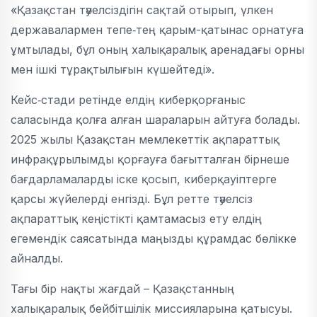
«Қазақстан тәуелсіздігін сақтай отырып, үлкен
державалармен тепе‑тең қарым-қатынас орнатуға
ұмтылады, бұл оның халықаралық аренадағы орны
мен ішкі тұрақтылығын күшейтеді».
Кейс‑стади ретінде елдің киберқорғаныс
саласында қолға алған шараларын айтуға болады.
2025 жылы Қазақстан мемлекеттік ақпараттық
инфрақұрылымды қорғауға бағытталған бірнеше
бағдарламаларды іске қосып, киберқауіптерге
қарсы жүйелерді енгізді. Бұл ретте тәуелсіз
ақпараттық кеңістікті қамтамасыз ету елдің
егемендік саясатында маңызды құрамдас бөлікке
айналды.
Тағы бір нақты жағдай – Қазақстанның
халықаралық бейбітшілік миссияларына қатысуы.