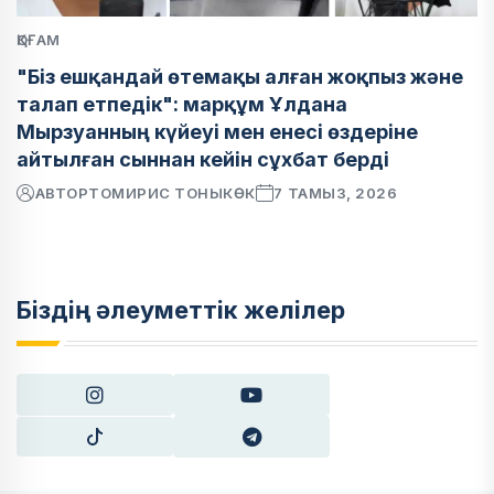
ҚОҒАМ
"Біз ешқандай өтемақы алған жоқпыз және
талап етпедік": марқұм Ұлдана
Мырзуанның күйеуі мен енесі өздеріне
айтылған сыннан кейін сұхбат берді
АВТОР
ТОМИРИС ТОНЫКӨК
7 ТАМЫЗ, 2026
Біздің әлеуметтік желілер