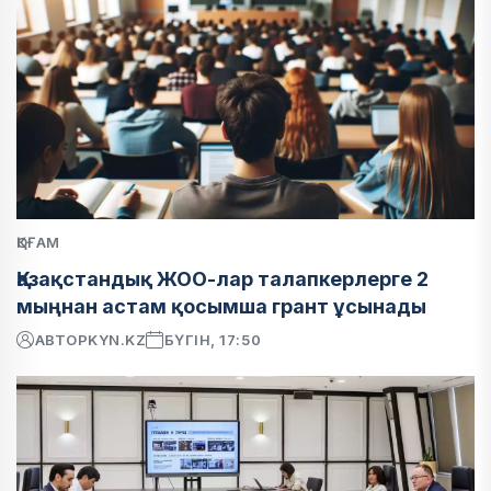
ҚОҒАМ
Қазақстандық ЖОО-лар талапкерлерге 2
мыңнан астам қосымша грант ұсынады
АВТОР
KYN.KZ
БҮГІН, 17:50