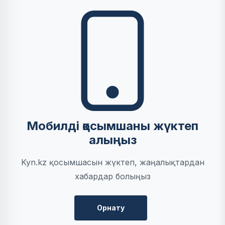
Мобилді қосымшаны жүктеп
алыңыз
Kyn.kz қосымшасын жүктеп, жаңалықтардан
хабардар болыңыз
Орнату