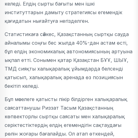
келеді. Елдің сырты бағыты мен ішкі
институттарын дамыту стратегиясы егемендік
қағидатын нығайтуға негізделген.
Статистикаға сәйкес, Қазақстанның сыртқы сауда
айналымы соңғы бес жылда 40%-дан астам өсті,
бұл елдің экономикалық автономиясының артуына
ықпал етті. Сонымен қатар Қазақстан БҰҰ, ШЫҰ,
ТМД сияқты халықаралық ұйымдарда белсенді
қатысып, халықаралық аренада өз позициясын
бекітіп келеді.
Бұл мәселеге қатысты пікір білдірген халықаралық
саясаттанушы Риззат Тасым Қазақстанның
көпвекторлы сыртқы саясаты мен халықаралық
серіктестіктердің елдің егемендігін сақтаудағы
рөлін жоғары бағалайды. Ол атап өткендей,