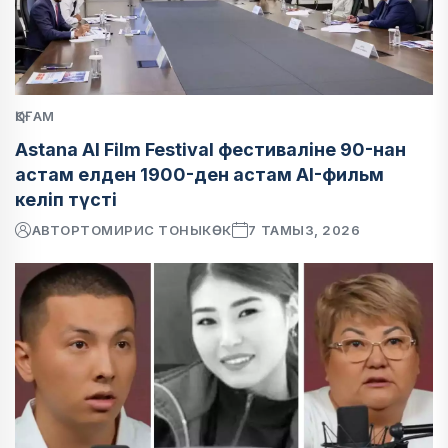
ҚОҒАМ
Astana AI Film Festival фестиваліне 90-нан
астам елден 1900-ден астам AI-фильм
келіп түсті
АВТОР
ТОМИРИС ТОНЫКӨК
7 ТАМЫЗ, 2026