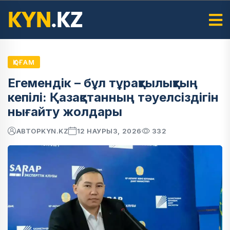
ҚОҒАМ
Егемендік – бұл тұрақтылықтың
кепілі: Қазақстанның тәуелсіздігін
нығайту жолдары
АВТОР
KYN.KZ
12 НАУРЫЗ, 2026
332