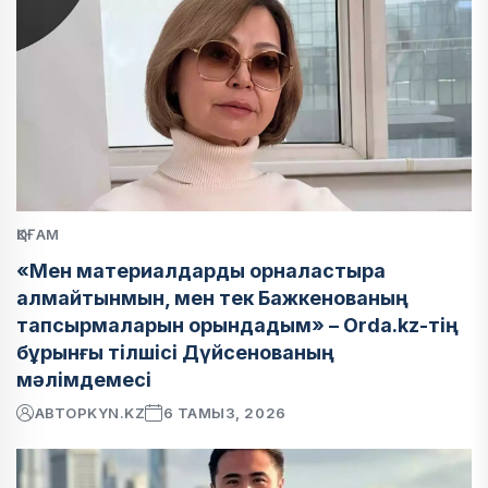
ҚОҒАМ
«Мен материалдарды орналастыра
алмайтынмын, мен тек Бажкенованың
тапсырмаларын орындадым» – Orda.kz-тің
бұрынғы тілшісі Дүйсенованың
мәлімдемесі
АВТОР
KYN.KZ
6 ТАМЫЗ, 2026