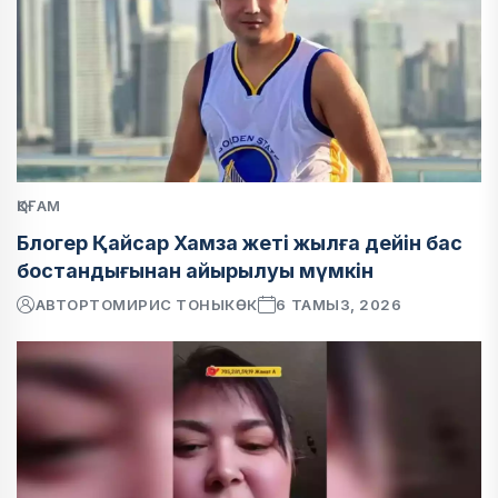
ҚОҒАМ
Блогер Қайсар Хамза жеті жылға дейін бас
бостандығынан айырылуы мүмкін
АВТОР
ТОМИРИС ТОНЫКӨК
6 ТАМЫЗ, 2026