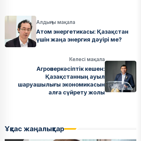
Алдыңғы мақала
Атом энергетикасы: Қазақстан
үшін жаңа энергия дәуірі ме?
Келесі мақала
Агроөнеркәсіптік кешен:
Қазақстанның ауыл
шаруашылығы экономикасын
алға сүйрету жолы
Ұқсас жаңалықтар