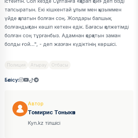
істейтін. Сол кезде Сұлтанға «қарап қой» деп бізді
тапсыратын. Екі кішкентай ұлым мен қызыммен
үйде қалатын болған соң. Жолдары балшық
болғандықтан көшіп кеткен едік. Бағасы қолжетімді
болған соң тұрғанбыз. Адамнан қорқатын заман
болды ғой…", - деп жазған күдіктінің көршісі.
Полиция
Атырау
Отбасы
Бөлісу:
Автор
Томирис Тоныкөк
Kyn.kz тілшісі