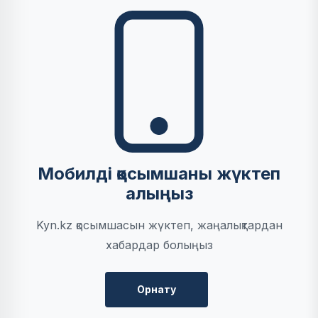
Мобилді қосымшаны жүктеп
алыңыз
Kyn.kz қосымшасын жүктеп, жаңалықтардан
хабардар болыңыз
Орнату