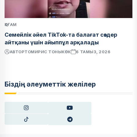
ҚОҒАМ
Семейлік әйел TikTok-та балағат сөздер
айтқаны үшін айыппұл арқалады
АВТОР
ТОМИРИС ТОНЫКӨК
6 ТАМЫЗ, 2026
Біздің әлеуметтік желілер