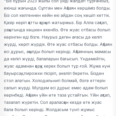
"Біз бұрын 2023 жылы сол үйді жалдап тұрғанбыз,
екінші жағында. Сұлтан мен Ақбаян көршіміз болды.
Біз сол келгеннен кейін екі айдан соң көшіп кеттік.
Қазір көріп қатты қорқып жатырмыз. Бір Алла сақтап,
уақытында көшкен екенбіз. Өте жуас отбасы болып
көрінген еді бізге. Наурыз деген ағасы да келіп
жүрді, көріп жүрдік. Өте жуас отбасы болды. Ақбаян
есі дұрыс, ақылды болып көрінді. Ақбаянның мамасы
да келіп жүрді, балаларын бағысып. Үндемейтін,
жуас адамнан қорқу керек болып тұр ғой. Жұма күні
бауырсақ, пирожки пісіріп, әкеліп беретін. Бізден
стол алатын. Холодильнигі болмай, бізге еттерін
салып жүрді. Мүлдем есі дұрыс емес адам болып
көрінбеді. Ақбаян үйін өте таза ұстайтын. Үйін ақтап,
тазалап жүретін. Сол араласқан кезде өте жуас
бала болып көрінді. Жолдасым түнгі жұмыс