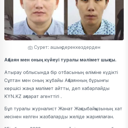
Сурет: ашық дереккөздерден
Ақбаян мен оның күйеуі туралы мәлімет шықты.
Атырау облысында бір отбасының өліміне күдікті
Сұлтан мен оның жұбайы Ақбаянның бұрынғы
көршісі жаңа мәлімет айтты, деп хабарлайды
KYN.KZ ақпарат агенттігі .
Бұл туралы журналист Жанат Жақсыбайқызының хат
иесінен келген жазбаларды желіде жариялаған.