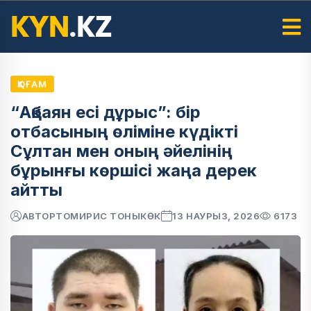
ҚОҒАМ
“Ақбаян есі дұрыс”: бір
отбасының өліміне күдікті
Сұлтан мен оның әйелінің
бұрынғы көршісі жаңа дерек
айтты
АВТОР
ТОМИРИС ТОНЫКӨК
13 НАУРЫЗ, 2026
6173