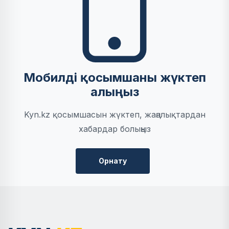
Мобилді қосымшаны жүктеп
алыңыз
Kyn.kz қосымшасын жүктеп, жаңалықтардан
хабардар болыңыз
Орнату