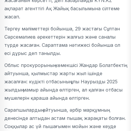
жасағанын көрсетті, деп хабарлайды KYN.KZ
ақпарат агенттігі Ақ Жайық басылымына сілтеме
жасап.
Тергеу мәліметтері бойынша, 29 жастағы Сұлтан
Сәрсемәлиев әрекеттерін жалғыз және саналы
түрде жасаған. Сараптама нәтижесі бойынша ол
есі дұрыс деп танылды.
Облыс прокурорының көмекшісі Жандар Болатбектің
айтуынша, қылмыстар жарты жыл ішінде
жасалған: күдікті отбасының ұлы Наурызды 2025
жылдың мамыр айында өлтірген, ал қалған отбасы
мүшелерін қараша айында өлтірген.
Сарапшылардың айтуынша, әрбір марқұмның
денесінде алтыдан астам пышақ жарақаты болған.
Соққылар ас үй пышағымен мойын және кеуде