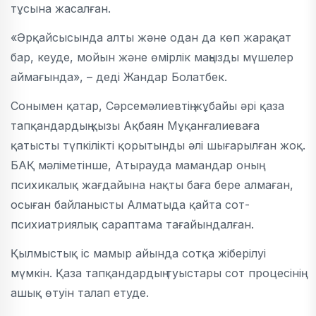
тұсына жасалған.
«Әрқайсысында алты және одан да көп жарақат
бар, кеуде, мойын және өмірлік маңызды мүшелер
аймағында», – деді Жандар Болатбек.
Сонымен қатар, Сәрсемәлиевтің жұбайы әрі қаза
тапқандардың қызы Ақбаян Мұқанғалиеваға
қатысты түпкілікті қорытынды әлі шығарылған жоқ.
БАҚ мәліметінше, Атырауда мамандар оның
психикалық жағдайына нақты баға бере алмаған,
осыған байланысты Алматыда қайта сот-
психиатриялық сараптама тағайындалған.
Қылмыстық іс мамыр айында сотқа жіберілуі
мүмкін. Қаза тапқандардың туыстары сот процесінің
ашық өтуін талап етуде.