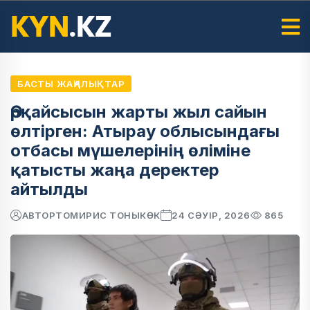
БАСТЫ ЖАҢАЛЫҚТАР
Әрқайсысын жарты жыл сайын
өлтірген: Атырау облысындағы
отбасы мүшелерінің өліміне
қатысты жаңа деректер
айтылды
АВТОР
ТОМИРИС ТОНЫКӨК
24 СӘУІР, 2026
865