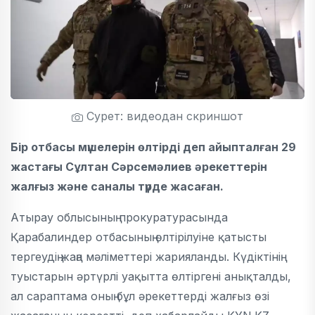
Сурет: видеодан скриншот
Бір отбасы мүшелерін өлтірді деп айыпталған 29
жастағы Сұлтан Сәрсемәлиев әрекеттерін
жалғыз және саналы түрде жасаған.
Атырау облысының прокуратурасында
Қарабалиндер отбасының өлтірілуіне қатысты
тергеудің жаңа мәліметтері жарияланды. Күдіктінің
туыстарын әртүрлі уақытта өлтіргені анықталды,
ал сараптама оның бұл әрекеттерді жалғыз өзі