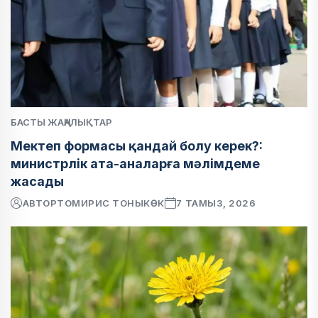
БАСТЫ ЖАҢАЛЫҚТАР
Мектеп формасы қандай болу керек?:
министрлік ата-аналарға мәлімдеме
жасады
АВТОР
ТОМИРИС ТОНЫКӨК
7 ТАМЫЗ, 2026