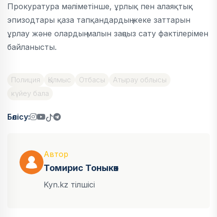
Прокуратура мәліметінше, ұрлық пен алаяқтық
эпизодтары қаза тапқандардың жеке заттарын
ұрлау және олардың малын заңсыз сату фактілерімен
байланысты.
Полиция
Қылмыс
Отбасы
Атырау облысы
күйеу бала
Бөлісу:
Автор
Томирис Тоныкөк
Kyn.kz тілшісі