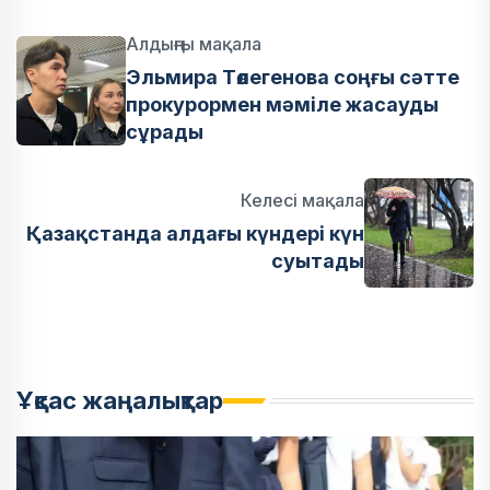
Алдыңғы мақала
Эльмира Төлегенова соңғы сәтте
прокурормен мәміле жасауды
сұрады
Келесі мақала
Қазақстанда алдағы күндері күн
суытады
Ұқсас жаңалықтар