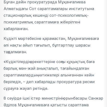
Бұған дейін прокуратурада Мұқанғалиева
Алматыдағы Сот сараптамалары институтына
стационарлық кешенді сот-психологиялық-
психиатриялық сараптамаға жіберілгені
хабарланған.
Күдікті мәртебесіне қарамастан, Мұқанғалиеваға
әлі нақты айып тағылып, бұлтартпау шарасы
таңдалмаған.
«Күдіктілердің әрекеттеріне соңғы құқықтық баға
барлық мән-жай анықталып, тағайындалған
сараптамалардың нәтижелері алынғаннан кейін
беріледі», – деп хабарлады прокуратура ресми
сұрауға жауап ретінде.
8 сәуірде ішкі істер министрінің орынбасары Санжар
Әділов Мұқанғалиеваға қатысты сараптама