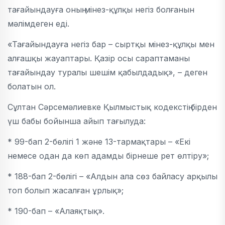
тағайындауға оның мінез-құлқы негіз болғанын
мәлімдеген еді.
«Тағайындауға негіз бар – сыртқы мінез-құлқы мен
алғашқы жауаптары. Қазір осы сараптаманы
тағайындау туралы шешім қабылдадық», – деген
болатын ол.
Сұлтан Сәрсемәлиевке Қылмыстық кодекстің бірден
үш бабы бойынша айып тағылуда:
* 99-бап 2-бөлігі 1 және 13-тармақтары – «Екі
немесе одан да көп адамды бірнеше рет өлтіру»;
* 188-бап 2-бөлігі – «Алдын ала сөз байласу арқылы
топ болып жасалған ұрлық»;
* 190-бап – «Алаяқтық».