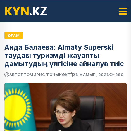
ҚОҒАМ
Аида Балаева: Almaty Superski
таудағы туризмді жауапты
дамытудың үлгісіне айналуға тиіс
АВТОР
ТОМИРИС ТОНЫКӨК
26 МАМЫР, 2026
280