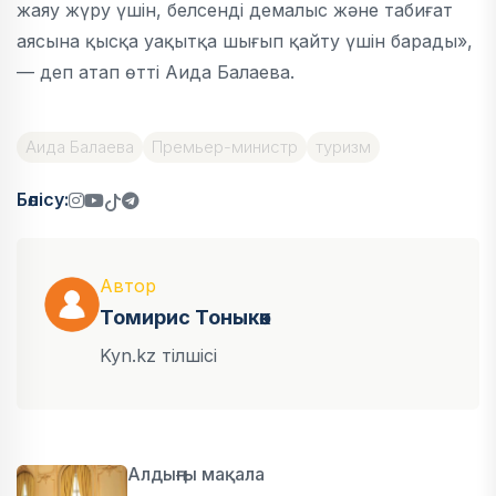
жаяу жүру үшін, белсенді демалыс және табиғат
аясына қысқа уақытқа шығып қайту үшін барады»,
— деп атап өтті Аида Балаева.
Аида Балаева
Премьер-министр
туризм
Бөлісу:
Автор
Томирис Тоныкөк
Kyn.kz тілшісі
Алдыңғы мақала