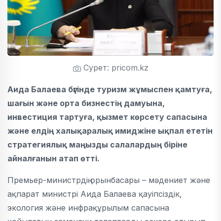
Сурет: pricom.kz
Аида Балаева бүгінде туризм жұмыспен қамтуға,
шағын және орта бизнестің дамуына,
инвестиция тартуға, қызмет көрсету сапасына
және елдің халықаралық имиджіне ықпал ететін
стратегиялық маңызды салалардың біріне
айналғанын атап өтті.
Премьер-министрдің орынбасары – мәдениет және
ақпарат министрі Аида Балаева қауіпсіздік,
экология және инфрақұрылым сапасына