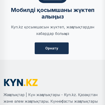
Мобилді қосымшаны жүктеп
алыңыз
Kyn.kz қосымшасын жүктеп, жаңалықтардан
хабардар болыңыз
Орнату
Жаңалықтар | Күн жаңалықтары - Kyn.kz. Қазақстан
және әлем жаңалықтары. Күннің басты жаңалықтары