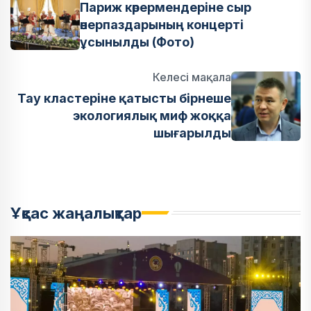
Париж көрермендеріне сыр
өнерпаздарының концерті
ұсынылды (Фото)
Келесі мақала
Тау кластеріне қатысты бірнеше
экологиялық миф жоққа
шығарылды
Ұқсас жаңалықтар