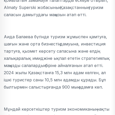
қойылатын заманауи талаптарды ескере отырып,
Almaty Superski жобасының Қазақстанның туризм
саласын дамытудағы маңызын атап өтті.
Аида Балаева бүгінде туризм жұмыспен қамтуға,
шағын және орта бизнестің дамуына, инвестиция
тартуға, қызмет көрсету сапасына және елдің
халықаралық имиджіне ықпал ететін стратегиялық
маңызды салалардың біріне айналғанын атап өтті.
2024 жылы Қазақстанға 15,3 млн адам келген, ал
ішкі туристер саны 10,5 млн адамды құрады. Бұл
былтырмен салыстырғанда 900 мың адамға көп.
Мұндай көрсеткіштер туризм экономиканың нақты