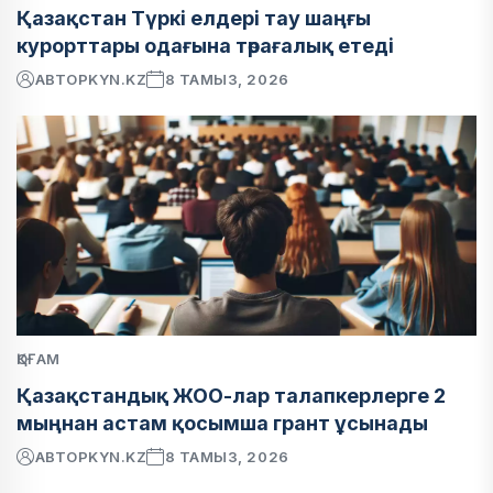
Қазақстан Түркі елдері тау шаңғы
курорттары одағына төрағалық етеді
АВТОР
KYN.KZ
8 ТАМЫЗ, 2026
ҚОҒАМ
Қазақстандық ЖОО-лар талапкерлерге 2
мыңнан астам қосымша грант ұсынады
АВТОР
KYN.KZ
8 ТАМЫЗ, 2026