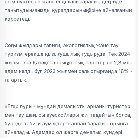
өсім нүктесіне және елді халықаралық деңгейде
танытудың маңызды құралдарының біріне айналғанын
көрсетеді.
Соңғы жылдары табиғи, экологиялық және тау
туризмі ерекше қызығушылық тудыруда. Тек 2024
жылы ғана Қазақстанның ұлттық парктеріне 2,8 млн
адам келді, бұл 2023 жылмен салыстырғанда 18% -
ға артық.
«Егер бұрын мұндай демалысты арнайы туристер
мен тау шаңғысы әуесқойлары жиі таңдайтын болса,
бүгінде табиғи аумақтар жаппай баратын орынға
айналады. Адамдар ол жерге демалыс күндері