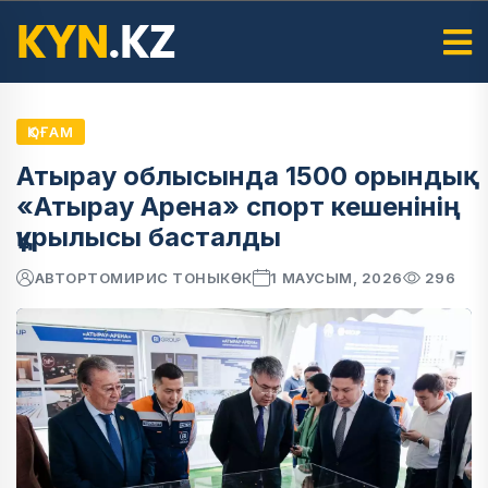
ҚОҒАМ
Атырау облысында 1500 орындық
«Атырау Арена» спорт кешенінің
құрылысы басталды
АВТОР
ТОМИРИС ТОНЫКӨК
1 МАУСЫМ, 2026
296