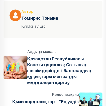
Автор
Томирис Тоныкөк
Kyn.kz тілшісі
Алдыңғы мақала
Қазақстан Республикасы
Конституциялық Сотының
шешімдеріндегі балалардың
құқықтары мен заңды
мүдделерін қорғау
Келесі мақала
Қызылордалықтар – "Ең үздік