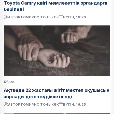
Toyota Camry көлігі мемлекеттік органдарға
беріледі
АВТОР
ТОМИРИС ТОНЫКӨК
БҮГІН, 16:29
ҚОҒАМ
Ақтөбеде 22 жастағы жігіт мектеп оқушысын
зорлады деген күдікке ілінді
АВТОР
ТОМИРИС ТОНЫКӨК
БҮГІН, 16:25