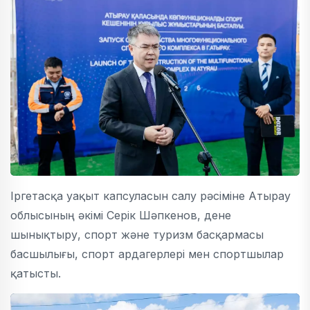
Іргетасқа уақыт капсуласын салу рәсіміне Атырау
облысының әкімі Серік Шәпкенов, дене
шынықтыру, спорт және туризм басқармасы
басшылығы, спорт ардагерлері мен спортшылар
қатысты.