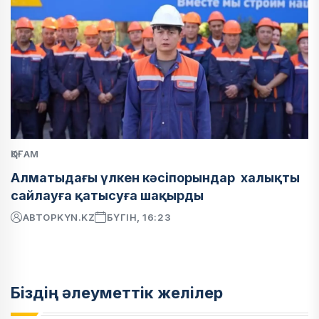
ҚОҒАМ
Алматыдағы үлкен кәсіпорындар халықты
сайлауға қатысуға шақырды
АВТОР
KYN.KZ
БҮГІН, 16:23
Біздің әлеуметтік желілер