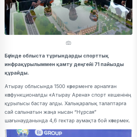
Бүгінде облыста тұрғындарды спорттық
инфрақұрылыммен қамту деңгейі 71 пайызды
құрайды.
Атырау облысында 1500 көрерменге арналған
көпфункционалды «Атырау Арена» спорт кешенінің
құрылысы бастау алды. Халықаралық талаптарға
сай салынатын жаңа нысан “Нұрсая”
шағынауданында 4,6 гектар аумақта бой көтермек.