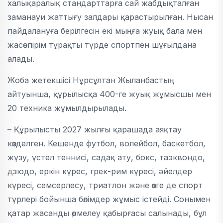
халықаралық стандарттарға сай жабдықталған
заманауи жаттығу залдары қарастырылған. Нысан
пайдалануға берілгесін екі мыңға жуық бала мен
жасөспірім тұрақты түрде спортпен шұғылдана
алады.
Жоба жетекшісі Нұрсұлтан Жыланбастың
айтуынша, құрылысқа 400-ге жуық жұмысшы мен
20 техника жұмылдырылады.
– Құрылысты 2027 жылғы қарашада аяқтау
көзделген. Кешенде футбол, волейбол, баскетбол,
жүзу, үстел теннисі, садақ ату, бокс, таэквондо,
дзюдо, еркін күрес, грек-рим күресі, әйелдер
күресі, семсерлесу, триатлон және өзге де спорт
түрлері бойынша бөлімдер жұмыс істейді. Сонымен
қатар жасанды өрмелеу қабырғасы салынады, бұл