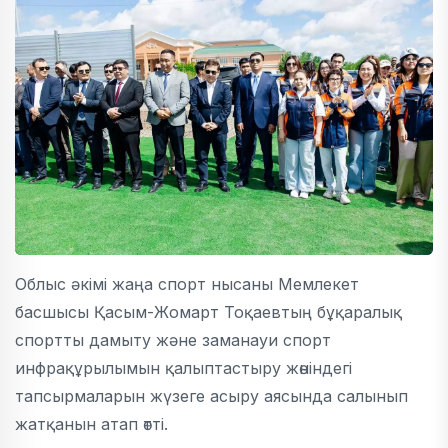
Облыс әкімі жаңа спорт нысаны Мемлекет
басшысы Қасым-Жомарт Тоқаевтың бұқаралық
спортты дамыту және заманауи спорт
инфрақұрылымын қалыптастыру жөніндегі
тапсырмаларын жүзеге асыру аясында салынып
жатқанын атап өтті.