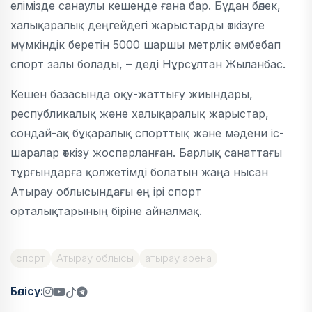
елімізде санаулы кешенде ғана бар. Бұдан бөлек,
халықаралық деңгейдегі жарыстарды өткізуге
мүмкіндік беретін 5000 шаршы метрлік әмбебап
спорт залы болады, – деді Нұрсұлтан Жыланбас.
Кешен базасында оқу-жаттығу жиындары,
республикалық және халықаралық жарыстар,
сондай-ақ бұқаралық спорттық және мәдени іс-
шаралар өткізу жоспарланған. Барлық санаттағы
тұрғындарға қолжетімді болатын жаңа нысан
Атырау облысындағы ең ірі спорт
орталықтарының біріне айналмақ.
спорт
Атырау облысы
атырау арена
Бөлісу: