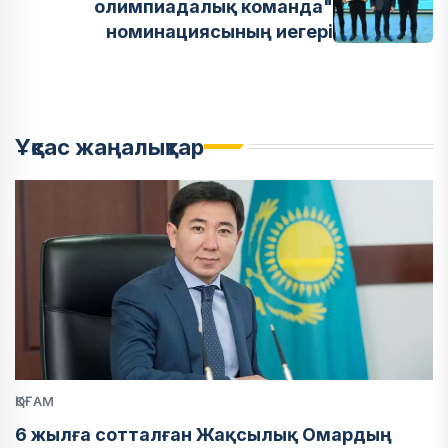
олимпиадалық команда"
номинациясының иегері
Ұқсас жаңалықтар
ҚОҒАМ
6 жылға сотталған Жақсылық Омардың