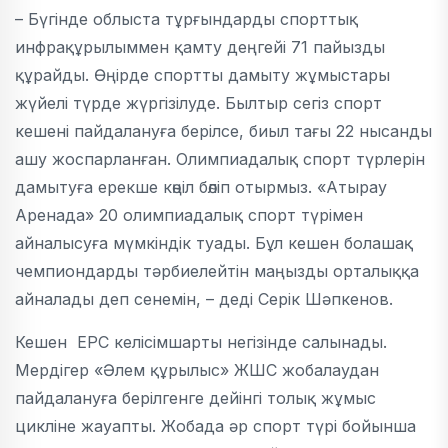
– Бүгінде облыста тұрғындарды спорттық
инфрақұрылыммен қамту деңгейі 71 пайызды
құрайды. Өңірде спортты дамыту жұмыстары
жүйелі түрде жүргізілуде. Былтыр сегіз спорт
кешені пайдалануға берілсе, биыл тағы 22 нысанды
ашу жоспарланған. Олимпиадалық спорт түрлерін
дамытуға ерекше көңіл бөліп отырмыз. «Атырау
Аренада» 20 олимпиадалық спорт түрімен
айналысуға мүмкіндік туады. Бұл кешен болашақ
чемпиондарды тәрбиелейтін маңызды орталыққа
айналады деп сенемін, – деді Серік Шәпкенов.
Кешен EPC келісімшарты негізінде салынады.
Мердігер «Әлем құрылыс» ЖШС жобалаудан
пайдалануға берілгенге дейінгі толық жұмыс
цикліне жауапты. Жобада әр спорт түрі бойынша