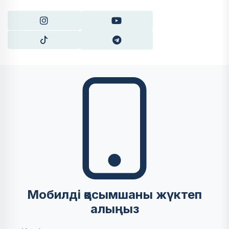
Мобилді қосымшаны жүктеп
алыңыз