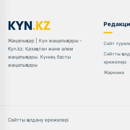
Редакци
Жаңалықтар | Күн жаңалықтары -
Сайт турал
Kyn.kz. Қазақстан және әлем
Сайтты қол
жаңалықтары. Күннің басты
ережелері
жаңалықтары
Жарнама
Сайтты қолдану ережелері