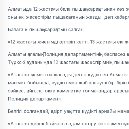
Алматыда 12 жастағы бала пышақ жарақатынан көз ж
оны екі жасөспірім пышақтағанын жазды, деп хабарл
Балаға 9 пышақ жарақатын салған.
«12 жастағы жиенімді өлтіріп кетті. 13 жастағы екі ж
Алматы қалалық Полиция департаментінің баспасөз қы
Түрксіб ауданында 12 жастағы жасөспірімнің пышақ
«Аталған қылмысты жасады деген күдікпен Алматы 
мәлімет бойынша, күдікті мен жәбірленуші бір-бірін
сәйкес, қайғылы оқиға кәмелетке толмағандар арас
Полиция департаменті.
Белгілі болғандай, қазіргі уақытта күдікті арнайы
«Аталған дерек бойынша адам өлтіру фактісімен қыл