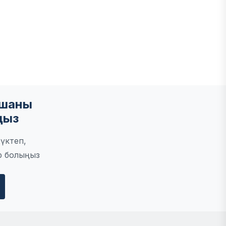
ы
мшаны
ңыз
үктеп,
р болыңыз