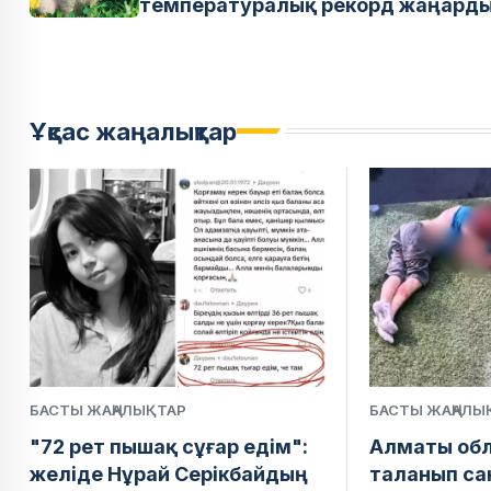
температуралық рекорд жаңард
Ұқсас жаңалықтар
БАСТЫ ЖАҢАЛЫҚТАР
БАСТЫ ЖАҢАЛЫ
"72 рет пышақ сұғар едім":
Алматы обл
желіде Нұрай Серікбайдың
таланып сан