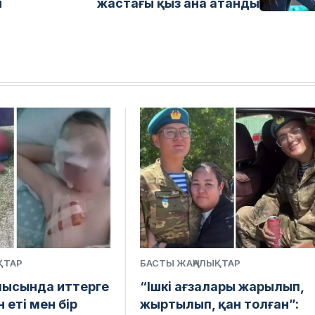
ы
жастағы қыз ана атанды
ҚТАР
БАСТЫ ЖАҢАЛЫҚТАР
ысында иттерге
“Ішкі ағзалары жарылып,
 еті мен бір
жыртылып, қан толған”: