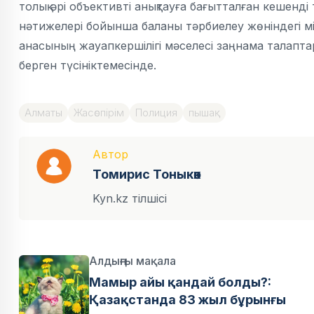
толық әрі объективті анықтауға бағытталған кешенді 
нәтижелері бойынша баланы тәрбиелеу жөніндегі мі
анасының жауапкершілігі мәселесі заңнама талаптар
берген түсініктемесінде.
Алматы
Жасөспірім
Полиция
пышақ
Автор
Томирис Тоныкөк
Kyn.kz тілшісі
Алдыңғы мақала
Мамыр айы қандай болды?:
Қазақстанда 83 жыл бұрынғы