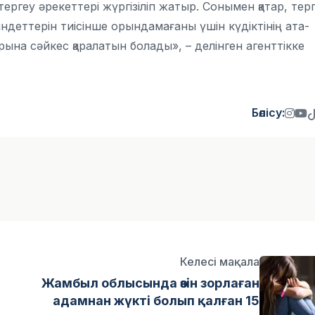
тергеу әрекеттері жүргізіліп жатыр. Сонымен қатар, тер
ндеттерін тиісінше орындамағаны үшін күдіктінің ата-
ына сәйкес қаралатын болады», – делінген агенттікке
Бөлісу:
Келесі мақала
Жамбыл облысында өзін зорлаған
адамнан жүкті болып қалған 15