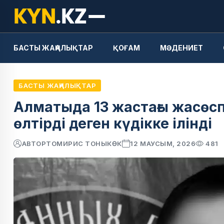
БАСТЫ ЖАҢАЛЫҚТАР
ҚОҒАМ
МӘДЕНИЕТ
БАСТЫ ЖАҢАЛЫҚТАР
Алматыда 13 жастағы жасөсп
өлтірді деген күдікке ілінді
АВТОР
ТОМИРИС ТОНЫКӨК
12 МАУСЫМ, 2026
481