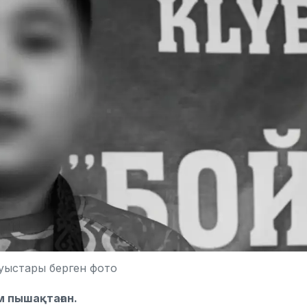
уыстары берген фото
м пышақтаған.