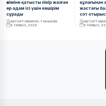
өліміне қатысты пікір жазған
құлағынан 
ер адам ісі үшін кешірім
жастағы ба
сұрады
сот отырыс
АВТОР
ТОМИРИС ТОНЫКӨК
АВТОР
ТОМИ
6 ТАМЫЗ, 2026
5 ТАМЫЗ, 2