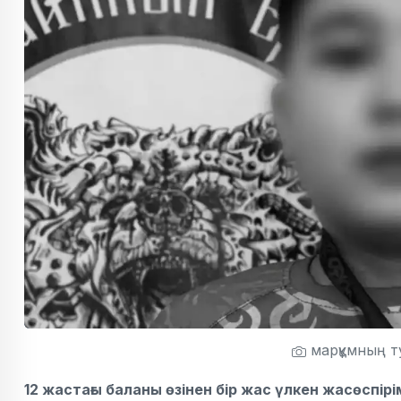
марқұмның т
12 жастағы баланы өзінен бір жас үлкен жасөспірі