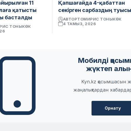
айырылған 11
Қапшағайда 4-қабаттан
лаға қатысты
секірген сарбаздың туыс
ы басталды
АВТОР
ТОМИРИС ТОНЫКӨК
4 ТАМЫЗ, 2026
РИС ТОНЫКӨК
026
Мобилді қосы
жүктеп алы
Kyn.kz қосымшасын ж
жаңалықтардан хабарда
Орнату