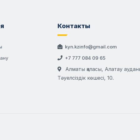
я
Контакты
ы
kyn.kzinfo@gmail.com
дану
+7 777 084 09 65
Алматы қаласы, Алатау аудан
Тәуелсіздік көшесі, 10.