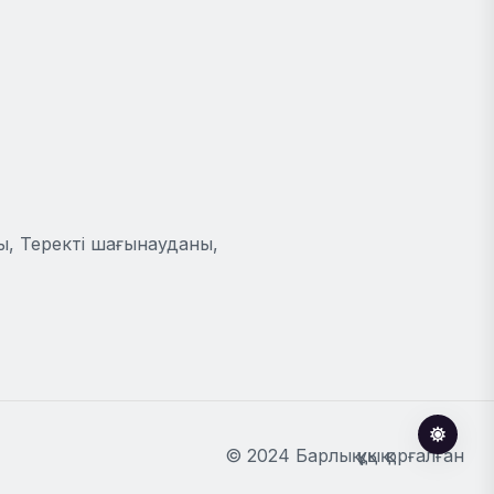
ы, Теректі шағынауданы,
© 2024 Барлық құқық қорғалған