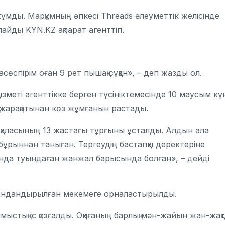
ұмды. Марқұмның әпкесі Threads әлеуметтік желісінде
айды KYN.KZ ақпарат агенттігі.
асөспірім оған 9 рет пышақ сұққан», – деп жазды ол.
зметі агенттікке берген түсініктемесінде 10 маусым күн
 жарақатынан көз жұмғанын растады.
қаласының 13 жастағы тұрғыны ұсталды. Алдын ала
 бұрыннан таныған. Тергеудің бастапқы деректеріне
ында туындаған жанжал барысында болған», – дейді
 мамандандырылған мекемеге орналастырылды.
мыстық іс қозғалды. Оқиғаның барлық мән-жайын жан-жақ