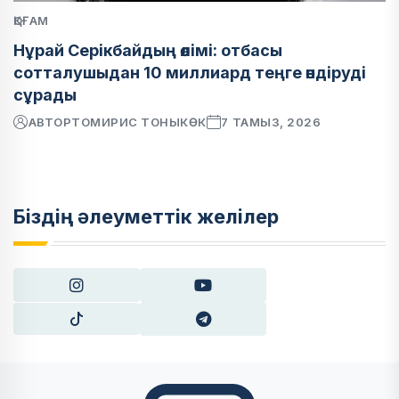
ҚОҒАМ
Нұрай Серікбайдың өлімі: отбасы
сотталушыдан 10 миллиард теңге өндіруді
сұрады
АВТОР
ТОМИРИС ТОНЫКӨК
7 ТАМЫЗ, 2026
Біздің әлеуметтік желілер