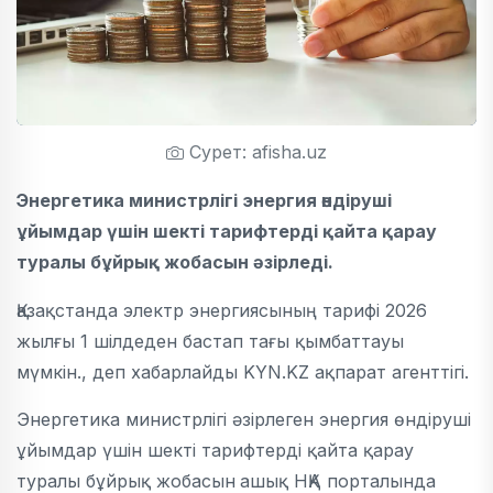
Сурет: afisha.uz
Энергетика министрлігі энергия өндіруші
ұйымдар үшін шекті тарифтерді қайта қарау
туралы бұйрық жобасын әзірледі.
Қазақстанда электр энергиясының тарифі 2026
жылғы 1 шілдеден бастап тағы қымбаттауы
мүмкін., деп хабарлайды KYN.KZ ақпарат агенттігі.
Энергетика министрлігі әзірлеген энергия өндіруші
ұйымдар үшін шекті тарифтерді қайта қарау
туралы бұйрық жобасын
ашық НҚА порталында