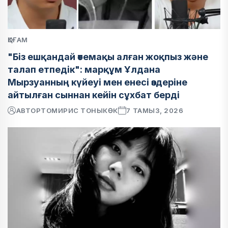
ҚОҒАМ
"Біз ешқандай өтемақы алған жоқпыз және
талап етпедік": марқұм Ұлдана
Мырзуанның күйеуі мен енесі өздеріне
айтылған сыннан кейін сұхбат берді
АВТОР
ТОМИРИС ТОНЫКӨК
7 ТАМЫЗ, 2026