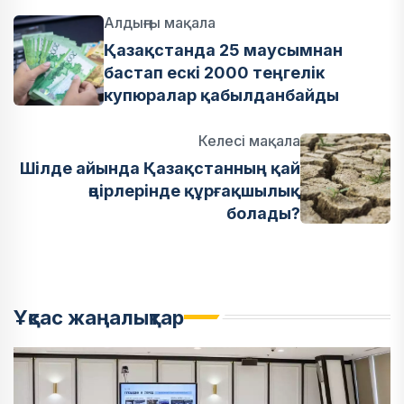
Алдыңғы мақала
Қазақстанда 25 маусымнан
бастап ескі 2000 теңгелік
купюралар қабылданбайды
Келесі мақала
Шілде айында Қазақстанның қай
өңірлерінде құрғақшылық
болады?
Ұқсас жаңалықтар