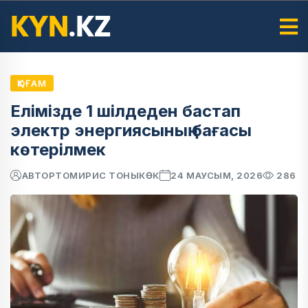
ҚОҒАМ
Елімізде 1 шілдеден бастап
электр энергиясының бағасы
көтерілмек
АВТОР
ТОМИРИС ТОНЫКӨК
24 МАУСЫМ, 2026
286