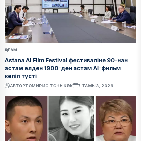
ҚОҒАМ
Astana AI Film Festival фестиваліне 90-нан
астам елден 1900-ден астам AI-фильм
келіп түсті
АВТОР
ТОМИРИС ТОНЫКӨК
7 ТАМЫЗ, 2026