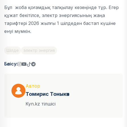
Бұл жоба қоғамдық талқылау кезеңінде тұр. Егер
құжат бекітілсе, электр энергиясының жаңа
тарифтері 2026 жылғы 1 шілдеден бастап күшіне
енуі мүмкін.
Шілде
электр энергия
Бөлісу:
Автор
Томирис Тоныкөк
Kyn.kz тілшісі