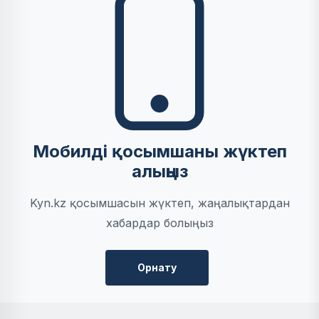
Мобилді қосымшаны жүктеп
алыңыз
Kyn.kz қосымшасын жүктеп, жаңалықтардан
хабардар болыңыз
Орнату