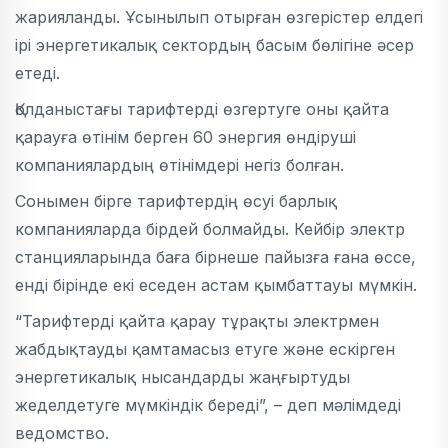
жарияланды. Ұсынылып отырған өзгерістер елдегі
ірі энергетикалық сектордың басым бөлігіне әсер
етеді.
Қолданыстағы тарифтерді өзгертуге оны қайта
қарауға өтінім берген 60 энергия өндіруші
компаниялардың өтінімдері негіз болған.
Сонымен бірге тарифтердің өсуі барлық
компанияларда бірдей болмайды. Кейбір электр
станцияларында баға бірнеше пайызға ғана өссе,
енді бірінде екі еседен астам қымбаттауы мүмкін.
“Тарифтерді қайта қарау тұрақты электрмен
жабдықтауды қамтамасыз етуге және ескірген
энергетикалық нысандарды жаңғыртуды
жеделдетуге мүмкіндік береді”, – деп мәлімдеді
ведомство.