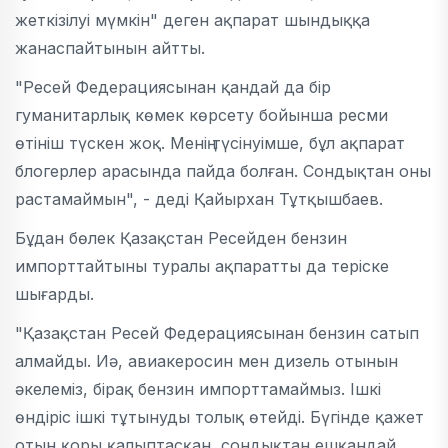
жеткізілуі мүмкін" деген ақпарат шындыққа
жанаспайтынын айтты.
"Ресей Федерациясынан қандай да бір
гуманитарлық көмек көрсету бойынша ресми
өтініш түскен жоқ. Менің түсінуімше, бұл ақпарат
блогерлер арасында пайда болған. Сондықтан оны
растамаймын", - деді Қайырхан Тұтқышбаев.
Бұдан бөлек Қазақстан Ресейден бензин
импорттайтыны туралы ақпаратты да теріске
шығарды.
"Қазақстан Ресей Федерациясынан бензин сатып
алмайды. Иә, авиакеросин мен дизель отынын
әкелеміз, бірақ бензин импорттамаймыз. Ішкі
өндіріс ішкі тұтынуды толық өтейді. Бүгінде қажет
отын қоры қалыптасқан, сондықтан ешқандай