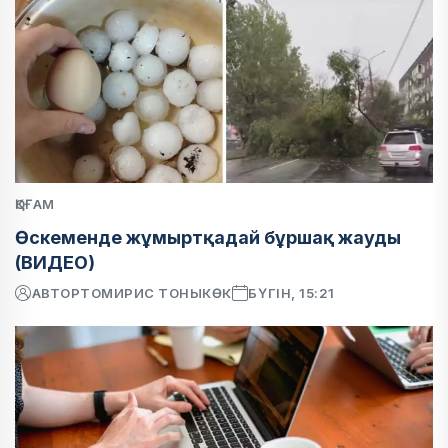
ҚОҒАМ
Өскеменде жұмыртқадай бұршақ жауды
(ВИДЕО)
АВТОР
ТОМИРИС ТОНЫКӨК
БҮГІН, 15:21