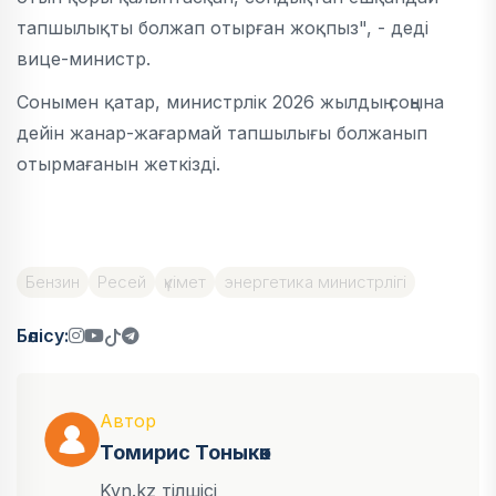
тапшылықты болжап отырған жоқпыз", - деді
вице-министр.
Сонымен қатар, министрлік 2026 жылдың соңына
дейін жанар-жағармай тапшылығы болжанып
отырмағанын жеткізді.
Бензин
Ресей
үкімет
энергетика министрлігі
Бөлісу:
Автор
Томирис Тоныкөк
Kyn.kz тілшісі