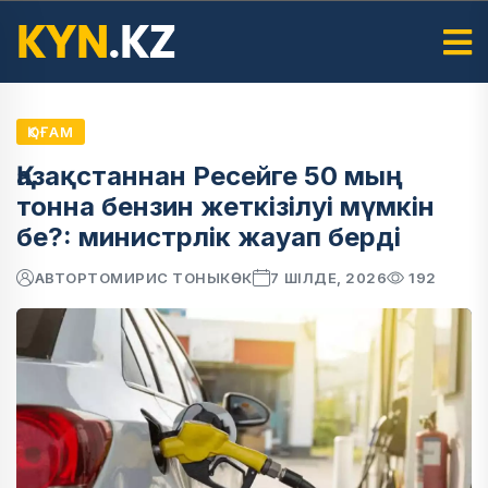
ҚОҒАМ
Қазақстаннан Ресейге 50 мың
тонна бензин жеткізілуі мүмкін
бе?: министрлік жауап берді
АВТОР
ТОМИРИС ТОНЫКӨК
7 ШІЛДЕ, 2026
192