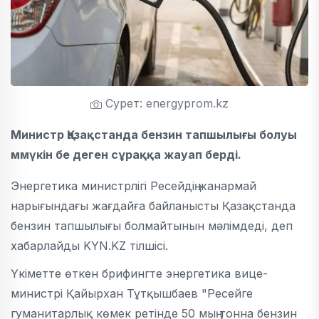
Сурет: energyprom.kz
Министр Қазақстанда бензин тапшылығы болуы
ммүкін бе деген сұраққа жауап берді.
Энергетика министрлігі Ресейдің жанармай
нарығындағы жағдайға байланысты Қазақстанда
бензин тапшылығы болмайтынын мәлімдеді, деп
хабарлайды KYN.KZ тілшісі.
Үкіметте өткен брифингте энергетика вице-
министрі Қайырхан Тұтқышбаев "Ресейге
гуманитарлық көмек ретінде 50 мың тонна бензин