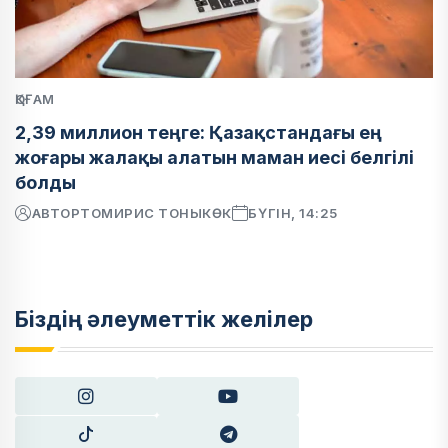
ҚОҒАМ
2,39 миллион теңге: Қазақстандағы ең
жоғары жалақы алатын маман иесі белгілі
болды
АВТОР
ТОМИРИС ТОНЫКӨК
БҮГІН, 14:25
Біздің әлеуметтік желілер