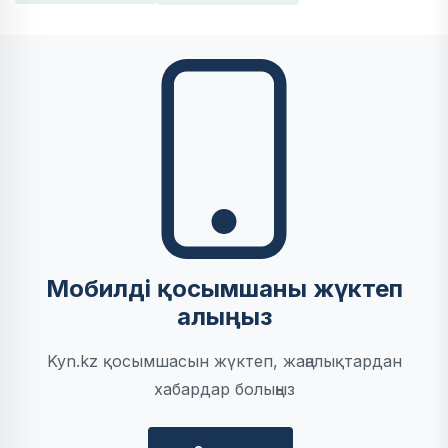
Мобилді қосымшаны жүктеп
алыңыз
Kyn.kz қосымшасын жүктеп, жаңалықтардан
хабардар болыңыз