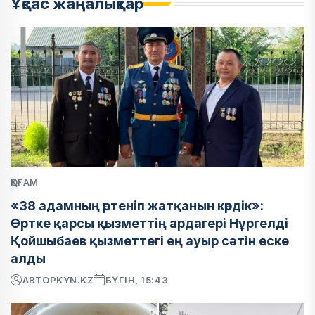
Ұқсас жаңалықтар
ҚОҒАМ
«38 адамның өртеніп жатқанын көрдік»:
Өртке қарсы қызметтің ардагері Нұргелді
Қойшыбаев қызметтегі ең ауыр сәтін еске
алды
АВТОР
KYN.KZ
БҮГІН, 15:43