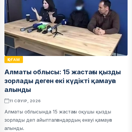
ҚОҒАМ
Алматы облысы: 15 жастағы қызды
зорлады деген екі күдікті қамауға
алынды
11 СӘУІР, 2026
Алматы облысында 15 жастағы оқушы қызды
зорлады деп айыпталғандардың екеуі қамауға
алынды.