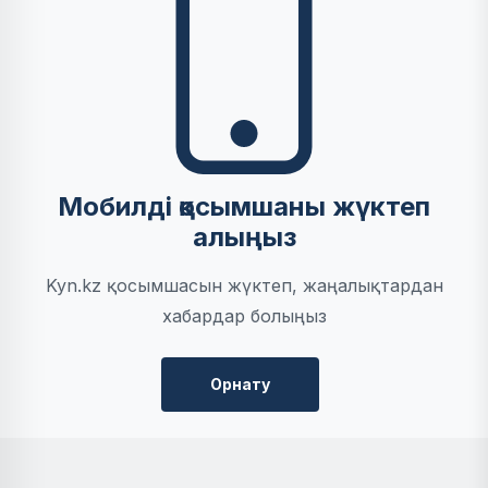
Мобилді қосымшаны жүктеп
алыңыз
Kyn.kz қосымшасын жүктеп, жаңалықтардан
хабардар болыңыз
Орнату