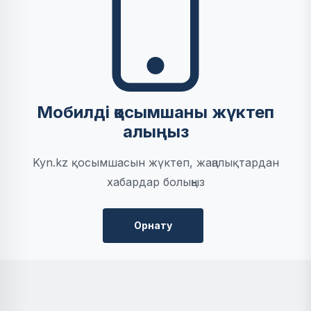
Мобилді қосымшаны жүктеп
алыңыз
Kyn.kz қосымшасын жүктеп, жаңалықтардан
хабардар болыңыз
Орнату