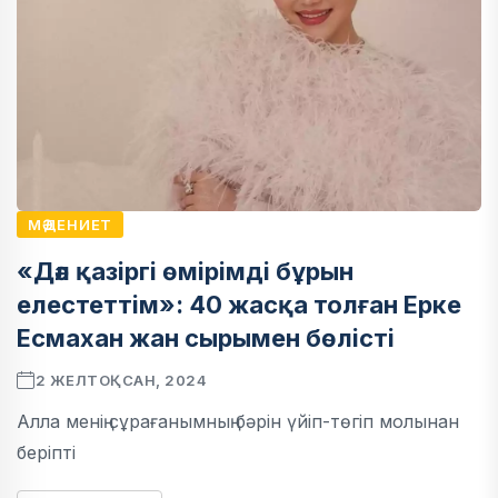
МӘДЕНИЕТ
«Дәл қазіргі өмірімді бұрын
елестеттім»: 40 жасқа толған Ерке
Есмахан жан сырымен бөлісті
2 ЖЕЛТОҚСАН, 2024
Алла менің сұрағанымның бәрін үйіп-төгіп молынан
беріпті