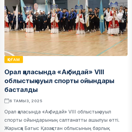
ҚОҒАМ
Орал қаласында «Ақ бидай» VIII
облыстық ауыл спорты ойындары
басталды
6 ТАМЫЗ, 2025
Орал қаласында «Ақ бидай» VIII облыстық ауыл
спорты ойындарының салтанатты ашылуы өтті.
Жарысқа Батыс Қазақстан облысының барлық