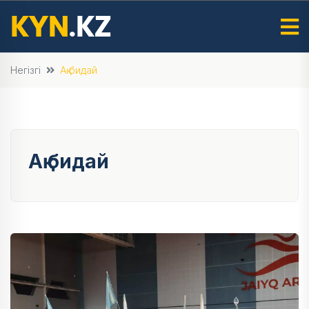
Негізгі
Ақ бидай
Ақ бидай