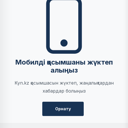
Мобилді қосымшаны жүктеп
алыңыз
Kyn.kz қосымшасын жүктеп, жаңалықтардан
хабардар болыңыз
Орнату