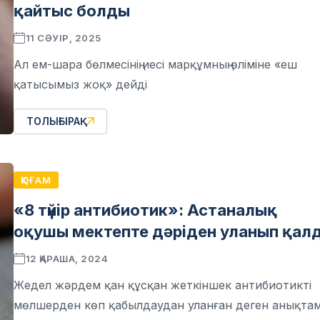
қайтыс болды
11 СӘУІР, 2025
Ал ем-шара бөлмесінің иесі марқұмның өліміне «еш
қатысымыз жоқ» дейді
ТОЛЫҒЫРАҚ
ҚОҒАМ
«8 түйір антибиотик»: Астаналық
оқушы мектепте дәріден уланып қал
12 ҚАРАША, 2024
Жедел жәрдем қан құсқан жеткіншек антибиотикті
мөлшерден көп қабылдаудан уланған деген анықта