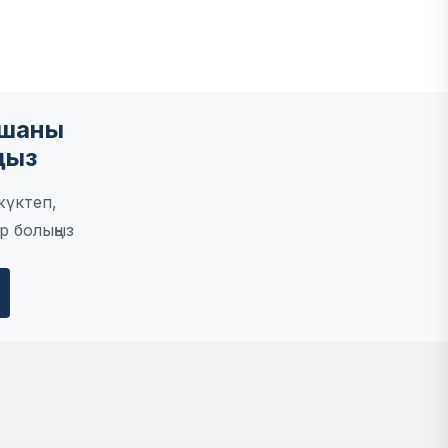
мшаны
ңыз
жүктеп,
р болыңыз