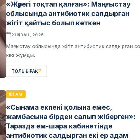
«Жүрегі тоқтап қалған»: Маңғыстау
облысында антибиотик салдырған
жігіт қайтыс болып кеткен
21 ҚАЗАН, 2025
Маңғыстау облысында жігіт антибиотик салдырған со
көз жұмды.
ТОЛЫҒЫРАҚ
ҚОҒАМ
«Сынама екпені қолына емес,
жамбасына бірден салып жіберген»:
Таразда ем-шара кабинетінде
антибиотик салдырған екі ер адам