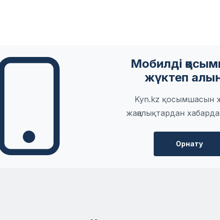
Мобилді қосы
жүктеп алы
Kyn.kz қосымшасын 
жаңалықтардан хабарда
Орнату