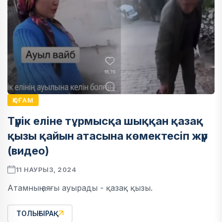
ҚОҒАМ
Түрік еліне тұрмысқа шыққан қазақ
қызы қайын атасына көмектесіп жүр
(видео)
11 НАУРЫЗ, 2024
Атамның аяғы ауырады - қазақ қызы.
ТОЛЫҒЫРАҚ