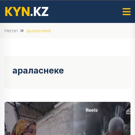
Негізгі
араласнеке
араласнеке