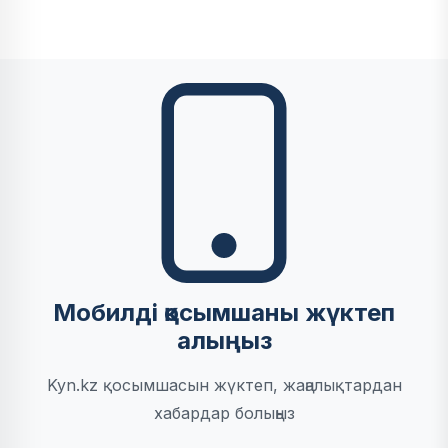
Мобилді қосымшаны жүктеп
алыңыз
Kyn.kz қосымшасын жүктеп, жаңалықтардан
хабардар болыңыз