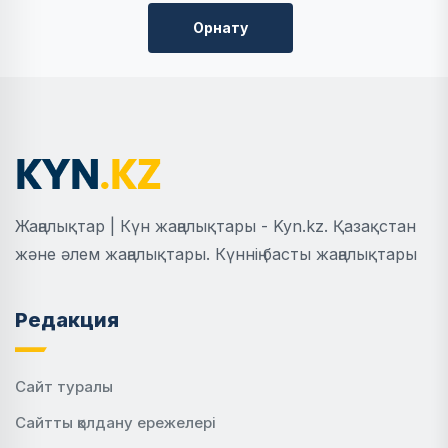
Орнату
Жаңалықтар | Күн жаңалықтары - Kyn.kz. Қазақстан
және әлем жаңалықтары. Күннің басты жаңалықтары
Редакция
Сайт туралы
Сайтты қолдану ережелері