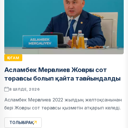
ҚОҒАМ
Асламбек Мерғалиев Жоғарғы сот
төрағасы болып қайта тағайындалды
8 ШІЛДЕ, 2026
Асламбек Мерғалиев 2022 жылдың желтоқсанынан
бері Жоғары сот төрағасы қызметін атқарып келеді.
ТОЛЫҒЫРАҚ