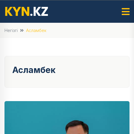
Негізгі
Асламбек
Асламбек