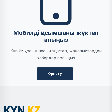
Мобилді қосымшаны жүктеп
алыңыз
Kyn.kz қосымшасын жүктеп, жаңалықтардан
хабардар болыңыз
Орнату