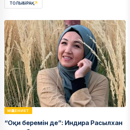
ТОЛЫҒЫРАҚ
МӘДЕНИЕТ
“Оқи беремін де”: Индира Расылхан