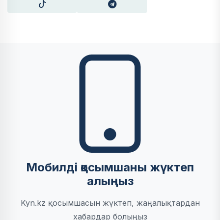
Мобилді қосымшаны жүктеп
алыңыз
Kyn.kz қосымшасын жүктеп, жаңалықтардан
хабардар болыңыз