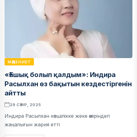
МӘДЕНИЕТ
«Ғашық болып қалдым»: Индира
Расылхан өз бақытын кездестіргенін
айтты
29 СӘУІР, 2025
Индира Расылхан көпшілікке жеке өміріндегі
жаңалығын жария етті