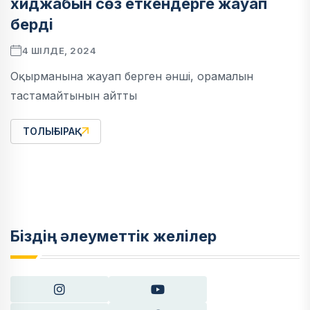
хиджабын сөз еткендерге жауап
берді
4 ШІЛДЕ, 2024
Оқырманына жауап берген әнші, орамалын
тастамайтынын айтты
ТОЛЫҒЫРАҚ
Біздің әлеуметтік желілер