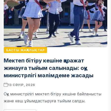
БАСТЫ ЖАҢАЛЫҚТАР
Мектеп бітіру кешіне қаражат
жинауға тыйым салынады: оқу
министрлігі мәлімдеме жасады
13 СӘУІР, 2026
Оқу министрілігі мектеп бітіру кешіне байланысты
және кеш ұйымдастыруға тыйым салды.