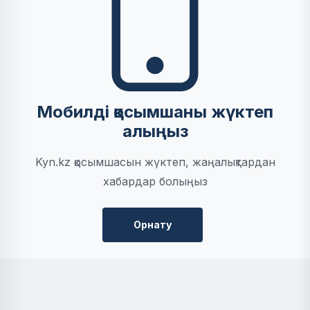
Мобилді қосымшаны жүктеп
алыңыз
Kyn.kz қосымшасын жүктеп, жаңалықтардан
хабардар болыңыз
Орнату