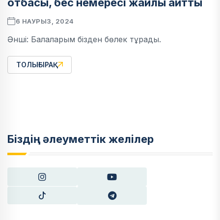
отбасы, бес немересі жайлы айтты
6 НАУРЫЗ, 2024
Әнші: Балаларым бізден бөлек тұрады.
ТОЛЫҒЫРАҚ
Біздің әлеуметтік желілер