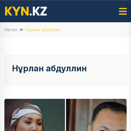
Негізгі
Нұрлан абдуллин
Нұрлан абдуллин