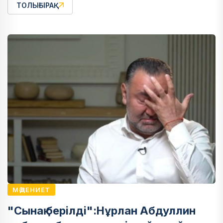
ТОЛЫҒЫРАҚ
МӘДЕНИЕТ
"Сынақ берілді":Нұрлан Абдуллин