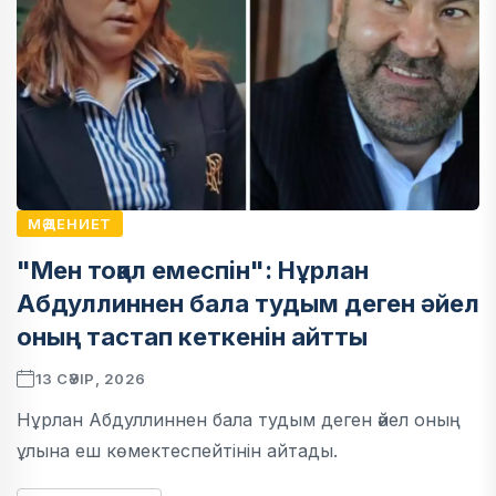
МӘДЕНИЕТ
"Мен тоқал емеспін": Нұрлан
Абдуллиннен бала тудым деген әйел
оның тастап кеткенін айтты
13 СӘУІР, 2026
Нұрлан Абдуллиннен бала тудым деген әйел оның
ұлына еш көмектеспейтінін айтады.