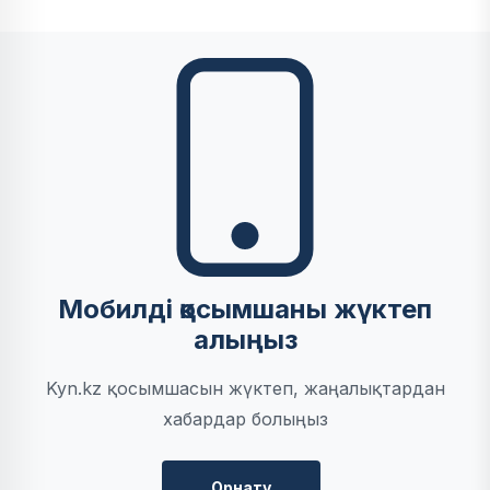
Мобилді қосымшаны жүктеп
алыңыз
Kyn.kz қосымшасын жүктеп, жаңалықтардан
хабардар болыңыз
Орнату